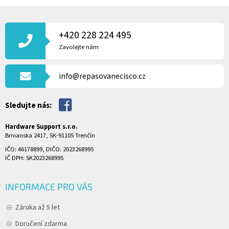
Z
Á
P
+420 228 224 495
A
Zavolejte nám
T
Í
info@repasovanecisco.cz
Sledujte nás:
Hardware Support s.r.o.
Brnianska 2417, SK-91105 Trenčín
IČO: 46178899, DIČO: 2023268995
IČ DPH: SK2023268995
INFORMACE PRO VÁS
Záruka až 5 let
Doručení zdarma