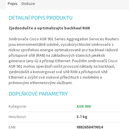
Popis
Diskuze
DETAILNÍ POPIS PRODUKTU
Zjednodušte a optimalizujte backhaul RAN
Směrovače Cisco ASR 901 Series Aggregation Services Routers
jsou environmentálně odolné, vysokorychlostní směrovače s
nízkou spotřebou energie optimalizované pro backhaul rádiové
přístupové sítě (RAN) na základnových stanicích jakékoli
generace (any-G) a přístup Ethernet. Použitím směrovačů Cisco
ASR 901 mohou operátoři snížit provozní náklady na backhaul,
zjednodušit a konvergovat své sítě RAN a přístupové sítě
Ethernet a zvýšit své ziskové příležitosti s mobilními a
prémiovými ethernetovými službami.
DOPLŇKOVÉ PARAMETRY
Kategorie
:
ASR 900
Hmotnost
:
3.7 kg
EAN
:
0882658479014