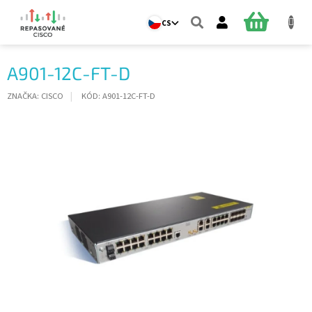
Přejít
na
NÁKUPNÍ
CS
obsah
KOŠÍK
A901-12C-FT-D
ZNAČKA:
CISCO
KÓD:
A901-12C-FT-D