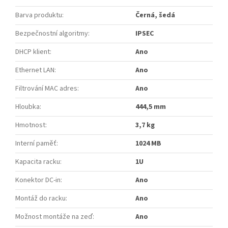
Barva produktu
:
Černá, šedá
Bezpečnostní algoritmy
:
IPSEC
DHCP klient
:
Ano
Ethernet LAN
:
Ano
Filtrování MAC adres
:
Ano
Hloubka
:
444,5 mm
Hmotnost
:
3,7 kg
Interní paměť
:
1024 MB
Kapacita racku
:
1U
Konektor DC-in
:
Ano
Montáž do racku
:
Ano
Možnost montáže na zeď
:
Ano