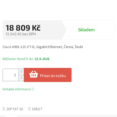
18 809 Kč
Skladem
15 545 Kč bez DPH
Měrná
cena:
Cisco A901-12C-FT-D, Gigabit Ethernet, Černá, Šedá
Můžeme doručit do:
13.8.2026
Přidat do košíku
Detailní informace
ZEPTAT SE
SDÍLET