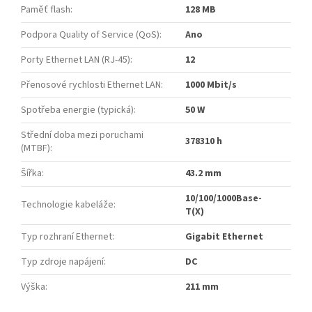
Paměť flash
:
128 MB
Podpora Quality of Service (QoS)
:
Ano
Porty Ethernet LAN (RJ-45)
:
12
Přenosové rychlosti Ethernet LAN
:
1000 Mbit/s
Spotřeba energie (typická)
:
50 W
Střední doba mezi poruchami
378310 h
(MTBF)
:
Šířka
:
43.2 mm
10/100/1000Base-
Technologie kabeláže
:
T(X)
Typ rozhraní Ethernet
:
Gigabit Ethernet
Typ zdroje napájení
:
DC
Výška
:
211 mm