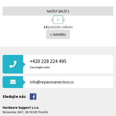
NAČÍST DALŠÍ 2
S
1
2
T
O
R
14
položek celkem
V
Á
L
NAHORU
N
Á
K
O
D
V
Z
A
Á
C
Á
N
Í
P
+420 228 224 495
Í
P
A
Zavolejte nám
R
T
V
Í
K
info@repasovanecisco.cz
Y
V
Ý
Sledujte nás:
P
I
Hardware Support s.r.o.
S
Brnianska 2417, SK-91105 Trenčín
U