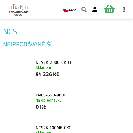
Přejít
na
NÁKUPNÍ
CS
obsah
KOŠÍK
NCS
NEJPRODÁVANĚJŠÍ
NCS2K-200G-CK-LIC
Skladem
94 336 Kč
ENCS-SSD-960G
Na objednávku
0 Kč
NCS2K-100ME-CKC
Skladem