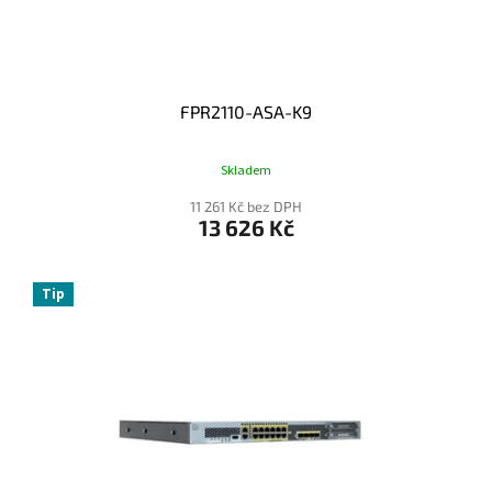
T
Ů
FPR2110-ASA-K9
Skladem
11 261 Kč bez DPH
13 626 Kč
Tip