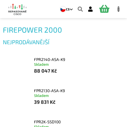
Přejít
na
NÁKUPNÍ
CS
obsah
KOŠÍK
FIREPOWER 2000
NEJPRODÁVANĚJŠÍ
FPR2140-ASA-K9
Skladem
88 047 Kč
FPR2130-ASA-K9
Skladem
39 831 Kč
FPR2K-SSD100
Skladem