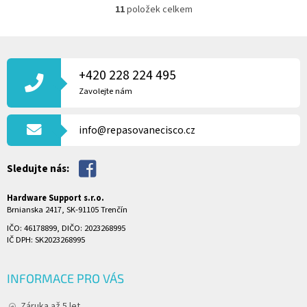
11
položek celkem
O
V
L
Z
Á
Á
D
P
+420 228 224 495
A
A
Zavolejte nám
C
T
Í
Í
P
info@repasovanecisco.cz
R
V
K
Sledujte nás:
Y
V
Ý
Hardware Support s.r.o.
P
Brnianska 2417, SK-91105 Trenčín
I
IČO: 46178899, DIČO: 2023268995
S
IČ DPH: SK2023268995
U
INFORMACE PRO VÁS
Záruka až 5 let