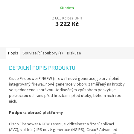
Skladem
2 663 Kč bez DPH
3 222 Kč
Popis
Související soubory (1)
Diskuze
DETAILNÍ POPIS PRODUKTU
Cisco Firepower® NGFW (firewall nové generace) je první plně
integrovaný firewall nové generace v oboru zaměřený na hrozby
se sjednocenou správou. Jedinečným způsobem poskytuje
pokročilou ochranu před hrozbami před útoky, během nich i po
nich.
Podpora obrazů platformy
Cisco Firepower NGFW zahrnuje viditelnost a řízení aplikací
(AVC), volitelný IPS nové generace (NGIPS), Cisco® Advanced