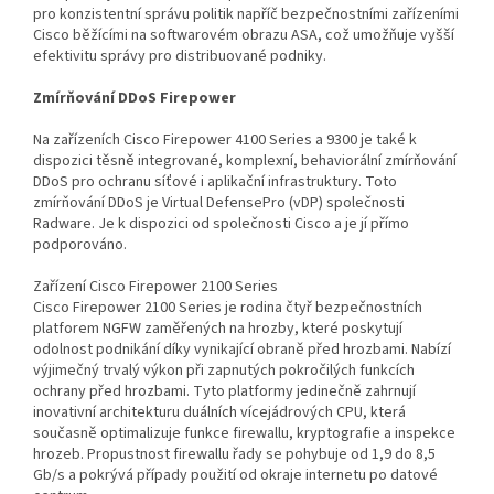
pro konzistentní správu politik napříč bezpečnostními zařízeními
Cisco běžícími na softwarovém obrazu ASA, což umožňuje vyšší
efektivitu správy pro distribuované podniky.
Zmírňování DDoS Firepower
Na zařízeních Cisco Firepower 4100 Series a 9300 je také k
dispozici těsně integrované, komplexní, behaviorální zmírňování
DDoS pro ochranu síťové i aplikační infrastruktury. Toto
zmírňování DDoS je Virtual DefensePro (vDP) společnosti
Radware. Je k dispozici od společnosti Cisco a je jí přímo
podporováno.
Zařízení Cisco Firepower 2100 Series
Cisco Firepower 2100 Series je rodina čtyř bezpečnostních
platforem NGFW zaměřených na hrozby, které poskytují
odolnost podnikání díky vynikající obraně před hrozbami. Nabízí
výjimečný trvalý výkon při zapnutých pokročilých funkcích
ochrany před hrozbami. Tyto platformy jedinečně zahrnují
inovativní architekturu duálních vícejádrových CPU, která
současně optimalizuje funkce firewallu, kryptografie a inspekce
hrozeb. Propustnost firewallu řady se pohybuje od 1,9 do 8,5
Gb/s a pokrývá případy použití od okraje internetu po datové