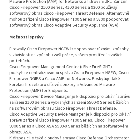
Malware Protection (AMP) for Networks a filtrování URL. Zařízení
Cisco Firepower 2100 Series, 4100 Series a 9300 používají
softwarový obraz Cisco Firepower Threat Defense. Alternativně
mohou zařízení Cisco Firepower 4100 Series a 9300 podporovat
softwarový obraz Cisco Adaptive Security Appliance (ASA).
Možnosti správy
Firewally Cisco Firepower NGFW lze spravovat různými způsoby
v závislosti na způsobu vaší práce, vašem prostředí a vašich
potřebách.
Cisco Firepower Management Center (dříve FireSIGHT)
poskytuje centralizovanou správu Cisco Firepower NGFW, Cisco
Firepower NGIPS a Cisco AMP for Networks. Poskytuje také
korelaci hrozeb pro síťové senzory a Advanced Malware
Protection (AMP) for Endpoints.
Cisco Firepower Device Manager je k dispozici pro lokální správu
zařízení 2100 Series a vybraných zařízení 5500-X Series běžících
na softwarovém obrazu Cisco Firepower Threat Defense.
Cisco Adaptive Security Device Manager je k dispozici pro lokální
správu zařízení Cisco Firepower 4100 Series, Cisco Firepower
9300 Series a Cisco ASA 5500-X Series běžících na softwarovém
obrazu ASA.
K dispozici je také cloudová správa Cisco Defense Orchestrator