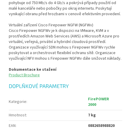
pohybuje od 750 Mb/s do 4 Gb/s a pokrývá případy použití od
malé kanceláře nebo pobočky po okraj internetu. Poskytují
vynikající obranu před hrozbami v cenově efektivním provedení.
Virtuální zařízení Cisco Firepower NGFW (NGFWv)
Cisco Firepower NGFWv je k dispozici na VMware, KVM a v
prostředích Amazon Web Services (AWS) a Microsoft Azure pro
virtuální, veřejná, privátní a hybridní cloudová prostředí.
Organizace využívající SDN mohou s Firepower NGFWv rychle
poskytovat a orchestrovat flexibilní ochranu sítě. Organizace
využívající NFV mohou s Firepower NGFWv dále snižovat náklady.
Dokumentace ke stažení
Product Brochure
DOPLŇKOVÉ PARAMETRY
FirePOWER
Kategorie
:
2000
Hmotnost
:
7 kg
EAN
:
0882658988820