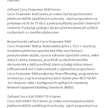
centrum.
Zařízení Cisco Firepower 4100 Series
Cisco Firepower 4100 Series je rodina čtyř bezpečnostních
platforem NGFW zaměřených na hrozby. Jejich propustnost se
pohybuje od 35 do 75 Gb/s a pokrývá případy použití v datových
centrech. Poskytují vynikající obranu před hrozbami při vyšších
rychlostech a s menším půdorysem.
Bezpečnostní zařízení Cisco Firepower 9300
Cisco Firepower 9300 je škálovatelná (přes 1 Tb/s v clusteru),
modulární platforma operátorské třídy navržená pro
poskytovatele služeb, vysoce výkonná výpočetní centra, velká
datová centra, kampusy, prostředí vysokofrekvenčního
obchodování a další prostředí, která vyžadují nízkou latenci
(offload méně než 5 mikrosekund) a výjimečnou propustnost.
Cisco Firepower 9300 podporuje flow-offloading, programovou
orchestraci a správu bezpečnostních služeb přes RESTful API.
Je k dispozici také v konfiguracích splňujících standardy
Network Equipment Building Standards (NEBS).
Zařízení Cisco ASA 5500-FTD-X Series
Cisco ASA 5500-FTD-X Series je rodina osmi bezpečnostních
platforem NGFW zaměřených na hrozby. Jejich propustnost se