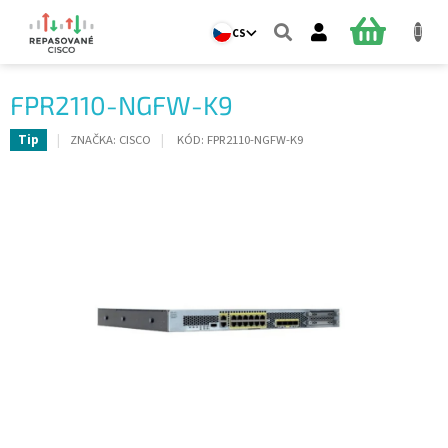
Přejít
na
NÁKUPNÍ
CS
obsah
KOŠÍK
FPR2110-NGFW-K9
ZNAČKA:
CISCO
KÓD:
FPR2110-NGFW-K9
Tip