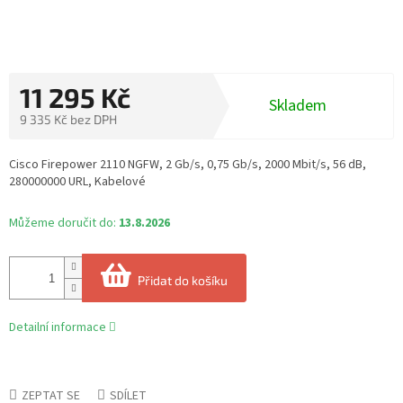
11 295 Kč
Skladem
9 335 Kč bez DPH
Měrná
cena:
Cisco Firepower 2110 NGFW, 2 Gb/s, 0,75 Gb/s, 2000 Mbit/s, 56 dB,
280000000 URL, Kabelové
Můžeme doručit do:
13.8.2026
Přidat do košíku
Detailní informace
ZEPTAT SE
SDÍLET