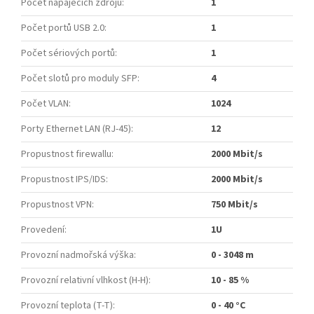
Počet napájecích zdrojů
:
1
Počet portů USB 2.0
:
1
Počet sériových portů
:
1
Počet slotů pro moduly SFP
:
4
Počet VLAN
:
1024
Porty Ethernet LAN (RJ-45)
:
12
Propustnost firewallu
:
2000 Mbit/s
Propustnost IPS/IDS
:
2000 Mbit/s
Propustnost VPN
:
750 Mbit/s
Provedení
:
1U
Provozní nadmořská výška
:
0 - 3048 m
Provozní relativní vlhkost (H-H)
:
10 - 85 %
Provozní teplota (T-T)
:
0 - 40 °C