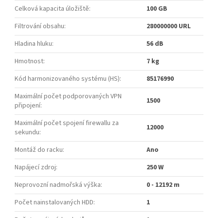
Celková kapacita úložiště
:
100 GB
Filtrování obsahu
:
280000000 URL
Hladina hluku
:
56 dB
Hmotnost
:
7 kg
Kód harmonizovaného systému (HS)
:
85176990
Maximální počet podporovaných VPN
1500
připojení
:
Maximální počet spojení firewallu za
12000
sekundu
:
Montáž do racku
:
Ano
Napájecí zdroj
:
250 W
Neprovozní nadmořská výška
:
0 - 12192 m
Počet nainstalovaných HDD
:
1