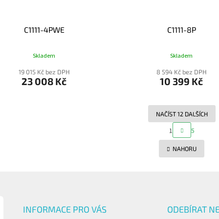
C1111-4PWE
C1111-8P
Skladem
Skladem
19 015 Kč bez DPH
8 594 Kč bez DPH
23 008 Kč
10 399 Kč
NAČÍST 12 DALŠÍCH
S
1
5
O
T
R
V
NAHORU
Á
L
N
Á
K
D
O
A
V
C
Á
Í
N
INFORMACE PRO VÁS
ODEBÍRAT N
P
Í
R