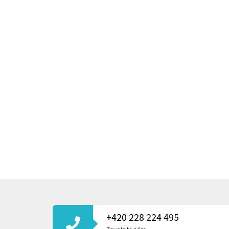
Z
Á
P
+420 228 224 495
A