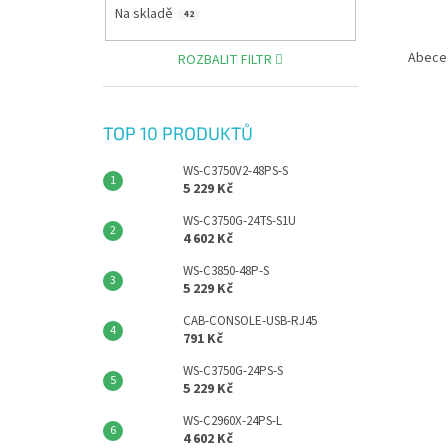
A
Na skladě
42
N
Ř
E
A
Abece
ROZBALIT FILTR
L
Z
E
V
N
TOP 10 PRODUKTŮ
Ý
Í
P
P
WS-C3750V2-48PS-S
I
R
5 229 Kč
S
O
WS-C3750G-24TS-S1U
P
D
4 602 Kč
R
U
WS-C3850-48P-S
O
K
5 229 Kč
D
T
U
Ů
CAB-CONSOLE-USB-RJ45
791 Kč
K
T
WS-C3750G-24PS-S
Ů
5 229 Kč
WS-C2960X-24PS-L
4 602 Kč