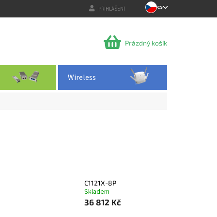
CS
PŘIHLÁŠENÍ
NÁKUPNÍ
Prázdný košík
KOŠÍK
Wireless
C1121X-8P
Skladem
36 812 Kč