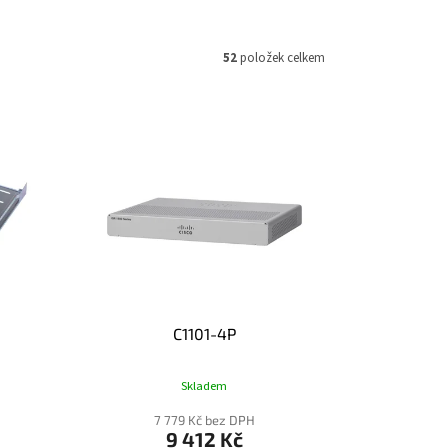
52
položek celkem
C1101-4P
Skladem
7 779 Kč bez DPH
9 412 Kč