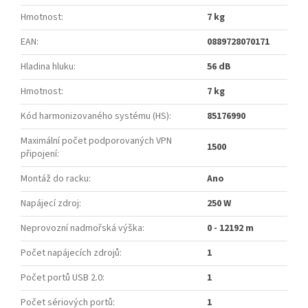
Hmotnost
:
7 kg
EAN
:
0889728070171
Hladina hluku
:
56 dB
Hmotnost
:
7 kg
Kód harmonizovaného systému (HS)
:
85176990
Maximální počet podporovaných VPN
1500
připojení
:
Montáž do racku
:
Ano
Napájecí zdroj
:
250 W
Neprovozní nadmořská výška
:
0 - 12192 m
Počet napájecích zdrojů
:
1
Počet portů USB 2.0
:
1
Počet sériových portů
:
1