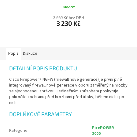
Skladem
2 669 Kč bez DPH
3 230 Kč
Popis
Diskuze
DETAILNÍ POPIS PRODUKTU
Cisco Firepower® NGFW (firewall nové generace) je první plně
integrovaný firewall nové generace v oboru zaměřený na hrozby
se sjednocenou správou. Jedinečným způsobem poskytuje
pokročilou ochranu před hrozbami před útoky, během nich i po
nich.
DOPLŇKOVÉ PARAMETRY
FirePOWER
Kategorie
:
2000