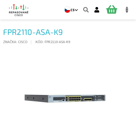
Přejít
na
NÁKUPNÍ
CS
obsah
KOŠÍK
FPR2110-ASA-K9
ZNAČKA:
CISCO
KÓD:
FPR2110-ASA-K9