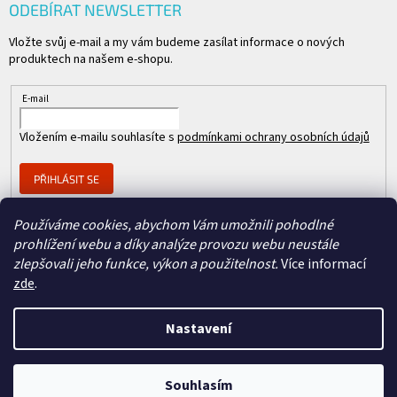
ODEBÍRAT NEWSLETTER
Vložte svůj e-mail a my vám budeme zasílat informace o nových
produktech na našem e-shopu.
E-mail
Vložením e-mailu souhlasíte s
podmínkami ochrany osobních údajů
PŘIHLÁSIT SE
Používáme cookies, abychom Vám umožnili pohodlné
prohlížení webu a díky analýze provozu webu neustále
Člen skupiny
zlepšovali jeho funkce, výkon a použitelnost.
Více informací
zde
.
Nastavení
Copyright 2026
REPASOVANÉ CISCO
. Všechna práva vyhrazena.
Vytvořil Shoptet
&
Souhlasím