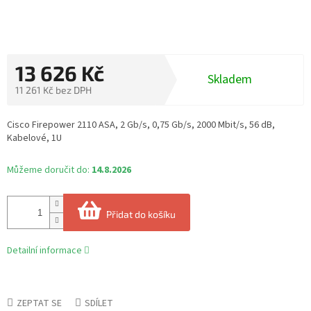
13 626 Kč
Skladem
11 261 Kč bez DPH
Měrná
cena:
Cisco Firepower 2110 ASA, 2 Gb/s, 0,75 Gb/s, 2000 Mbit/s, 56 dB,
Kabelové, 1U
Můžeme doručit do:
14.8.2026
Přidat do košíku
Detailní informace
ZEPTAT SE
SDÍLET