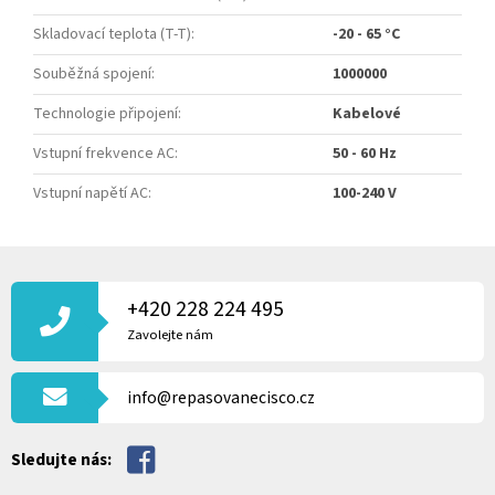
Skladovací teplota (T-T)
:
-20 - 65 °C
Souběžná spojení
:
1000000
Technologie připojení
:
Kabelové
Vstupní frekvence AC
:
50 - 60 Hz
Vstupní napětí AC
:
100-240 V
Z
Á
P
+420 228 224 495
A
Zavolejte nám
T
Í
info@repasovanecisco.cz
Sledujte nás: