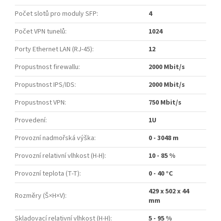
Počet slotů pro moduly SFP
:
4
Počet VPN tunelů
:
1024
Porty Ethernet LAN (RJ-45)
:
12
Propustnost firewallu
:
2000 Mbit/s
Propustnost IPS/IDS
:
2000 Mbit/s
Propustnost VPN
:
750 Mbit/s
Provedení
:
1U
Provozní nadmořská výška
:
0 - 3048 m
Provozní relativní vlhkost (H-H)
:
10 - 85 %
Provozní teplota (T-T)
:
0 - 40 °C
429 x 502 x 44
Rozměry (Š×H×V)
:
mm
Skladovací relativní vlhkost (H-H)
:
5 - 95 %