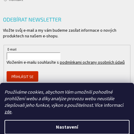
ODEBÍRAT NEWSLETTER
Vložte svůj e-mail a my vám budeme zasílat informace o nových
produktech na našem e-shopu.
E-mail
Vložením e-mailu souhlasíte s
podmínkami ochrany osobních údajů
PŘIHLÁSIT SE
Používáme cookies, abychom Vám umožnili pohodlné
prohlížení webu a díky analýze provozu webu neustále
Člen skupiny
zlepšovali jeho funkce, výkon a použitelnost.
Více informací
zde
.
Nastavení
Copyright 2026
REPASOVANÉ CISCO
. Všechna práva vyhrazena.