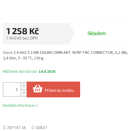
1 258 Kč
Skladem
1 040 Kč bez DPH
Měrná
cena:
Cisco 2.4 GHZ 5.2 DBI CEILING OMNI ANT. W/RP-TNC CONNECTOR, 5,2 dBi,
2,4 GHz, 5 - 55 °C, 130 g
Můžeme doručit do:
14.8.2026
Přidat do košíku
Detailní informace
ZEPTAT SE
SDÍLET