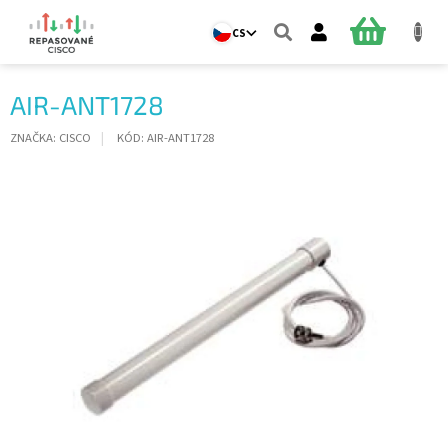
Přejít
na
NÁKUPNÍ
CS
obsah
KOŠÍK
AIR-ANT1728
ZNAČKA:
CISCO
KÓD:
AIR-ANT1728