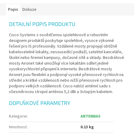
Popis
Diskuze
DETAILNÍ POPIS PRODUKTU
Cisco Systems s osvědčenou spolehlivostí a robustním
designem produktů poskytuje spolehlivé, vysoce výkonné
řešení pro IS profesionály. Vzdálené mosty propojují obtížně
kabelovatelné lokality, nesousedící podlaží, satelitní kanceláře,
školní nebo firemní kampusy, dočasné sítě a sklady. Bezdrátové
mosty Aironet také umožňují více lokalitám sdílet jediné
vysokorychlostní připojení k internetu. Bezdrátové mosty
Aironet jsou flexibilní a podporují vysoké přenosové rychlosti na
střední a krátké vzdálenosti nebo nižší přenosové rychlosti pro
podporu velkých vzdáleností. Cisco nabízí anténní sadu s
všesměrovou stropní anténou 5,2 dBi a 3stopým kabelem.
DOPLŇKOVÉ PARAMETRY
Kategorie
:
ANTENNAS
Hmotnost
:
0.13 kg