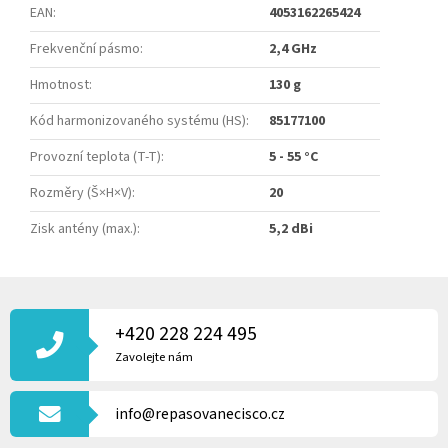
EAN
:
4053162265424
Frekvenční pásmo
:
2,4 GHz
Hmotnost
:
130 g
Kód harmonizovaného systému (HS)
:
85177100
Provozní teplota (T-T)
:
5 - 55 °C
Rozměry (Š×H×V)
:
20
Zisk antény (max.)
:
5,2 dBi
Z
Á
P
+420 228 224 495
A
Zavolejte nám
T
Í
info@repasovanecisco.cz