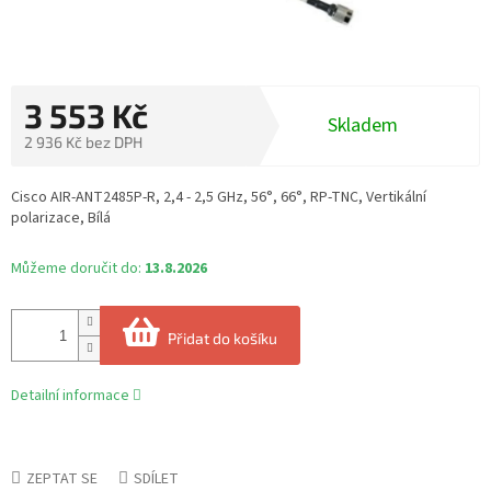
3 553 Kč
Skladem
2 936 Kč bez DPH
Měrná
cena:
Cisco AIR-ANT2485P-R, 2,4 - 2,5 GHz, 56°, 66°, RP-TNC, Vertikální
polarizace, Bílá
Můžeme doručit do:
13.8.2026
Přidat do košíku
Detailní informace
ZEPTAT SE
SDÍLET