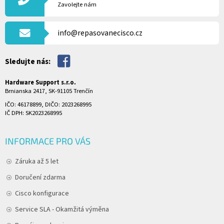
A
Zavolejte nám
T
Í
info@repasovanecisco.cz
Sledujte nás:
Hardware Support s.r.o.
Brnianska 2417, SK-91105 Trenčín
IČO: 46178899, DIČO: 2023268995
IČ DPH: SK2023268995
INFORMACE PRO VÁS
Záruka až 5 let
Doručení zdarma
Cisco konfigurace
Service SLA - Okamžitá výměna