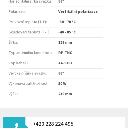
Horizontální šířka svazku
:
56°
Polarizace
:
Vertikální polarizace
Provozní teplota (T-T)
:
-30 - 70 °C
Skladovací teplota (T-T)
:
-40 - 85 °C
Šířka
:
129 mm
Typ anténního konektoru
:
RP-TNC
Typ kabelu
:
AA-9303
Vertikální šířka svazku
:
66°
Výkonová zatížitelnost
:
50 W
Výška
:
230 mm
Z
Á
P
+420 228 224 495