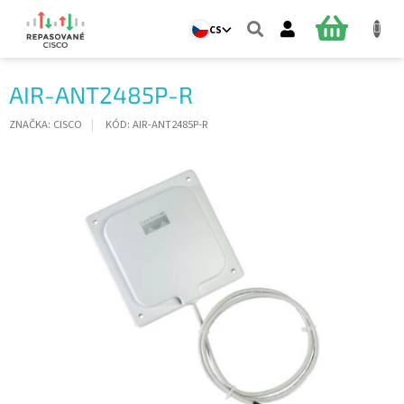
Přejít
na
NÁKUPNÍ
CS
obsah
KOŠÍK
AIR-ANT2485P-R
ZNAČKA:
CISCO
KÓD:
AIR-ANT2485P-R