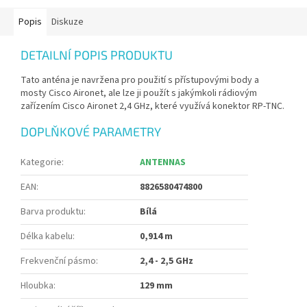
Popis
Diskuze
DETAILNÍ POPIS PRODUKTU
Tato anténa je navržena pro použití s přístupovými body a
mosty Cisco Aironet, ale lze ji použít s jakýmkoli rádiovým
zařízením Cisco Aironet 2,4 GHz, které využívá konektor RP-TNC.
DOPLŇKOVÉ PARAMETRY
Kategorie
:
ANTENNAS
EAN
:
8826580474800
Barva produktu
:
Bílá
Délka kabelu
:
0,914 m
Frekvenční pásmo
:
2,4 - 2,5 GHz
Hloubka
:
129 mm