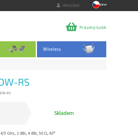
CS
PŘIHLÁŠENÍ
NÁKUPNÍ
Prázdný košík
KOŠÍK
Wireless
4DW-RS
4DW-RS
Skladem
/5 GHz, 2 dBi, 4 dBi, 50 Ω, 63°