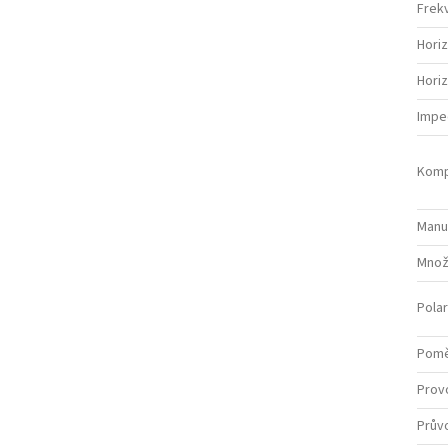
Frek
Horiz
Horiz
Impe
Komp
Manu
Množs
Pola
Pomě
Provo
Průvo