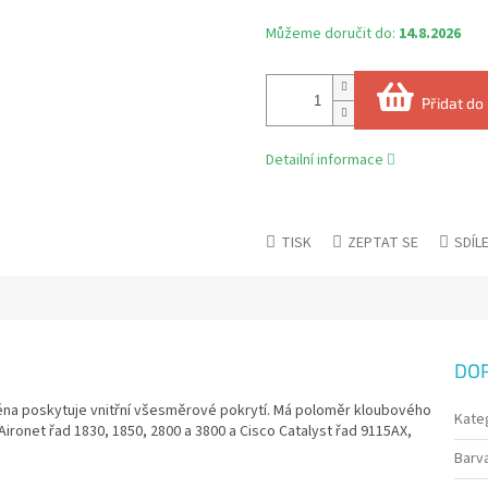
Můžeme doručit do:
14.8.2026
Přidat do
Detailní informace
TISK
ZEPTAT SE
SDÍL
DO
éna poskytuje vnitřní všesměrové pokrytí. Má poloměr kloubového
Kate
Aironet řad 1830, 1850, 2800 a 3800 a Cisco Catalyst řad 9115AX,
Barv