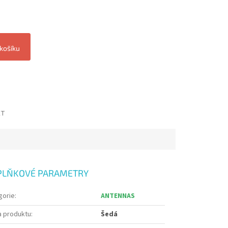
 košíku
ET
PLŇKOVÉ PARAMETRY
gorie
:
ANTENNAS
a produktu
:
Šedá