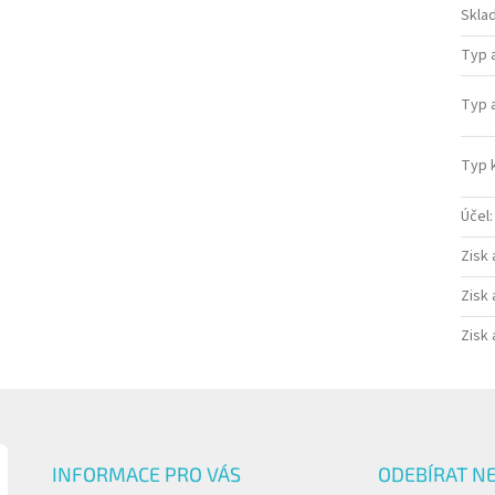
Sklad
Typ 
Typ 
Typ 
Účel
:
Zisk 
Zisk 
Zisk 
INFORMACE PRO VÁS
ODEBÍRAT N