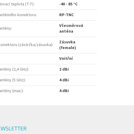
ovací teplota (T-T)
:
-40 - 85 °C
anténního konektoru
:
RP-TNC
Všesměrová
antény
:
anténa
Zásuvka
konektoru (zástrčka/zásuvka)
:
(female)
Vnitřní
antény (2,4 GHz)
:
2 dBi
antény (5 GHz)
:
4 dBi
antény (max.)
:
4 dBi
EWSLETTER