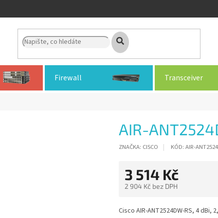
Firewall
Transceiver
AIR-ANT252
ZNAČKA:
CISCO
KÓD:
AIR-ANT252
3 514 Kč
2 904 Kč bez DPH
Měrná
cena:
Cisco AIR-ANT2524DW-RS, 4 dBi, 2,4