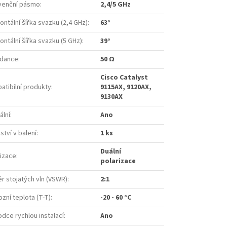
venční pásmo
:
2,4/5 GHz
ontální šířka svazku (2,4 GHz)
:
63°
ontální šířka svazku (5 GHz)
:
39°
dance
:
50 Ω
Cisco Catalyst
atibilní produkty
:
9115AX, 9120AX,
9130AX
ální
:
Ano
tví v balení
:
1 ks
Duální
rizace
:
polarizace
r stojatých vln (VSWR)
:
2:1
zní teplota (T-T)
:
-20 - 60 °C
dce rychlou instalací
:
Ano