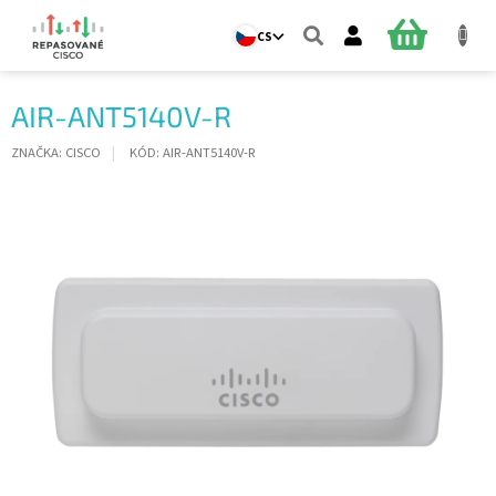
Přejít
na
NÁKUPNÍ
CS
obsah
KOŠÍK
AIR-ANT5140V-R
ZNAČKA:
CISCO
KÓD:
AIR-ANT5140V-R