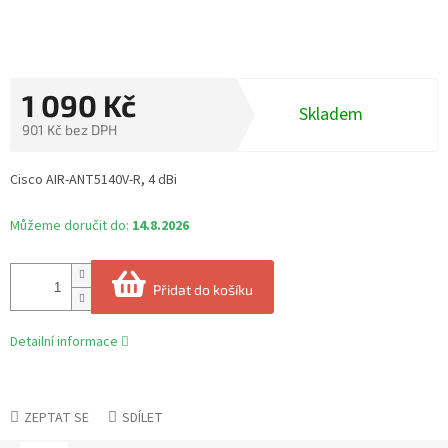
1 090 Kč
Skladem
901 Kč bez DPH
Měrná
cena:
Cisco AIR-ANT5140V-R, 4 dBi
Můžeme doručit do:
14.8.2026
Přidat do košíku
Detailní informace
ZEPTAT SE
SDÍLET