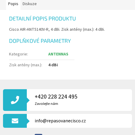
Popis
Diskuze
DETAILNÍ POPIS PRODUKTU
Cisco AIR-ANT5140V-R, 4 dBi. Zisk antény (max.): 4 dBi.
DOPLŇKOVÉ PARAMETRY
Kategorie
:
ANTENNAS
Zisk antény (max.)
:
4 dBi
Z
Á
P
+420 228 224 495
A
Zavolejte nám
T
Í
info@repasovanecisco.cz