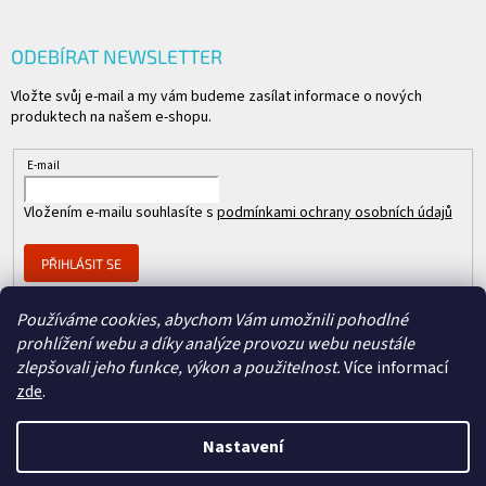
ODEBÍRAT NEWSLETTER
Vložte svůj e-mail a my vám budeme zasílat informace o nových
produktech na našem e-shopu.
E-mail
Vložením e-mailu souhlasíte s
podmínkami ochrany osobních údajů
PŘIHLÁSIT SE
Používáme cookies, abychom Vám umožnili pohodlné
prohlížení webu a díky analýze provozu webu neustále
Člen skupiny
zlepšovali jeho funkce, výkon a použitelnost.
Více informací
zde
.
Nastavení
Copyright 2026
REPASOVANÉ CISCO
. Všechna práva vyhrazena.