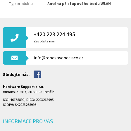
Typ produktu
:
Anténa přístupového bodu WLAN
Z
Á
P
+420 228 224 495
A
Zavolejte nám
T
Í
info@repasovanecisco.cz
Sledujte nás:
Hardware Support s.r.o.
Brnianska 2417, SK-91105 Trenčín
IČO: 46178899, DIČO: 2023268995
IČ DPH: SK2023268995
INFORMACE PRO VÁS