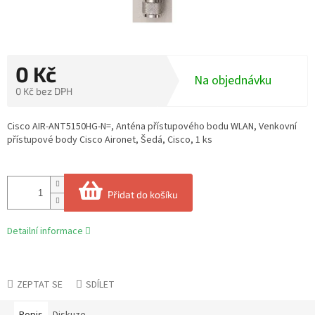
0 Kč
Na objednávku
0 Kč bez DPH
Měrná
cena:
Cisco AIR-ANT5150HG-N=, Anténa přístupového bodu WLAN, Venkovní
přístupové body Cisco Aironet, Šedá, Cisco, 1 ks
Přidat do košíku
Detailní informace
ZEPTAT SE
SDÍLET