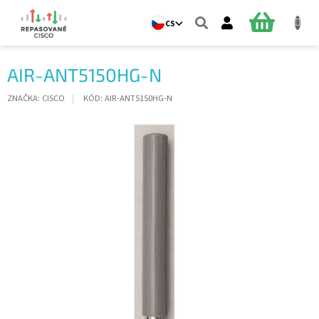
Přejít
na
NÁKUPNÍ
CS
obsah
KOŠÍK
AIR-ANT5150HG-N
ZNAČKA:
CISCO
KÓD:
AIR-ANT5150HG-N