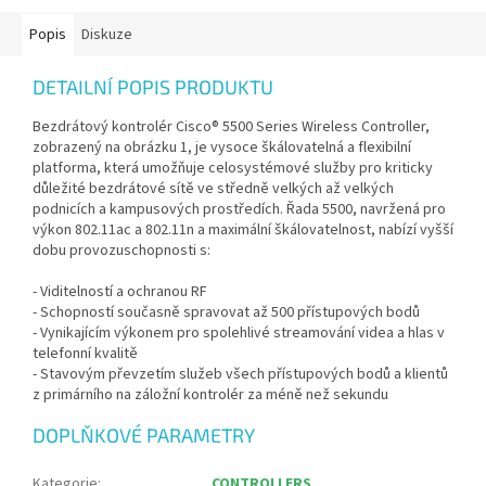
Popis
Diskuze
DETAILNÍ POPIS PRODUKTU
Bezdrátový kontrolér Cisco® 5500 Series Wireless Controller,
zobrazený na obrázku 1, je vysoce škálovatelná a flexibilní
platforma, která umožňuje celosystémové služby pro kriticky
důležité bezdrátové sítě ve středně velkých až velkých
podnicích a kampusových prostředích. Řada 5500, navržená pro
výkon 802.11ac a 802.11n a maximální škálovatelnost, nabízí vyšší
dobu provozuschopnosti s:
- Viditelností a ochranou RF
- Schopností současně spravovat až 500 přístupových bodů
- Vynikajícím výkonem pro spolehlivé streamování videa a hlas v
telefonní kvalitě
- Stavovým převzetím služeb všech přístupových bodů a klientů
z primárního na záložní kontrolér za méně než sekundu
DOPLŇKOVÉ PARAMETRY
Kategorie
:
CONTROLLERS