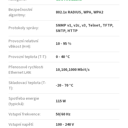
Bezpečnostní
802.1x RADIUS, WPA, WPA2
algoritmy
:
SNMP v1, v2c, v3, Telnet, TFTP,
Protokoly správy
:
SNTP, HTTP
Provozní relativní
10 - 95 %
vlhkost (H-H)
:
Provozní teplota (T-T)
:
0 - 40 °C
Přenosové rychlosti
10,100,1000 Mbit/s
Ethernet LAN
:
Skladovací teplota (T-
-20 - 70 °C
T)
:
Spotřeba energie
115 W
(typická)
:
Vstupní frekvence
:
50/60 Hz
Vstupní napětí
:
100 - 240 V