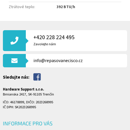
Ztrátové teplo
:
392 BTU/h
Z
Á
P
+420 228 224 495
A
Zavolejte nám
T
Í
info@repasovanecisco.cz
Sledujte nás:
Hardware Support s.r.o.
Brnianska 2417, SK-91105 Trenčín
IČO: 46178899, DIČO: 2023268995
IČ DPH: SK2023268995
INFORMACE PRO VÁS