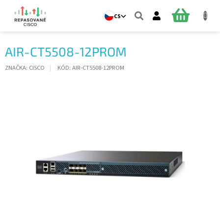
Přejít
na
NÁKUPNÍ
CS
obsah
KOŠÍK
AIR-CT5508-12PROM
ZNAČKA:
CISCO
KÓD:
AIR-CT5508-12PROM