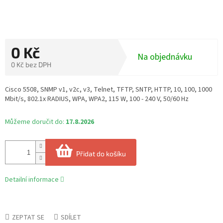
0 Kč
Na objednávku
0 Kč bez DPH
Měrná
cena:
Cisco 5508, SNMP v1, v2c, v3, Telnet, TFTP, SNTP, HTTP, 10, 100, 1000
Mbit/s, 802.1x RADIUS, WPA, WPA2, 115 W, 100 - 240 V, 50/60 Hz
Můžeme doručit do:
17.8.2026
Přidat do košíku
Detailní informace
ZEPTAT SE
SDÍLET