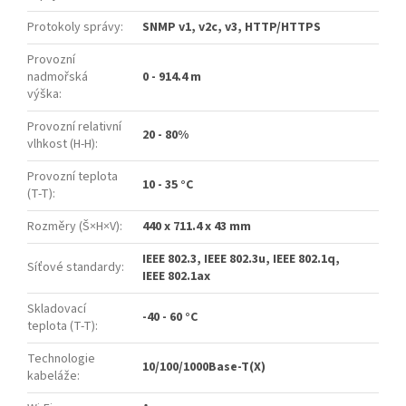
Protokoly správy
:
SNMP v1, v2c, v3, HTTP/HTTPS
Provozní
nadmořská
0 - 914.4 m
výška
:
Provozní relativní
20 - 80%
vlhkost (H-H)
:
Provozní teplota
10 - 35 °C
(T-T)
:
Rozměry (Š×H×V)
:
440 x 711.4 x 43 mm
IEEE 802.3, IEEE 802.3u, IEEE 802.1q,
Síťové standardy
:
IEEE 802.1ax
Skladovací
-40 - 60 °C
teplota (T-T)
:
Technologie
10/100/1000Base-T(X)
kabeláže
: