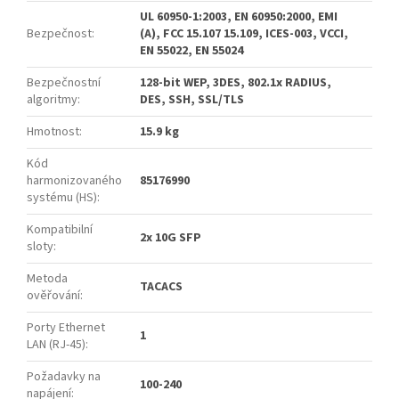
UL 60950-1:2003, EN 60950:2000, EMI
Bezpečnost
:
(A), FCC 15.107 15.109, ICES-003, VCCI,
EN 55022, EN 55024
Bezpečnostní
128-bit WEP, 3DES, 802.1x RADIUS,
algoritmy
:
DES, SSH, SSL/TLS
Hmotnost
:
15.9 kg
Kód
harmonizovaného
85176990
systému (HS)
:
Kompatibilní
2x 10G SFP
sloty
:
Metoda
TACACS
ověřování
:
Porty Ethernet
1
LAN (RJ-45)
:
Požadavky na
100-240
napájení
: