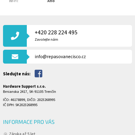
Wi-Fi
:
Ano
Z
Á
P
+420 228 224 495
A
Zavolejte nám
T
Í
info@repasovanecisco.cz
Sledujte nás:
Hardware Support s.r.o.
Brnianska 2417, SK-91105 Trenčín
IČO: 46178899, DIČO: 2023268995
IČ DPH: SK2023268995
INFORMACE PRO VÁS
Záruka až 5 let