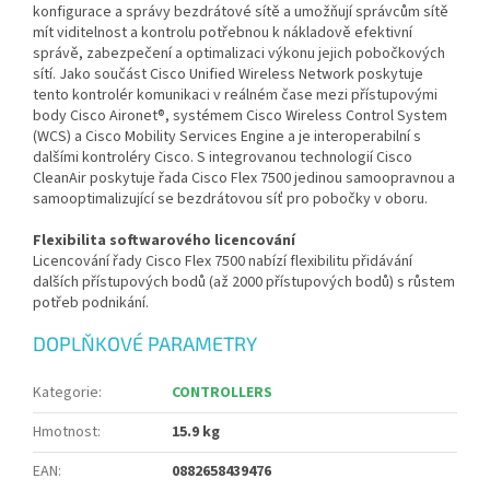
konfigurace a správy bezdrátové sítě a umožňují správcům sítě
mít viditelnost a kontrolu potřebnou k nákladově efektivní
správě, zabezpečení a optimalizaci výkonu jejich pobočkových
sítí. Jako součást Cisco Unified Wireless Network poskytuje
tento kontrolér komunikaci v reálném čase mezi přístupovými
body Cisco Aironet®, systémem Cisco Wireless Control System
(WCS) a Cisco Mobility Services Engine a je interoperabilní s
dalšími kontroléry Cisco. S integrovanou technologií Cisco
CleanAir poskytuje řada Cisco Flex 7500 jedinou samoopravnou a
samooptimalizující se bezdrátovou síť pro pobočky v oboru.
Flexibilita softwarového licencování
Licencování řady Cisco Flex 7500 nabízí flexibilitu přidávání
dalších přístupových bodů (až 2000 přístupových bodů) s růstem
potřeb podnikání.
DOPLŇKOVÉ PARAMETRY
Kategorie
:
CONTROLLERS
Hmotnost
:
15.9 kg
EAN
:
0882658439476