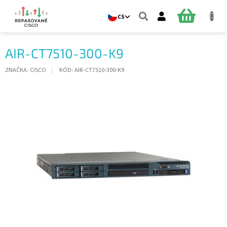
Přejít
na
NÁKUPNÍ
CS
obsah
KOŠÍK
AIR-CT7510-300-K9
ZNAČKA:
CISCO
KÓD:
AIR-CT7510-300-K9