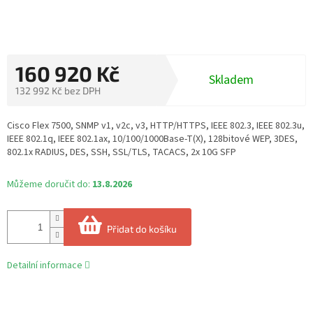
160 920 Kč
Skladem
132 992 Kč bez DPH
Měrná
cena:
Cisco Flex 7500, SNMP v1, v2c, v3, HTTP/HTTPS, IEEE 802.3, IEEE 802.3u,
IEEE 802.1q, IEEE 802.1ax, 10/100/1000Base-T(X), 128bitové WEP, 3DES,
802.1x RADIUS, DES, SSH, SSL/TLS, TACACS, 2x 10G SFP
Můžeme doručit do:
13.8.2026
Přidat do košíku
Detailní informace