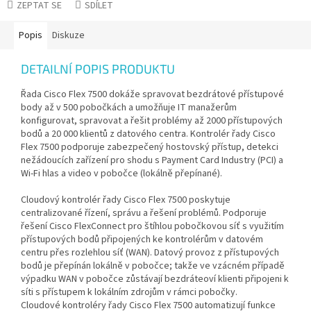
ZEPTAT SE
SDÍLET
Popis
Diskuze
DETAILNÍ POPIS PRODUKTU
Řada Cisco Flex 7500 dokáže spravovat bezdrátové přístupové
body až v 500 pobočkách a umožňuje IT manažerům
konfigurovat, spravovat a řešit problémy až 2000 přístupových
bodů a 20 000 klientů z datového centra. Kontrolér řady Cisco
Flex 7500 podporuje zabezpečený hostovský přístup, detekci
nežádoucích zařízení pro shodu s Payment Card Industry (PCI) a
Wi-Fi hlas a video v pobočce (lokálně přepínané).
Cloudový kontrolér řady Cisco Flex 7500 poskytuje
centralizované řízení, správu a řešení problémů. Podporuje
řešení Cisco FlexConnect pro štíhlou pobočkovou síť s využitím
přístupových bodů připojených ke kontrolérům v datovém
centru přes rozlehlou síť (WAN). Datový provoz z přístupových
bodů je přepínán lokálně v pobočce; takže ve vzácném případě
výpadku WAN v pobočce zůstávají bezdráteoví klienti připojeni k
síti s přístupem k lokálním zdrojům v rámci pobočky.
Cloudové kontroléry řady Cisco Flex 7500 automatizují funkce