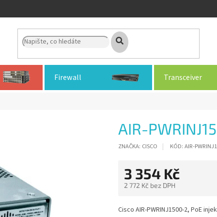
Firewall
Transceiver
AIR-PWRINJ1
ZNAČKA:
CISCO
KÓD:
AIR-PWRINJ1
3 354 Kč
2 772 Kč bez DPH
Měrná
cena:
Cisco AIR-PWRINJ1500-2, PoE injek