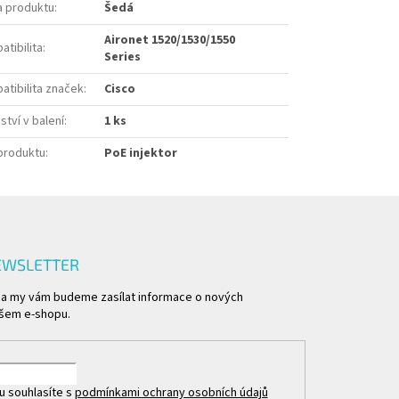
a produktu
:
Šedá
Aironet 1520/1530/1550
tibilita
:
Series
atibilita značek
:
Cisco
tví v balení
:
1 ks
produktu
:
PoE injektor
EWSLETTER
l a my vám budeme zasílat informace o nových
šem e-shopu.
u souhlasíte s
podmínkami ochrany osobních údajů