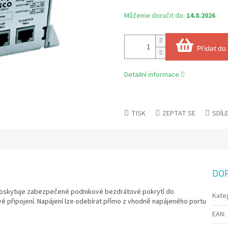
Můžeme doručit do:
14.8.2026
Přidat do
Detailní informace
TISK
ZEPTAT SE
SDÍL
DO
 poskytuje zabezpečené podnikové bezdrátové pokrytí do
Kate
vé připojení. Napájení lze odebírat přímo z vhodně napájeného portu
EAN
: