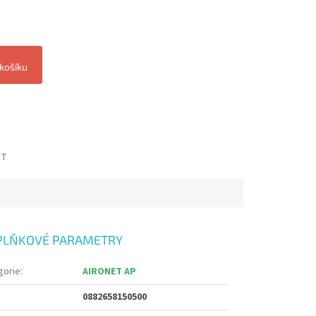
 košíku
ET
PLŇKOVÉ PARAMETRY
gorie
:
AIRONET AP
0882658150500