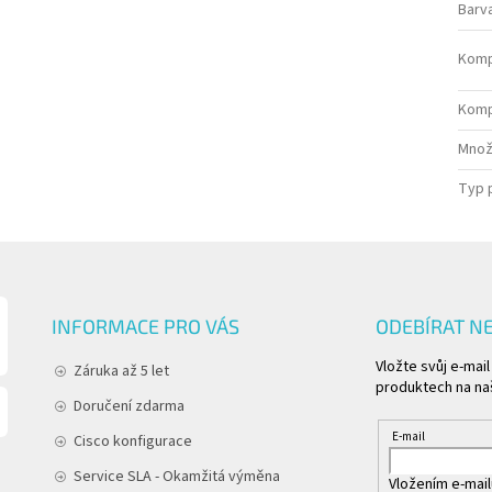
Barv
Kompa
Komp
Množs
Typ 
INFORMACE PRO VÁS
ODEBÍRAT N
Vložte svůj e-mai
Záruka až 5 let
produktech na na
Doručení zdarma
E-mail
Cisco konfigurace
Service SLA - Okamžitá výměna
Vložením e-mail