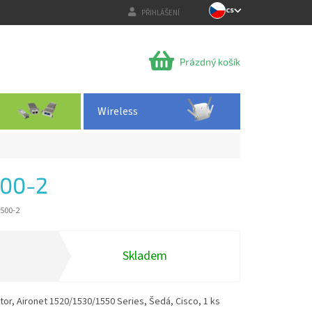
CS
PŘIHLÁŠENÍ
NÁKUPNÍ
Prázdný košík
KOŠÍK
Wireless
500-2
500-2
Skladem
tor, Aironet 1520/1530/1550 Series, Šedá, Cisco, 1 ks