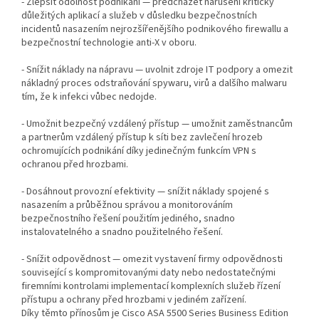
- Zlepšit odolnost podnikání — předcházet narušení kriticky
důležitých aplikací a služeb v důsledku bezpečnostních
incidentů nasazením nejrozšířenějšího podnikového firewallu a
bezpečnostní technologie anti-X v oboru.
- Snížit náklady na nápravu — uvolnit zdroje IT podpory a omezit
nákladný proces odstraňování spywaru, virů a dalšího malwaru
tím, že k infekci vůbec nedojde.
- Umožnit bezpečný vzdálený přístup — umožnit zaměstnancům
a partnerům vzdálený přístup k síti bez zavlečení hrozeb
ochromujících podnikání díky jedinečným funkcím VPN s
ochranou před hrozbami.
- Dosáhnout provozní efektivity — snížit náklady spojené s
nasazením a průběžnou správou a monitorováním
bezpečnostního řešení použitím jediného, snadno
instalovatelného a snadno použitelného řešení.
- Snížit odpovědnost — omezit vystavení firmy odpovědnosti
související s kompromitovanými daty nebo nedostatečnými
firemními kontrolami implementací komplexních služeb řízení
přístupu a ochrany před hrozbami v jediném zařízení.
Díky těmto přínosům je Cisco ASA 5500 Series Business Edition