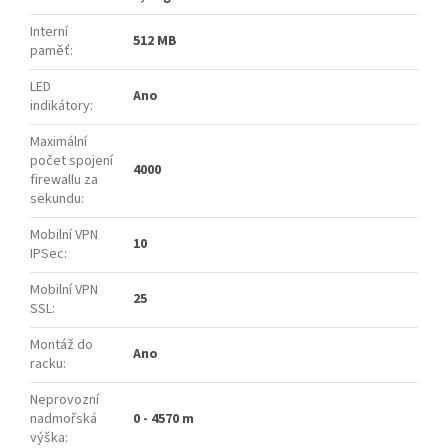
Interní
512 MB
paměť
:
LED
Ano
indikátory
:
Maximální
počet spojení
4000
firewallu za
sekundu
:
Mobilní VPN
10
IPSec
:
Mobilní VPN
25
SSL
:
Montáž do
Ano
racku
:
Neprovozní
nadmořská
0 - 4570 m
výška
: