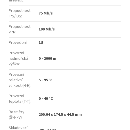
firewallu
:
Propustnost
75 Mb/s
IPS/IDS
:
Propustnost
100 Mb/s
VPN
:
Provedení
:
1U
Provozní
nadmořská
0 - 2000 m
výška
:
Provozní
relativní
5 - 95 %
vlhkost (H-H)
:
Provozní
0 - 40 °C
teplota (T-T)
:
Rozměry
200.04 x 174.5 x 44.5 mm
(Š×H×V)
:
Skladovací