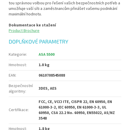
tou správnou volbou pro řešení vašich bezpečnostních potřeb a
umožňuje vaší síti a zaměstnancům přinášet vašemu podnikání
maximální hodnotu.
Dokumentace ke stažení
Product Brochure
DOPLŇKOVÉ PARAMETRY
Kategorie
:
ASA 5500
Hmotnost
:
1.8 kg
EAN
:
0610708545088
Bezpečnostní
3DES, AES
algoritmy
:
FCC, CE, VCCI ITE, CISPR 22, EN 60950, EN
61000-3-2, IEC 60950, EN 61000-3-3, UL
Certifikace
:
60950, CSA 22.2 No. 60950, EN55022, AS/NZ
3548
Hmotnost
:
1,8 kg