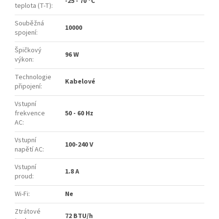
-25 - 70 °C
teplota (T-T)
:
Souběžná
10000
spojení
:
Špičkový
96 W
výkon
:
Technologie
Kabelové
připojení
:
Vstupní
frekvence
50 - 60 Hz
AC
:
Vstupní
100-240 V
napětí AC
:
Vstupní
1.8 A
proud
:
Wi-Fi
:
Ne
Ztrátové
72 BTU/h