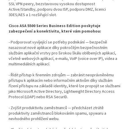
SSL VPN peery, bezstavovou vysokou dostupnost
Active/Standby, podporu dvou ISP, podporu DMZ, licenci
3DES/AES a 1 rozšiřující slot.
Cisco ASA 5500 Series Business Edition poskytuje
zabezpečení a konektivitu, které vám pomohou:
- Podporovat vyvíjející se potřeby podnikání — bezpečně
nasazovat nové aplikace díky pokročilým bezpečnostním
službám aplikační vrstvy pro širokou škálu oblíbených aplikací,
včetně webových aplikací, e-mailu, VoIP (voice over IP), videa a
multimediálních aplikací.
- Řídit přístup k firemním zdrojům — zabránit neoprávněnému
přístupu k aplikacím nebo informačním aktivům díky službám
řízení přístupu na základě identity, které lze propojit se službami
jako Microsoft Active Directory, Lightweight Directory Access
Protocol (LDAP) nebo RSA SecurID.
- Zvýšit produktivitu zaměstnanců — předcházet ztrátě
produktivity zaměstnanců blokováním spamu, spywaru a
nevhodného prohlížení webu.