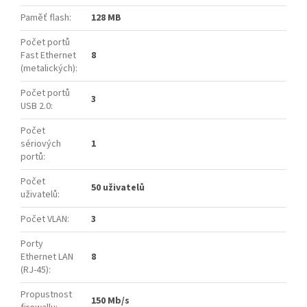
Paměť flash
:
128 MB
Počet portů
Fast Ethernet
8
(metalických)
:
Počet portů
3
USB 2.0
:
Počet
sériových
1
portů
:
Počet
50 uživatelů
uživatelů
:
Počet VLAN
:
3
Porty
Ethernet LAN
8
(RJ-45)
:
Propustnost
150 Mb/s