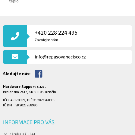
teplo
:
Z
Á
P
+420 228 224 495
A
Zavolejte nám
T
Í
info@repasovanecisco.cz
Sledujte nás:
Hardware Support s.r.o.
Brnianska 2417, SK-91105 Trenčín
IČO: 46178899, DIČO: 2023268995
IČ DPH: SK2023268995
INFORMACE PRO VÁS
Záruka až 5 let