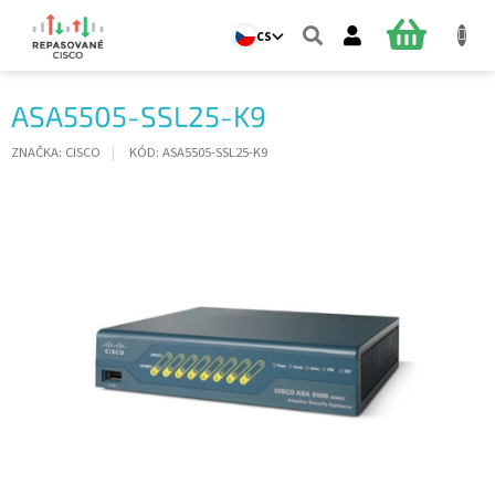
Přejít
na
NÁKUPNÍ
CS
obsah
KOŠÍK
ASA5505-SSL25-K9
ZNAČKA:
CISCO
KÓD:
ASA5505-SSL25-K9