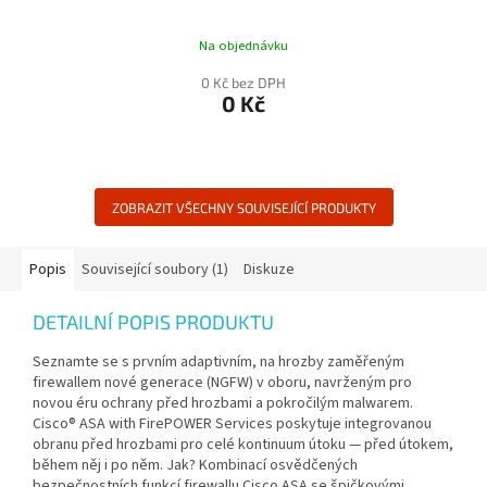
Na objednávku
0 Kč bez DPH
0 Kč
ZOBRAZIT VŠECHNY SOUVISEJÍCÍ PRODUKTY
Popis
Související soubory (1)
Diskuze
DETAILNÍ POPIS PRODUKTU
Seznamte se s prvním adaptivním, na hrozby zaměřeným
firewallem nové generace (NGFW) v oboru, navrženým pro
novou éru ochrany před hrozbami a pokročilým malwarem.
Cisco® ASA with FirePOWER Services poskytuje integrovanou
obranu před hrozbami pro celé kontinuum útoku — před útokem,
během něj i po něm. Jak? Kombinací osvědčených
bezpečnostních funkcí firewallu Cisco ASA se špičkovými