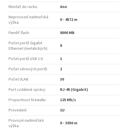
Montáž do racku
:
Ano
Neprovozní nadmořská
0 - 4572 m
výška
:
Paměť flash
:
8000 MB
Počet portů Gigabit
8
Ethernet (metalických)
:
Počet portů USB 2.0
:
1
Počet sériových portů
:
2
Počet VLAN
:
30
Port vzdálené správy
:
RJ-45 (Gigabit)
Propustnost firewallu
:
125 Mb/s
Provedení
:
1U
Provozní nadmořská
0 - 3050 m
výška
: