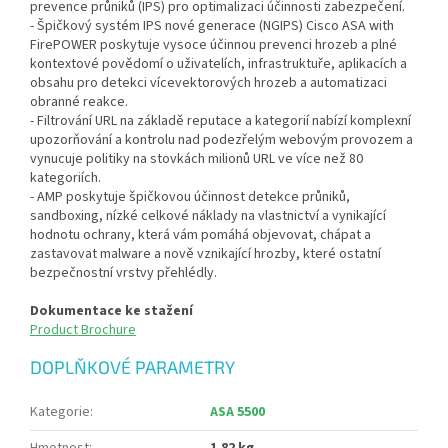
prevence průniků (IPS) pro optimalizaci účinnosti zabezpečení.
- Špičkový systém IPS nové generace (NGIPS) Cisco ASA with
FirePOWER poskytuje vysoce účinnou prevenci hrozeb a plné
kontextové povědomí o uživatelích, infrastruktuře, aplikacích a
obsahu pro detekci vícevektorových hrozeb a automatizaci
obranné reakce.
- Filtrování URL na základě reputace a kategorií nabízí komplexní
upozorňování a kontrolu nad podezřelým webovým provozem a
vynucuje politiky na stovkách milionů URL ve více než 80
kategoriích.
- AMP poskytuje špičkovou účinnost detekce průniků,
sandboxing, nízké celkové náklady na vlastnictví a vynikající
hodnotu ochrany, která vám pomáhá objevovat, chápat a
zastavovat malware a nově vznikající hrozby, které ostatní
bezpečnostní vrstvy přehlédly.
Dokumentace ke stažení
Product Brochure
DOPLŇKOVÉ PARAMETRY
Kategorie
:
ASA 5500
Hmotnost
:
1.82 kg