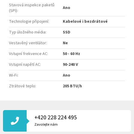
Stavová inspekce paketů
Ano
(SPI)
:
Technologie připojení
:
Kabelové i bezdrátové
Typ úložného média
:
SSD
Vestavěný ventilátor
:
Ne
Vstupní frekvence AC
:
50 - 60 Hz
Vstupní napětí AC
:
90-240 V
Wi-Fi
:
Ano
Ztrátové teplo
:
205 BTU/h
Z
Á
P
+420 228 224 495
A
Zavolejte nám
T