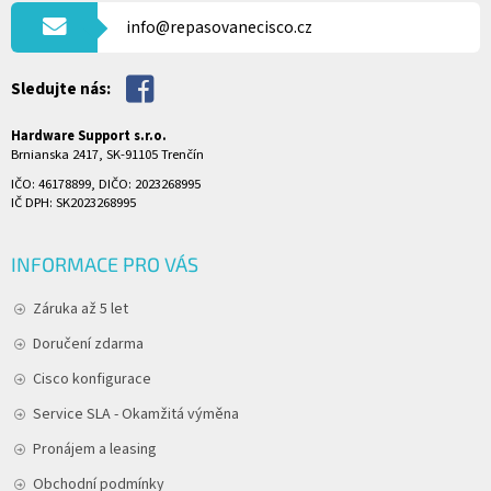
Í
info@repasovanecisco.cz
Sledujte nás:
Hardware Support s.r.o.
Brnianska 2417, SK-91105 Trenčín
IČO: 46178899, DIČO: 2023268995
IČ DPH: SK2023268995
INFORMACE PRO VÁS
Záruka až 5 let
Doručení zdarma
Cisco konfigurace
Service SLA - Okamžitá výměna
Pronájem a leasing
Obchodní podmínky