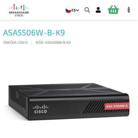
Přejít
na
NÁKUPNÍ
CS
obsah
KOŠÍK
ASA5506W-B-K9
ZNAČKA:
CISCO
KÓD:
ASA5506W-B-K9