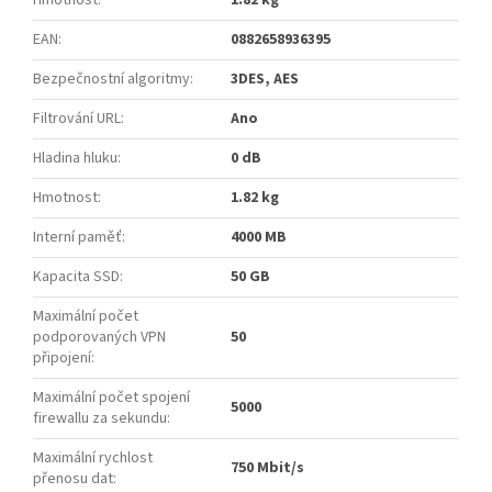
EAN
:
0882658936395
Bezpečnostní algoritmy
:
3DES, AES
Filtrování URL
:
Ano
Hladina hluku
:
0 dB
Hmotnost
:
1.82 kg
Interní paměť
:
4000 MB
Kapacita SSD
:
50 GB
Maximální počet
podporovaných VPN
50
připojení
:
Maximální počet spojení
5000
firewallu za sekundu
:
Maximální rychlost
750 Mbit/s
přenosu dat
: