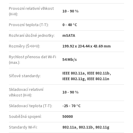
Provozní relativní vlhkost
10 - 90 %
(H-H)
:
Provozní teplota (T-T)
:
0 - 40 °C
Rozhraní úložné jednotky
:
mSATA
Rozměry (Š×H×V)
:
199.92 x 234.44 x 43.69 mm
Rychlost přenosu dat Wi-Fi
54 Mb/s
(max.)
:
IEEE 802.11a, IEEE 802.11b,
Síťové standardy
:
IEEE 802.11g, IEEE 802.11n
Skladovací relativní
10 - 90 %
vlhkost (H-H)
:
Skladovací teplota (T-T)
:
-25 - 70 °C
Souběžná spojení
:
50000
Standardy Wi-Fi
:
802.11a, 802.11b, 802.11g