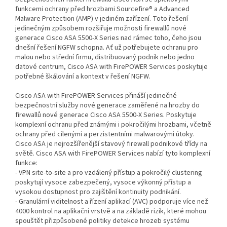
funkcemi ochrany před hrozbami Sourcefire® a Advanced
Malware Protection (AMP) v jediném zařízení. Toto řešení
jedinečným způsobem rozšiřuje možnosti firewallů nové
generace Cisco ASA 5500-X Series nad rámec toho, čeho jsou
dnešní řešení NGFW schopna. Ať už potřebujete ochranu pro
malou nebo střední firmu, distribuovaný podnik nebo jedno
datové centrum, Cisco ASA with FirePOWER Services poskytuje
potřebné škálování a kontext v řešení NGFW.
Cisco ASA with FirePOWER Services přináší jedinečné
bezpečnostní služby nové generace zaměřené na hrozby do
firewallů nové generace Cisco ASA 5500-X Series. Poskytuje
komplexní ochranu před známými i pokročilými hrozbami, včetně
ochrany před cílenými a perzistentními malwarovými útoky.
Cisco ASA je nejrozšířenější stavový firewall podnikové třídy na
světě. Cisco ASA with FirePOWER Services nabízí tyto komplexní
funkce:
- VPN site-to-site a pro vzdálený přístup a pokročilý clustering
poskytují vysoce zabezpečený, vysoce výkonný přístup a
vysokou dostupnost pro zajištění kontinuity podnikání.
- Granulární viditelnost a řízení aplikací (AVC) podporuje více než
4000 kontrol na aplikační vrstvě a na základě rizik, které mohou
spouštět přizpůsobené politiky detekce hrozeb systému