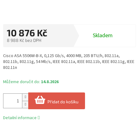
10 876 Kč
Skladem
8 988 Kč bez DPH
Měrná
cena:
Cisco ASA 5506W-B-X, 0,125 Gb/s, 4000 MB, 205 BTU/h, 802.11a,
802.11b, 802.11g, 54 Mb/s, IEEE 802.11a, IEEE 802.11b, IEEE 802.11g, IEEE
802.11n
Můžeme doručit do:
14.8.2026
Přidat do košíku
Detailní informace