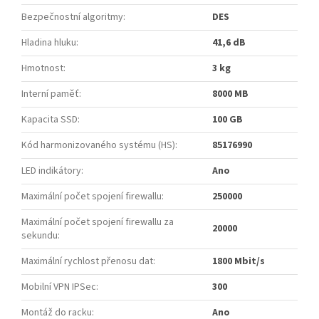
Bezpečnostní algoritmy
:
DES
Hladina hluku
:
41,6 dB
Hmotnost
:
3 kg
Interní paměť
:
8000 MB
Kapacita SSD
:
100 GB
Kód harmonizovaného systému (HS)
:
85176990
LED indikátory
:
Ano
Maximální počet spojení firewallu
:
250000
Maximální počet spojení firewallu za
20000
sekundu
:
Maximální rychlost přenosu dat
:
1800 Mbit/s
Mobilní VPN IPSec
:
300
Montáž do racku
:
Ano