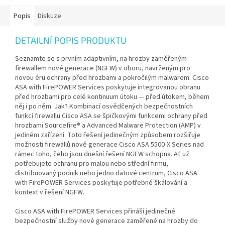
Popis
Diskuze
DETAILNÍ POPIS PRODUKTU
Seznamte se s prvním adaptivním, na hrozby zaměřeným
firewallem nové generace (NGFW) v oboru, navrženým pro
novou éru ochrany před hrozbami a pokročilým malwarem. Cisco
ASA with FirePOWER Services poskytuje integrovanou obranu
před hrozbami pro celé kontinuum útoku — před útokem, během
něj i po něm. Jak? Kombinací osvědčených bezpečnostních
funkcí firewallu Cisco ASA se špičkovými funkcemi ochrany před
hrozbami Sourcefire® a Advanced Malware Protection (AMP) v
jediném zařízení. Toto řešení jedinečným způsobem rozšiřuje
možnosti firewallů nové generace Cisco ASA 5500-X Series nad
rámec toho, čeho jsou dnešní řešení NGFW schopna. Ať už
potřebujete ochranu pro malou nebo střední firmu,
distribuovaný podnik nebo jedno datové centrum, Cisco ASA
with FirePOWER Services poskytuje potřebné škálování a
kontext v řešení NGFW.
Cisco ASA with FirePOWER Services přináší jedinečné
bezpečnostní služby nové generace zaměřené na hrozby do