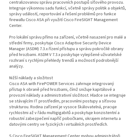
centralizovanou správu pracovních postupů síťového provozu.
Integruje výkonnou sadu funkcí, včetně správy politik a objektů,
správy událostí, reportování a řešení problémů pro funkce
firewallu Cisco ASA při využití Cisco FireSIGHT Management
Center.
Pro lokální správu přímo na zařízení, včetně nasazení pro malé a
střední firmy, poskytuje Cisco Adaptive Security Device
Manager (ASDM) 7.3.x řízení přístupu a správu pokročilé obrany
před hrozbami. ASDM V 7.3.x poskytuje vylepšené uživatelské
rozhraní s rychlými přehledy trendů a možností podrobnější
analýzy.
Nižší náklady a složitost
Cisco ASA with FirePOWER Services zahrnuje integrovaný
přístup k obraně před hrozbami, čímž snižuje kapitálové a
provozní náklady a administrativní složitost. Hladce se integruje
se stávajícím IT prostředím, pracovními postupy a síťovou
strukturou. Rodina zařízení je vysoce škálovatelná, pracuje
rychlostmi až v řádu multigigabitů a poskytuje konzistentní a
robustní zabezpečení napříč pobočkami, okrajem internetu a
datovými centry ve fyzických i virtuálních prostředích.
S Cisco FireSIGHT Management Center mohou administrátoři