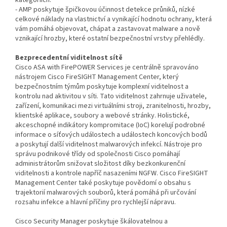
kategoriích.
- AMP poskytuje špičkovou účinnost detekce průniků, nízké
celkové náklady na vlastnictví a vynikající hodnotu ochrany, která
vám pomáhá objevovat, chápat a zastavovat malware a nově
vznikající hrozby, které ostatní bezpečnostní vrstvy přehlédly.
Bezprecedentní viditelnost sítě
Cisco ASA with FirePOWER Services je centrálně spravováno
nástrojem Cisco FireSIGHT Management Center, který
bezpečnostním týmům poskytuje komplexní viditelnost a
kontrolu nad aktivitou v síti. Tato viditelnost zahrnuje uživatele,
zařízení, komunikaci mezi virtuálními stroji, zranitelnosti, hrozby,
klientské aplikace, soubory a webové stránky. Holistické,
akceschopné indikátory kompromitace (IoC) korelují podrobné
informace o síťových událostech a událostech koncových bodů
a poskytují další viditelnost malwarových infekcí. Nástroje pro
správu podnikové třídy od společnosti Cisco pomáhají
administrátorům snižovat složitost díky bezkonkurenční
viditelnosti a kontrole napříč nasazeními NGFW. Cisco FireSIGHT
Management Center také poskytuje povědomí o obsahu s
trajektorií malwarových souborů, která pomáhá při určování
rozsahu infekce a hlavní příčiny pro rychlejší nápravu.
Cisco Security Manager poskytuje škálovatelnou a