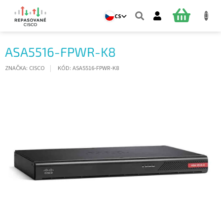
Přejít
na
NÁKUPNÍ
CS
obsah
KOŠÍK
ASA5516-FPWR-K8
ZNAČKA:
CISCO
KÓD:
ASA5516-FPWR-K8