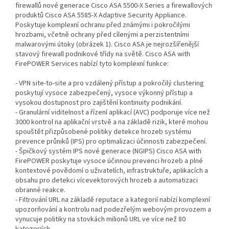
firewallů nové generace Cisco ASA 5500-X Series a firewallových
produktů Cisco ASA 5585-X Adaptive Security Appliance.
Poskytuje komplexní ochranu před známými i pokročilými
hrozbami, včetně ochrany před cílenými a perzistentními
malwarovými útoky (obrázek 1). Cisco ASA je nejrozšířenější
stavový firewall podnikové třídy na světě. Cisco ASA with
FirePOWER Services nabízí tyto komplexní funkce:
- VPN site-to-site a pro vzdálený přístup a pokročilý clustering
poskytují vysoce zabezpečený, vysoce výkonný přístup a
vysokou dostupnost pro zajištění kontinuity podnikání.
- Granulární viditelnost a řízení aplikací (AVC) podporuje více než
3000 kontrol na aplikační vrstvě a na základě rizik, které mohou
spouštět přizpůsobené politiky detekce hrozeb systému
prevence průniků (IPS) pro optimalizaci účinnosti zabezpečení.
- Špičkový systém IPS nové generace (NGIPS) Cisco ASA with
FirePOWER poskytuje vysoce účinnou prevenci hrozeb a plné
kontextové povědomí o uživatelích, infrastruktuře, aplikacích a
obsahu pro detekci vícevektorových hrozeb a automatizaci
obranné reakce.
- Filtrování URL na základě reputace a kategorií nabízí komplexní
upozorňování a kontrolu nad podezřelým webovým provozem a
vynucuje politiky na stovkách milionů URL ve více než 80