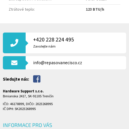
Ztrátové teplo
:
123 BTU/h
Z
Á
P
+420 228 224 495
A
Zavolejte nám
T
Í
info@repasovanecisco.cz
Sledujte nás:
Hardware Support s.r.o.
Brnianska 2417, SK-91105 Trenčín
IČO: 46178899, DIČO: 2023268995
IČ DPH: SK2023268995
INFORMACE PRO VÁS