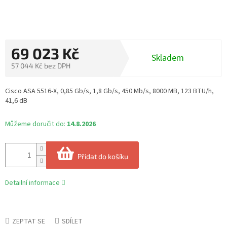
69 023 Kč
Skladem
57 044 Kč bez DPH
Měrná
cena:
Cisco ASA 5516-X, 0,85 Gb/s, 1,8 Gb/s, 450 Mb/s, 8000 MB, 123 BTU/h,
41,6 dB
Můžeme doručit do:
14.8.2026
Přidat do košíku
Detailní informace
ZEPTAT SE
SDÍLET