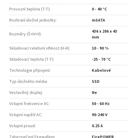
Provozní teplota (T-T)
:
0 - 40 °C
Rozhraní úložné jednotky
:
mSATA
436 x 286 x 43
Rozměry (Š×H×V)
:
mm
Skladovací relativní vlhkost (H-H)
:
10 - 90 %
Skladovací teplota (T-T)
:
-25 - 70 °C
Technologie připojení
:
Kabelové
Typ úložného média
:
SSD
Vestavěný displej
:
Ne
Vstupní frekvence AC
:
50 - 60 Hz
Vstupní napětí AC
:
90-240 V
Vstupní proud
:
0.25 A
Zabezpečení Firewallem
:
FirePOWER