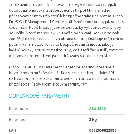
zefektivnit provoz — korelovat hrozby, vyhodnocovat jejich
dopad, automaticky ladit bezpečnostní politiku a snadno
přiřazovat identity uživatelů k bezpečnostním událostem. Cisco
FireSIGHT Management Center průběžně monitoruje, jak se síť v
čase mění. Nové hrozby jsou automaticky vyhodnocovány, aby
se určilo, které mohou ovlivnit vaše podnikání. Reakce se pak
zaměřují na nápravu a síťová obrana se přizpůsobuje měnícím se
podmínkám hrozeb. Kritické bezpečnostní činnosti, jako je
ladění politik, jsou automatizovány, což šetří čas a úsilí, zatímco
ochrany a protiopatření jsou udržovány v optimálním stavu.
Cisco FireSIGHT Management Center se snadno integruje s
bezpečnostními řešeními třetích stran prostřednictvím API
eStreamer pro zefektivnění provozních pracovních postupů a
přizpůsobení stávajícím síťovým strukturám.
DOPLŇKOVÉ PARAMETRY
Kategorie
:
ASA 5500
Hmotnost
:
3 kg
EAN
:
0882658822889