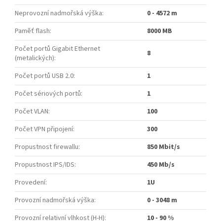
Neprovozní nadmořská výška
:
0 - 4572 m
Paměť flash
:
8000 MB
Počet portů Gigabit Ethernet
8
(metalických)
:
Počet portů USB 2.0
:
1
Počet sériových portů
:
1
Počet VLAN
:
100
Počet VPN připojení
:
300
Propustnost firewallu
:
850 Mbit/s
Propustnost IPS/IDS
:
450 Mb/s
Provedení
:
1U
Provozní nadmořská výška
:
0 - 3048 m
Provozní relativní vlhkost (H-H)
:
10 - 90 %