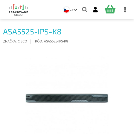
Přejít
na
NÁKUPNÍ
CS
obsah
KOŠÍK
ASA5525-IPS-K8
ZNAČKA:
CISCO
KÓD:
ASA5525-IPS-K8