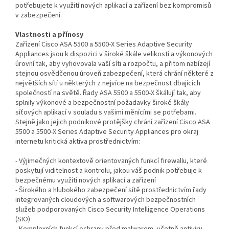
potřebujete k využití nových aplikací a zařízení bez kompromisů
v zabezpečení.
Vlastnosti a přínosy
Zařízení Cisco ASA 5500 a 5500-X Series Adaptive Security
Appliances jsou k dispozici v široké škále velikostí a výkonových
úrovní tak, aby vyhovovala vaší síti a rozpočtu, a přitom nabízejí
stejnou osvědčenou úroveň zabezpečení, která chrání některé z
největších sítí u některých z nejvíce na bezpečnost dbajících
společností na světě. Řady ASA 5500 a 5500-X škálují tak, aby
splnily výkonové a bezpečnostní požadavky široké škály
síťových aplikací v souladu s vašimi měnícími se potřebami.
Stejně jako jejich podnikové protějšky chrání zařízení Cisco ASA
5500 a 5500-X Series Adaptive Security Appliances pro okraj
internetu kritická aktiva prostřednictvím:
- Výjimečných kontextově orientovaných funkcí firewallu, které
poskytují viditelnost a kontrolu, jakou váš podnik potřebuje k
bezpečnému využití nových aplikací a zařízení
- Širokého a hlubokého zabezpečení sítě prostřednictvím řady
integrovaných cloudových a softwarových bezpečnostních
služeb podporovaných Cisco Security Intelligence Operations
(SIO)