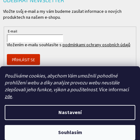
ODEBÍRAT NEWSLETTER
Vložte svůj e-mail a my vám budeme zasílat informace o nových
produktech na našem e-shopu.
E-mail
Vložením e-mailu souhlasíte s
podmínkami ochrany osobních údajů
PŘIHLÁSIT SE
Používáme cookies, abychom Vám umožnili pohodlné
prohlížení webu a díky analýze provozu webu neustále
Člen skupiny
zlepšovali jeho funkce, výkon a použitelnost.
Více informací
zde
.
Nastavení
Copyright 2026
REPASOVANÉ CISCO
. Všechna práva vyhrazena.
Vytvořil Shoptet
&
Souhlasím