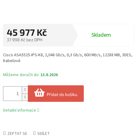
45 977 Kč
Skladem
37 998 Kč bez DPH
Měrná
cena:
Cisco ASA5525-IPS-K8, 2,048 Gb/s, 0,3 Gb/s, 600 Mb/s, 12288 MB, 3DES,
Kabelové
Můžeme doručit do:
13.8.2026
Přidat do košíku
Detailní informace
ZEPTAT SE
SDÍLET