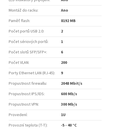
LED indikátory připojení
:
Ano
Montáž do racku
:
Ano
Paměť flash
:
8192 MB
Počet portů USB 2.0
:
2
Počet sériových portů
:
1
Počet slotů SFP/SFP+
:
6
Počet VLAN
:
200
Porty Ethernet LAN (RJ-45)
:
9
Propustnost firewallu
:
2048 Mbit/s
Propustnost IPS/IDS
:
600 Mb/s
Propustnost VPN
:
300 Mb/s
Provedení
:
1U
Provozní teplota (T-T)
:
-5 - 40 °C