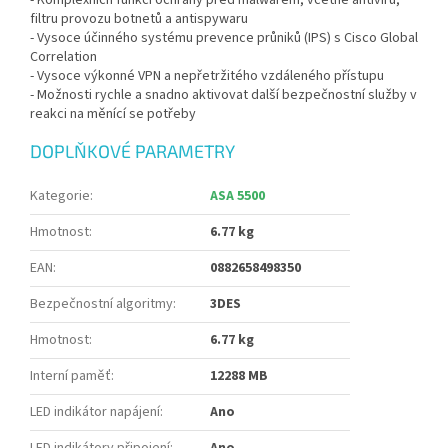
- Komplexních funkcí ochrany před malwarem, včetně antiviru,
filtru provozu botnetů a antispywaru
- Vysoce účinného systému prevence průniků (IPS) s Cisco Global
Correlation
- Vysoce výkonné VPN a nepřetržitého vzdáleného přístupu
- Možnosti rychle a snadno aktivovat další bezpečnostní služby v
reakci na měnící se potřeby
DOPLŇKOVÉ PARAMETRY
Kategorie
:
ASA 5500
Hmotnost
:
6.77 kg
EAN
:
0882658498350
Bezpečnostní algoritmy
:
3DES
Hmotnost
:
6.77 kg
Interní paměť
:
12288 MB
LED indikátor napájení
:
Ano