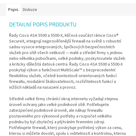
Popis
Diskuze
DETAILNÍ POPIS PRODUKTU
Řady Cisco ASA 5500 a 5500-X, klíčová součást rámce Cisco®
SecureX, integrují nejprověřenější firewall na světě s robustní
sadou vysoce integrovaných, špičkových bezpečnostních
služeb pro sítě všech velikostí — malé a střední firmy s jednou
nebo několika pobočkami, velké podniky, poskytovatele služeb
a kriticky důležitá datová centra. Řady Cisco ASA 5500 a 5500-X
poskytují výkon a funkčnost MultiScale™ s bezprecedentní
flexibilitou služeb, včetně kontextově orientovaných funkcí
firewallu, modulární škálovatelnosti, rozšiřitelnosti funkcí a
nižších nákladů na nasazení a provoz.
Středně velké firmy chránící okraj internetu vyžadují stejnou
úroveň ochrany jako velké podnikové sítě. Potřebujete
zabezpečení podnikové úrovně, ale nákup firewallu
postaveného pro výkonové potřeby a rozpočet velkého
podniku by byl zbytečný a plýtváním firemními zdroji.
Potřebujete firewall, který poskytuje potřebný výkon za cenu,
kterou si můžete dovolit, spolu s viditelností a kontrolou, kterou