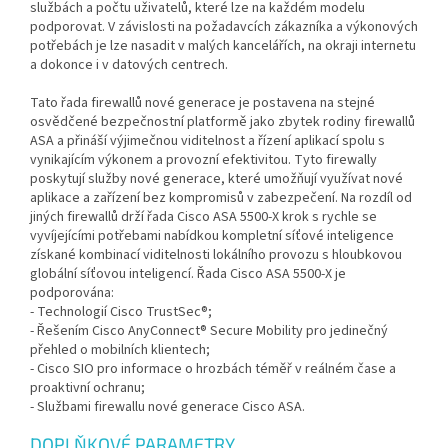
službách a počtu uživatelů, které lze na každém modelu
podporovat. V závislosti na požadavcích zákazníka a výkonových
potřebách je lze nasadit v malých kancelářích, na okraji internetu
a dokonce i v datových centrech.
Tato řada firewallů nové generace je postavena na stejné
osvědčené bezpečnostní platformě jako zbytek rodiny firewallů
ASA a přináší výjimečnou viditelnost a řízení aplikací spolu s
vynikajícím výkonem a provozní efektivitou. Tyto firewally
poskytují služby nové generace, které umožňují využívat nové
aplikace a zařízení bez kompromisů v zabezpečení. Na rozdíl od
jiných firewallů drží řada Cisco ASA 5500-X krok s rychle se
vyvíjejícími potřebami nabídkou kompletní síťové inteligence
získané kombinací viditelnosti lokálního provozu s hloubkovou
globální síťovou inteligencí. Řada Cisco ASA 5500-X je
podporována:
- Technologií Cisco TrustSec®;
- Řešením Cisco AnyConnect® Secure Mobility pro jedinečný
přehled o mobilních klientech;
- Cisco SIO pro informace o hrozbách téměř v reálném čase a
proaktivní ochranu;
- Službami firewallu nové generace Cisco ASA.
DOPLŇKOVÉ PARAMETRY