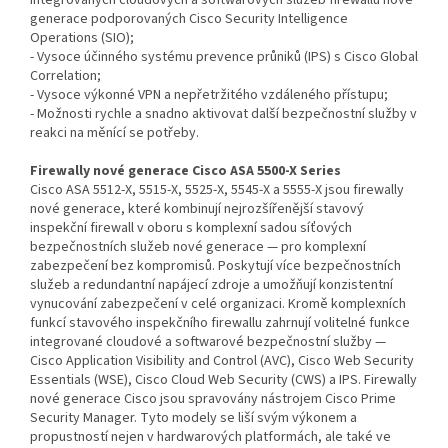
integrovaných cloudových a softwarových služeb firewallu nové
generace podporovaných Cisco Security Intelligence
Operations (SIO);
- Vysoce účinného systému prevence průniků (IPS) s Cisco Global
Correlation;
- Vysoce výkonné VPN a nepřetržitého vzdáleného přístupu;
- Možnosti rychle a snadno aktivovat další bezpečnostní služby v
reakci na měnící se potřeby.
Firewally nové generace Cisco ASA 5500-X Series
Cisco ASA 5512-X, 5515-X, 5525-X, 5545-X a 5555-X jsou firewally
nové generace, které kombinují nejrozšířenější stavový
inspekční firewall v oboru s komplexní sadou síťových
bezpečnostních služeb nové generace — pro komplexní
zabezpečení bez kompromisů. Poskytují více bezpečnostních
služeb a redundantní napájecí zdroje a umožňují konzistentní
vynucování zabezpečení v celé organizaci. Kromě komplexních
funkcí stavového inspekčního firewallu zahrnují volitelné funkce
integrované cloudové a softwarové bezpečnostní služby —
Cisco Application Visibility and Control (AVC), Cisco Web Security
Essentials (WSE), Cisco Cloud Web Security (CWS) a IPS. Firewally
nové generace Cisco jsou spravovány nástrojem Cisco Prime
Security Manager. Tyto modely se liší svým výkonem a
propustností nejen v hardwarových platformách, ale také ve