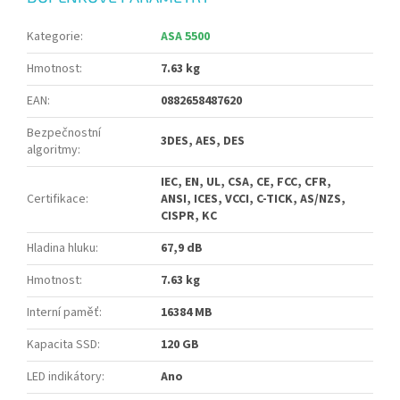
Kategorie
:
ASA 5500
Hmotnost
:
7.63 kg
EAN
:
0882658487620
Bezpečnostní
3DES, AES, DES
algoritmy
:
IEC, EN, UL, CSA, CE, FCC, CFR,
Certifikace
:
ANSI, ICES, VCCI, C-TICK, AS/NZS,
CISPR, KC
Hladina hluku
:
67,9 dB
Hmotnost
:
7.63 kg
Interní paměť
:
16384 MB
Kapacita SSD
:
120 GB
LED indikátory
:
Ano