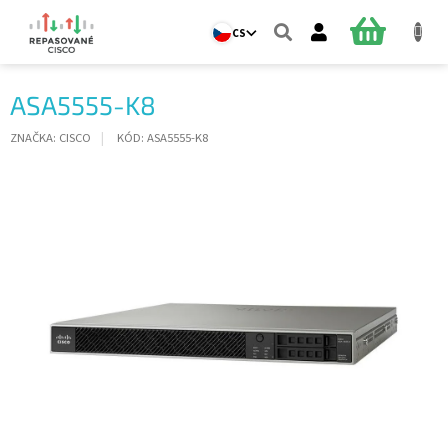
Přejít
na
NÁKUPNÍ
CS
obsah
KOŠÍK
ASA5555-K8
ZNAČKA:
CISCO
KÓD:
ASA5555-K8