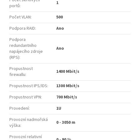
Počet sériových
1
portů
:
Počet VLAN
:
500
Podpora RAID
:
Ano
Podpora
redundantního
Ano
napájecího zdroje
(RPS)
:
Propustnost
1400 Mbit/s
firewallu
:
Propustnost IPS/IDS
:
1300 Mbit/s
Propustnost VPN
:
700 Mbit/s
Provedení
:
1U
Provozní nadmořská
0 - 3050 m
výška
:
Provozní relativní
0 - 90 %