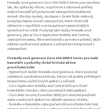
Firewally nové generace Cisco ASA 5500-X Series jsou navrženy
tak, aby splňovaly síťové, rozpočtové a výkonové potřeby
malých kanceláří při poskytování zabezpečení podnikové
úrovně. Všechny modely, dostupné v široké škále velikostí,
poskytují stejnou úroveň zabezpečení, která chrání sítě
některých z největších a na bezpečnost nejnáročnějších
společností na světě. Poskytují také služby firewallu nové
generace, jako je Cisco Application Visibility and Control,
zabezpečení webu, filtrování botnetů a prevence průniků, takže
můžete využívat nové aplikace a zařízení bez kompromisů v
zabezpečení.
Firewally nové generace Cisco ASA 5500-X Series pro malé
kanceláře a pobočky chrání kritická aktiva
prostřednictvím:
- Výjimečných služeb firewallu nové generace, které poskytují
viditelnost a podrobnou kontrolu, kterou váš podnik potřebuje k
bezpečnému využití nových aplikací a zařízení;
- Cisco Application Visibility and Control (AVC) pro řízení
konkrétního chování v rámci povolených mikroaplikací;
- Cisco Web Security Essentials (WSE) pro omezení používání
webu a webových aplikací na základě reputace stránky;
- Širokého a hlubokého zabezpečení sítě prostřednictvím řady