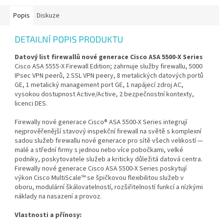
Popis
Diskuze
DETAILNÍ POPIS PRODUKTU
Datový list firewallů nové generace Cisco ASA 5500-X Series
Cisco ASA 5555-X Firewall Edition; zahrnuje služby firewallu, 5000
IPsec VPN peerů, 2 SSL VPN peery, 8 metalických datových portů
GE, 1 metalický management port GE, 1 napájecí zdroj AC,
vysokou dostupnost Active/Active, 2 bezpečnostní kontexty,
licenci DES.
Firewally nové generace Cisco® ASA 5500-X Series integrují
nejprověřenější stavový inspekční firewall na světě s komplexní
sadou služeb firewallu nové generace pro sítě všech velikostí —
malé a střední firmy s jednou nebo více pobočkami, velké
podniky, poskytovatele služeb a kriticky důležitá datová centra.
Firewally nové generace Cisco ASA 5500-X Series poskytují
výkon Cisco MultiScale™ se špičkovou flexibilitou služeb v
oboru, modulární škálovatelností, rozšiřitelností funkcí a nízkými
náklady na nasazení a provoz.
Vlastnosti a přínosy: