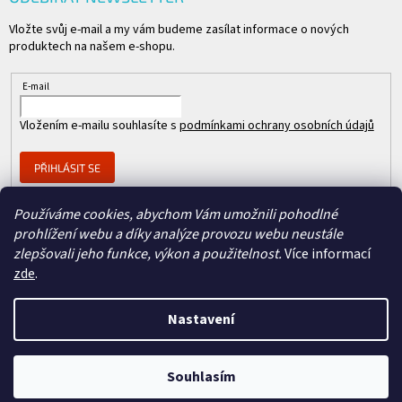
Vložte svůj e-mail a my vám budeme zasílat informace o nových
produktech na našem e-shopu.
E-mail
Vložením e-mailu souhlasíte s
podmínkami ochrany osobních údajů
PŘIHLÁSIT SE
Používáme cookies, abychom Vám umožnili pohodlné
prohlížení webu a díky analýze provozu webu neustále
Člen skupiny
zlepšovali jeho funkce, výkon a použitelnost.
Více informací
zde
.
Nastavení
Copyright 2026
REPASOVANÉ CISCO
. Všechna práva vyhrazena.
Vytvořil Shoptet
&
Souhlasím