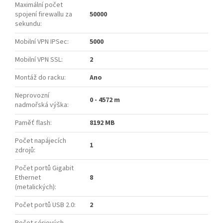
Maximální počet
spojení firewallu za
50000
sekundu
:
Mobilní VPN IPSec
:
5000
Mobilní VPN SSL
:
2
Montáž do racku
:
Ano
Neprovozní
0 - 4572 m
nadmořská výška
:
Paměť flash
:
8192 MB
Počet napájecích
1
zdrojů
:
Počet portů Gigabit
Ethernet
8
(metalických)
:
Počet portů USB 2.0
:
2