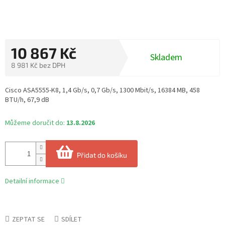
10 867 Kč
Skladem
8 981 Kč bez DPH
Měrná
cena:
Cisco ASA5555-K8, 1,4 Gb/s, 0,7 Gb/s, 1300 Mbit/s, 16384 MB, 458
BTU/h, 67,9 dB
Můžeme doručit do:
13.8.2026
Přidat do košíku
Detailní informace
ZEPTAT SE
SDÍLET