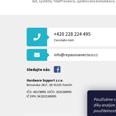
dat, systémy TelePresence, sjednocená komunikace, 
Z
Á
P
+420 228 224 495
A
T
Zavolejte nám
Í
info@repasovanecisco.cz
Sledujte nás:
Hardware Support s.r.o.
Brnianska 2417, SK-91105 Trenčín
IČO: 46178899, DIČO: 2023268995
IČ DPH: SK2023268995
Používáme c
díky analýze
použitelnost