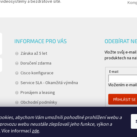
videosystémy a bezdrátové sítě.
Kompa
INFORMACE PRO VÁS
ODEBÍRAT N
Vložte svůj e-mai
Záruka až 5 let
produktech na na
Doručení zdarma
E-mail
Cisco konfigurace
Service SLA - Okamžitá výměna
Vložením e-mail
Pronájem a leasing
PŘIHLÁSIT SE
Obchodní podmínky
Podmínky ochrany osobních údajů
ookies, abychom Vám umožnili pohodlné prohlížení webu a
Kontakt
 provozu webu neustále zlepšovali jeho funkce, výkon a
.
Více informací
zde
.