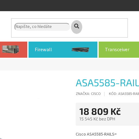
Firewall
Transceiver
ASA5585-RAI
ZNAČKA:
CISCO
KÓD:
ASA5585-RAI
18 809 Kč
15 545 Kč bez DPH
Měrná
cena:
Cisco ASA5585-RAILS=