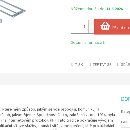
Můžeme doručit do:
13.8.2026
Přidat do
Detailní informace
TISK
ZEPTAT SE
SDÍL
DO
í, které mění způsob, jakým se lidé propojují, komunikují a
Kate
způsob, jakým žijeme. Společnost Cisco, založená v roce 1984, byla
h na internetovém protokolu (IP). Tato tradice pokračuje vývojem
EAN
:
plikační síťové služby, domácí sítě, zabezpečení, sítě pro ukládání