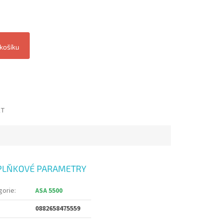
 košíku
ET
PLŇKOVÉ PARAMETRY
gorie
:
ASA 5500
0882658475559