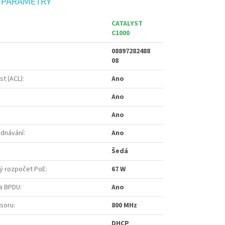
 PARAMETRY
CATALYST
C1000
08897282488
08
st (ACL)
:
Ano
Ano
Ano
ednávání
:
Ano
Šedá
ý rozpočet PoE
:
67 W
na BPDU
:
Ano
soru
:
800 MHz
DHCP