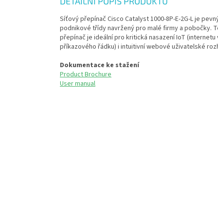
DETAILNÍ POPIS PRODUKTU
Síťový přepínač Cisco Catalyst 1000-8P-E-2G-L je pevn
podnikové třídy navržený pro malé firmy a pobočky. T
přepínač je ideální pro kritická nasazení IoT (internetu 
příkazového řádku) i intuitivní webové uživatelské rozh
Dokumentace ke stažení
Product Brochure
User manual