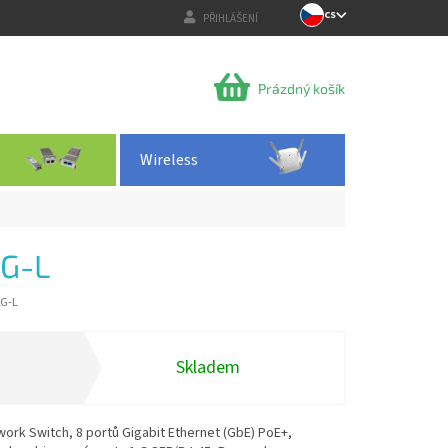
CS
PŘIHLÁŠENÍ
NÁKUPNÍ
Prázdný košík
KOŠÍK
Wireless
G-L
2G-L
Skladem
work Switch, 8 portů Gigabit Ethernet (GbE) PoE+,