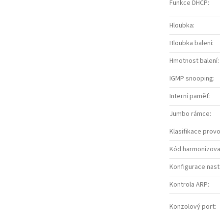
Funkce DHCP
:
Hloubka
:
Hloubka balení
:
Hmotnost balení
:
IGMP snooping
:
Interní paměť
:
Jumbo rámce
:
Klasifikace prov
Kód harmonizova
Konfigurace nasta
Kontrola ARP
:
Konzolový port
: