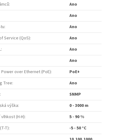
rámců
:
Ano
Ano
stu
:
Ano
of Service (QoS)
:
Ano
L
:
Ano
Ano
 Power over Ethernet (PoE)
:
PoE+
ng Tree
:
Ano
:
SNMP
ská výška
:
0 - 3000 m
 vlhkost (H-H)
:
5 - 90 %
(T-T)
:
-5 - 50 °C
10,100,1000