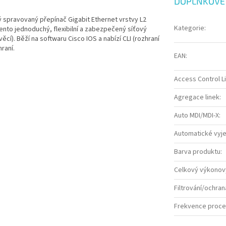
DOPLŇKOVÉ
ý spravovaný přepínač Gigabit Ethernet vrstvy L2
Kategorie
:
ento jednoduchý, flexibilní a zabezpečený síťový
věcí). Běží na softwaru Cisco IOS a nabízí CLI (rozhraní
raní.
EAN
:
Access Control Li
Agregace linek
:
Auto MDI/MDI-X
:
Automatické vyj
Barva produktu
:
Celkový výkonov
Filtrování/ochra
Frekvence proce