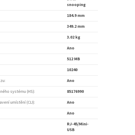
snooping
184.9 mm
349.2 mm
3.02 kg
Ano
512 MB
10240
ozu
:
Ano
ného systému (HS)
:
85176990
vení umístění (CLI)
:
Ano
Ano
RJ-45/Mini-
USB