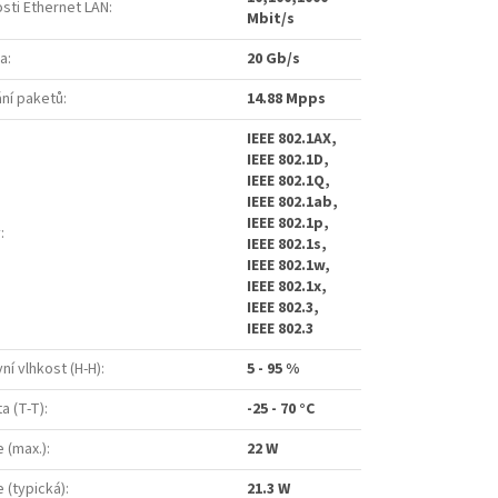
sti Ethernet LAN
:
Mbit/s
ta
:
20 Gb/s
ní paketů
:
14.88 Mpps
IEEE 802.1AX,
IEEE 802.1D,
IEEE 802.1Q,
IEEE 802.1ab,
IEEE 802.1p,
y
:
IEEE 802.1s,
IEEE 802.1w,
IEEE 802.1x,
IEEE 802.3,
IEEE 802.3
ní vlhkost (H-H)
:
5 - 95 %
a (T-T)
:
-25 - 70 °C
 (max.)
:
22 W
 (typická)
:
21.3 W