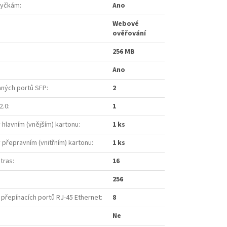
myčkám
:
Ano
Webové
ověřování
256 MB
Ano
ných portů SFP
:
2
2.0
:
1
 hlavním (vnějším) kartonu
:
1 ks
 přepravním (vnitřním) kartonu
:
1 ks
 tras
:
16
256
 přepínacích portů RJ-45 Ethernet
:
8
Ne