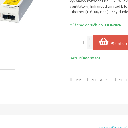
Výkonový rozpočet PoE 670 W, dv
ventilátoru, Enhanced Limited Life
Ethernet (10/100/1000), Plný duple
Můžeme doručit do:
14.8.2026
Přidat do
Detailní informace
TISK
ZEPTAT SE
SDÍL