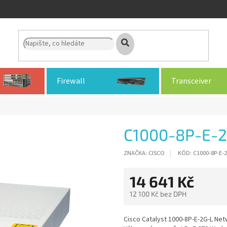
Firewall
Transceiver
C1000-8P-E-2
ZNAČKA:
CISCO
KÓD:
C1000-8P-E-
14 641 Kč
12 100 Kč bez DPH
Měrná
cena:
Cisco Catalyst 1000-8P-E-2G-L Net