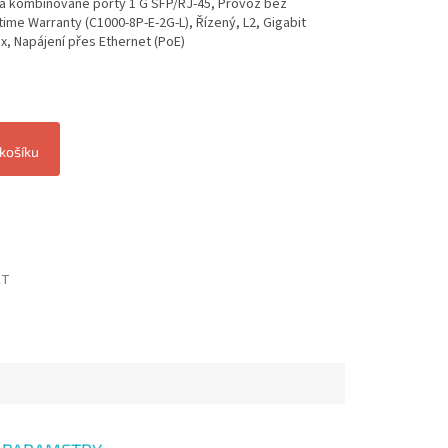
a kombinované porty 1 G SFP/RJ-45, Provoz bez
time Warranty (C1000-8P-E-2G-L), Řízený, L2, Gigabit
x, Napájení přes Ethernet (PoE)
 košíku
ET