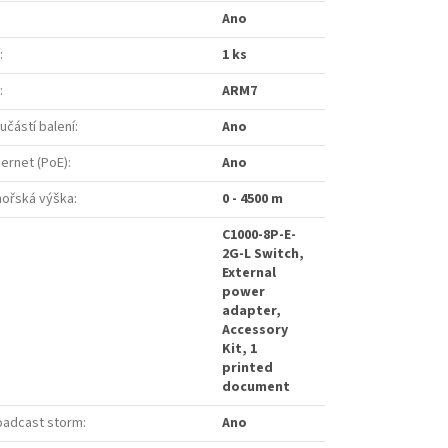
Ano
:
1 ks
:
ARM7
učástí balení
:
Ano
hernet (PoE)
:
Ano
ořská výška
:
0 - 4500 m
C1000-8P-E-
2G-L Switch,
External
power
adapter,
Accessory
Kit, 1
printed
document
oadcast storm
:
Ano