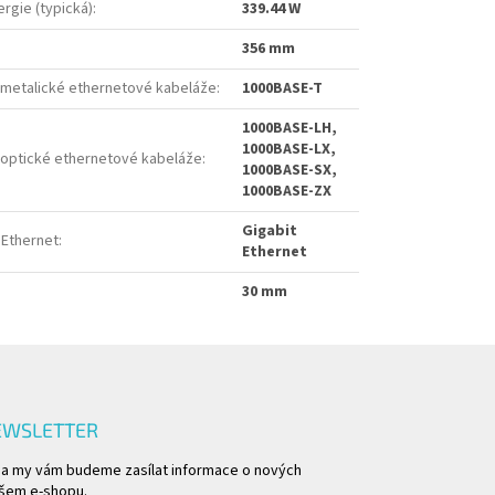
rgie (typická)
:
339.44 W
356 mm
 metalické ethernetové kabeláže
:
1000BASE-T
1000BASE‑LH,
1000BASE‑LX,
 optické ethernetové kabeláže
:
1000BASE‑SX,
1000BASE‑ZX
Gigabit
 Ethernet
:
Ethernet
30 mm
EWSLETTER
l a my vám budeme zasílat informace o nových
šem e-shopu.