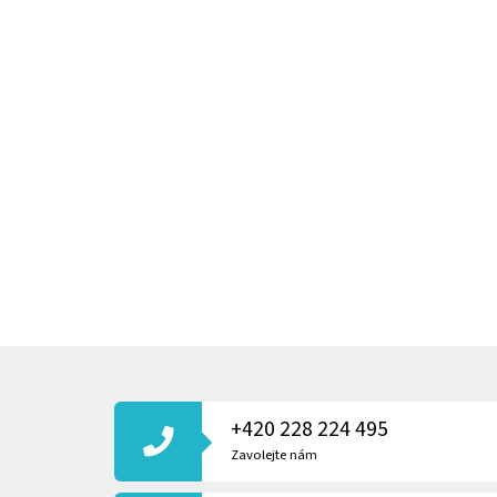
Z
Á
P
+420 228 224 495
A
T
Zavolejte nám
Í