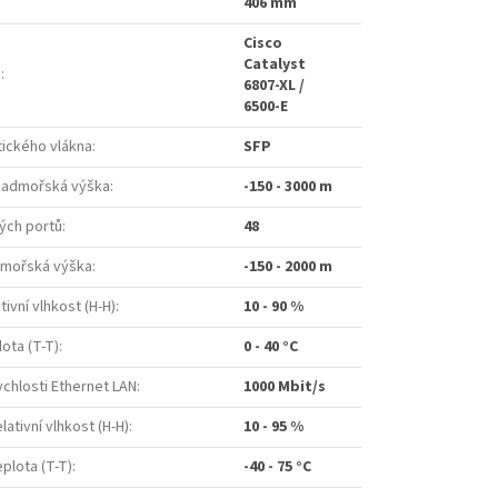
406 mm
Cisco
Catalyst
a
:
6807-XL /
6500-E
ického vlákna
:
SFP
nadmořská výška
:
-150 - 3000 m
ých portů
:
48
dmořská výška
:
-150 - 2000 m
tivní vlhkost (H-H)
:
10 - 90 %
ota (T-T)
:
0 - 40 °C
chlosti Ethernet LAN
:
1000 Mbit/s
lativní vlhkost (H-H)
:
10 - 95 %
plota (T-T)
:
-40 - 75 °C