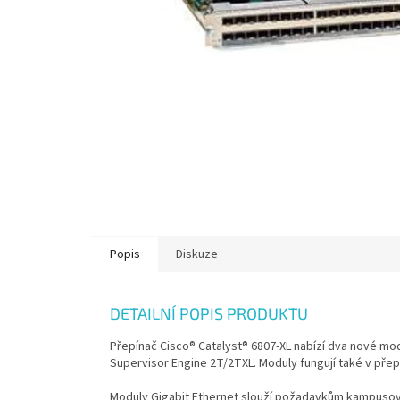
Popis
Diskuze
DETAILNÍ POPIS PRODUKTU
Přepínač Cisco® Catalyst® 6807-XL nabízí dva nové mod
Supervisor Engine 2T/2TXL. Moduly fungují také v přep
Moduly Gigabit Ethernet slouží požadavkům kampusový