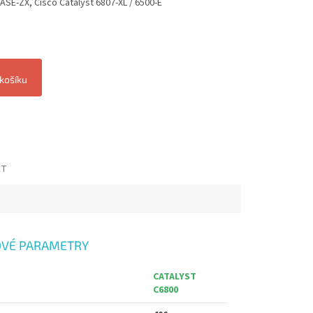
SE‑ZX, Cisco Catalyst 6807-XL / 6500-E
 košíku
ET
VÉ PARAMETRY
CATALYST
C6800