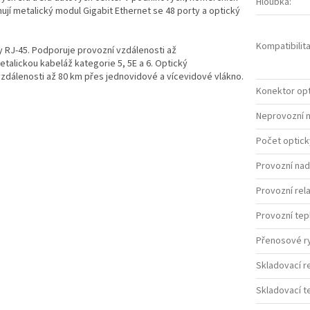
Hloubka
:
ují metalický modul Gigabit Ethernet se 48 porty a optický
Kompatibilit
 RJ-45. Podporuje provozní vzdálenosti až
alickou kabeláž kategorie 5, 5E a 6. Optický
zdálenosti až 80 km přes jednovidové a vícevidové vlákno.
Konektor opt
Neprovozní 
Počet optick
Provozní na
Provozní rela
Provozní tepl
Přenosové ry
Skladovací re
Skladovací te