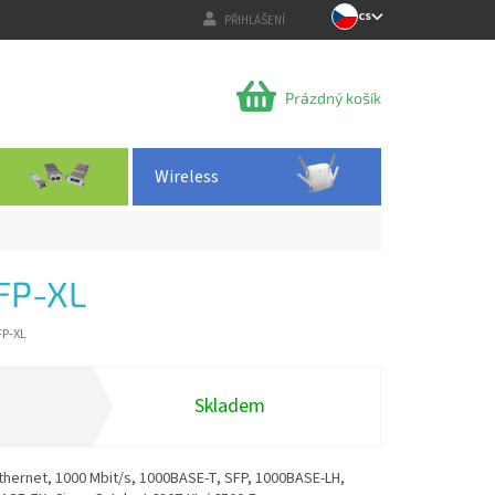
CS
PŘIHLÁŠENÍ
NÁKUPNÍ
Prázdný košík
KOŠÍK
Wireless
FP-XL
FP-XL
Skladem
thernet, 1000 Mbit/s, 1000BASE-T, SFP, 1000BASE‑LH,