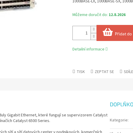
1000BASE‑LX, 1000BASE‑SX, 1000BA
Můžeme doručit do:
12.8.2026
Přidat do
Detailní informace
TISK
ZEPTAT SE
SDÍL
DOPLŇKO
uly Gigabit Ethernet, které fungují se supervizorem Catalyst
Kategorie
:
ínačích Catalyst 6500 Series.
ch sítí a sítí datových center v podnikových, komerčních