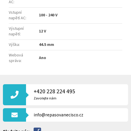
AC
:
Vstupní
100 - 240 V
napětí AC
:
Výstupní
12 V
napětí
:
Výška
:
44.5 mm
Webová
Ano
správa
:
Z
Á
P
+420 228 224 495
A
Zavolejte nám
T
Í
info@repasovanecisco.cz