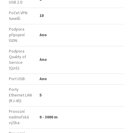
USB 2.0
:
Počet VPN
10
tunelů
:
Podpora
připojení
Ano
ISDN
:
Podpora
Quality of
Ano
Service
(QoS)
:
Port USB
:
Ano
Porty
Ethernet LAN
5
(RJ-45)
:
Provozní
nadmořská
0 - 3000 m
výška
: