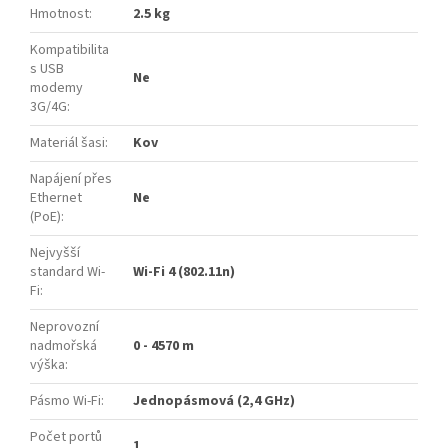
Hmotnost
:
2.5 kg
Kompatibilita
s USB
Ne
modemy
3G/4G
:
Materiál šasi
:
Kov
Napájení přes
Ethernet
Ne
(PoE)
:
Nejvyšší
standard Wi-
Wi-Fi 4 (802.11n)
Fi
:
Neprovozní
nadmořská
0 - 4570 m
výška
:
Pásmo Wi-Fi
:
Jednopásmová (2,4 GHz)
Počet portů
1