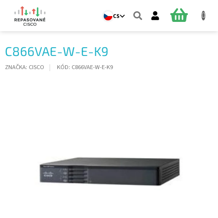
Přejít
na
NÁKUPNÍ
CS
obsah
KOŠÍK
C866VAE-W-E-K9
ZNAČKA:
CISCO
KÓD:
C866VAE-W-E-K9