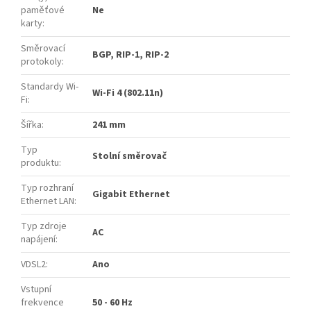
paměťové
Ne
karty
:
Směrovací
BGP, RIP-1, RIP-2
protokoly
:
Standardy Wi-
Wi-Fi 4 (802.11n)
Fi
:
Šířka
:
241 mm
Typ
Stolní směrovač
produktu
:
Typ rozhraní
Gigabit Ethernet
Ethernet LAN
:
Typ zdroje
AC
napájení
:
VDSL2
:
Ano
Vstupní
frekvence
50 - 60 Hz