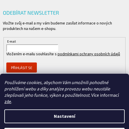
ODEBÍRAT NEWSLETTER
Vložte svůj e-mail a my vám budeme zasílat informace o nových
produktech na našem e-shopu.
E-mail
Vložením e-mailu souhlasíte s
podmínkami ochrany osobních údajů
PŘIHLÁSIT SE
Používáme cookies, abychom Vám umožnili pohodlné
prohlížení webu a díky analýze provozu webu neustále
Člen skupiny
zlepšovali jeho funkce, výkon a použitelnost.
Více informací
zde
.
Nastavení
Copyright 2026
REPASOVANÉ CISCO
. Všechna práva vyhrazena.