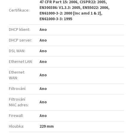
47 CFR Part 15: 2006, CISPR22: 2005,
EN300386: V1.3.3: 2005, EN55022: 2006,
Certifikace
:
EN61000-3-2: 2000 [Inc amd 1 & 2],
EN61000-3-3: 1995
DHCP klient
:
Ano
DHCP server
:
Ano
DSL WAN
:
Ano
Ethernet LAN
:
Ano
Ethernet
Ano
WAN
:
Filtrování
:
Ano
Filtrování
Ano
MAC adres
:
Firewall
:
Ano
Hloubka
:
229 mm