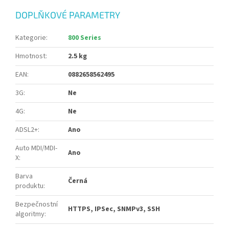
DOPLŇKOVÉ PARAMETRY
Kategorie
:
800 Series
Hmotnost
:
2.5 kg
EAN
:
0882658562495
3G
:
Ne
4G
:
Ne
ADSL2+
:
Ano
Auto MDI/MDI-
Ano
X
:
Barva
Černá
produktu
:
Bezpečnostní
HTTPS, IPSec, SNMPv3, SSH
algoritmy
: