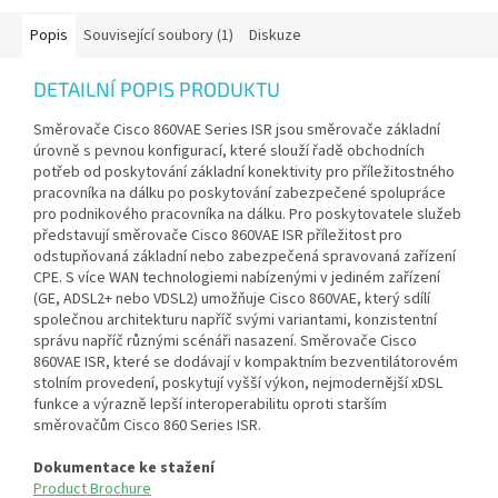
Popis
Související soubory (1)
Diskuze
DETAILNÍ POPIS PRODUKTU
Směrovače Cisco 860VAE Series ISR jsou směrovače základní
úrovně s pevnou konfigurací, které slouží řadě obchodních
potřeb od poskytování základní konektivity pro příležitostného
pracovníka na dálku po poskytování zabezpečené spolupráce
pro podnikového pracovníka na dálku. Pro poskytovatele služeb
představují směrovače Cisco 860VAE ISR příležitost pro
odstupňovaná základní nebo zabezpečená spravovaná zařízení
CPE. S více WAN technologiemi nabízenými v jediném zařízení
(GE, ADSL2+ nebo VDSL2) umožňuje Cisco 860VAE, který sdílí
společnou architekturu napříč svými variantami, konzistentní
správu napříč různými scénáři nasazení. Směrovače Cisco
860VAE ISR, které se dodávají v kompaktním bezventilátorovém
stolním provedení, poskytují vyšší výkon, nejmodernější xDSL
funkce a výrazně lepší interoperabilitu oproti starším
směrovačům Cisco 860 Series ISR.
Dokumentace ke stažení
Product Brochure