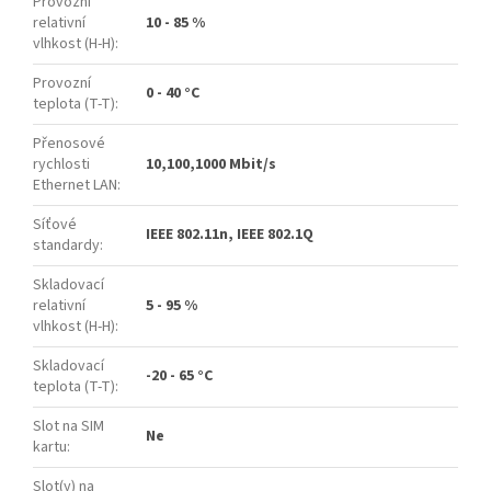
Provozní
relativní
10 - 85 %
vlhkost (H-H)
:
Provozní
0 - 40 °C
teplota (T-T)
:
Přenosové
rychlosti
10,100,1000 Mbit/s
Ethernet LAN
:
Síťové
IEEE 802.11n, IEEE 802.1Q
standardy
:
Skladovací
relativní
5 - 95 %
vlhkost (H-H)
:
Skladovací
-20 - 65 °C
teplota (T-T)
:
Slot na SIM
Ne
kartu
:
Slot(y) na