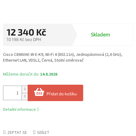
12 340 Kč
Skladem
10 198 Kč bez DPH
Měrná
cena:
Cisco C866VAE-W-E-K9, Wi-Fi 4 (802.11n), Jednopásmová (2,4 GHz),
Ethernet LAN, VDSL2, Černá, Stolní směrovač
Můžeme doručit do:
14.8.2026
Přidat do košíku
Detailní informace
ZEPTAT SE
SDÍLET