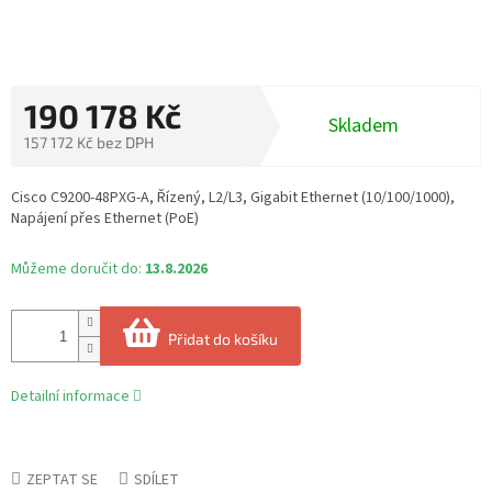
190 178 Kč
Skladem
157 172 Kč bez DPH
Měrná
cena:
Cisco C9200-48PXG-A, Řízený, L2/L3, Gigabit Ethernet (10/100/1000),
Napájení přes Ethernet (PoE)
Můžeme doručit do:
13.8.2026
Přidat do košíku
Detailní informace
ZEPTAT SE
SDÍLET