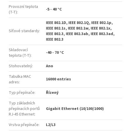
Provozní teplota
-5 - 40 °C
(T-T)
:
IEEE 802.1D, IEEE 802.1Q, IEEE 802.1p,
IEEE 802.1s, IEEE 802.1w, IEEE 802.1x,
Síťové standardy
:
IEEE 802.3, IEEE 802.3ab, IEEE 802.3ad,
IEEE 802.3
Skladovací
-40 - 70 °C
teplota (T-T)
:
Stohovatelný
:
Ano
Tabulka MAC
16000 entries
adres
:
Typ přepínače
:
Řízený
Typ základních
přepínacích portů
Gigabit Ethernet (10/100/1000)
RJ-45 Ethernet
:
Vrstva přepínače
:
L2/L3