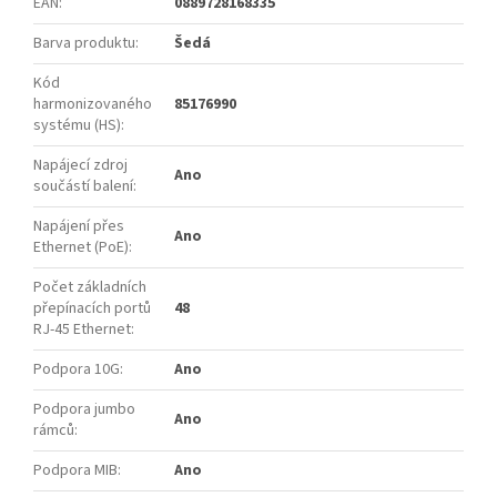
EAN
:
0889728168335
Barva produktu
:
Šedá
Kód
harmonizovaného
85176990
systému (HS)
:
Napájecí zdroj
Ano
součástí balení
:
Napájení přes
Ano
Ethernet (PoE)
:
Počet základních
přepínacích portů
48
RJ-45 Ethernet
:
Podpora 10G
:
Ano
Podpora jumbo
Ano
rámců
:
Podpora MIB
:
Ano