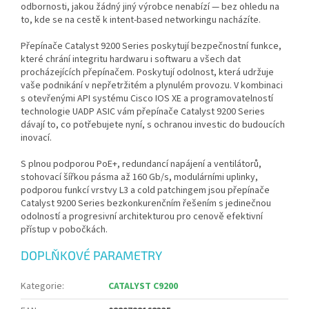
odbornosti, jakou žádný jiný výrobce nenabízí — bez ohledu na
to, kde se na cestě k intent-based networkingu nacházíte.
Přepínače Catalyst 9200 Series poskytují bezpečnostní funkce,
které chrání integritu hardwaru i softwaru a všech dat
procházejících přepínačem. Poskytují odolnost, která udržuje
vaše podnikání v nepřetržitém a plynulém provozu. V kombinaci
s otevřenými API systému Cisco IOS XE a programovatelností
technologie UADP ASIC vám přepínače Catalyst 9200 Series
dávají to, co potřebujete nyní, s ochranou investic do budoucích
inovací.
S plnou podporou PoE+, redundancí napájení a ventilátorů,
stohovací šířkou pásma až 160 Gb/s, modulárními uplinky,
podporou funkcí vrstvy L3 a cold patchingem jsou přepínače
Catalyst 9200 Series bezkonkurenčním řešením s jedinečnou
odolností a progresivní architekturou pro cenově efektivní
přístup v pobočkách.
DOPLŇKOVÉ PARAMETRY
Kategorie
:
CATALYST C9200