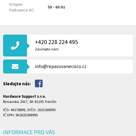
Vstupní
50 - 60 Hz
frekvence AC
:
Z
Á
P
+420 228 224 495
A
Zavolejte nám
T
Í
info@repasovanecisco.cz
Sledujte nás:
Hardware Support s.r.o.
Brnianska 2417, SK-91105 Trenčín
IČO: 46178899, DIČO: 2023268995
IČ DPH: SK2023268995
INFORMACE PRO VÁS