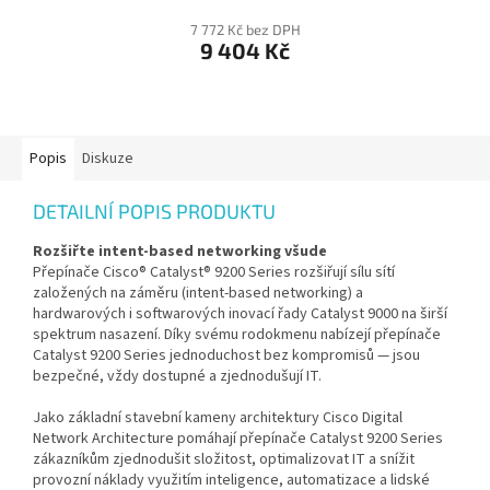
7 772 Kč bez DPH
9 404 Kč
Popis
Diskuze
DETAILNÍ POPIS PRODUKTU
Rozšiřte intent-based networking všude
Přepínače Cisco® Catalyst® 9200 Series rozšiřují sílu sítí
založených na záměru (intent-based networking) a
hardwarových i softwarových inovací řady Catalyst 9000 na širší
spektrum nasazení. Díky svému rodokmenu nabízejí přepínače
Catalyst 9200 Series jednoduchost bez kompromisů — jsou
bezpečné, vždy dostupné a zjednodušují IT.
Jako základní stavební kameny architektury Cisco Digital
Network Architecture pomáhají přepínače Catalyst 9200 Series
zákazníkům zjednodušit složitost, optimalizovat IT a snížit
provozní náklady využitím inteligence, automatizace a lidské