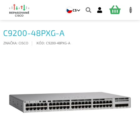
Přejít
na
NÁKUPNÍ
CS
obsah
KOŠÍK
C9200-48PXG-A
ZNAČKA:
CISCO
KÓD:
C9200-48PXG-A