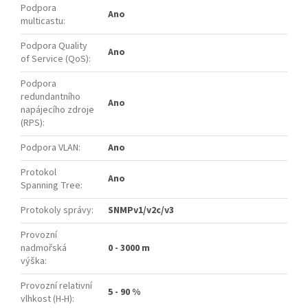
Podpora
Ano
multicastu
:
Podpora Quality
Ano
of Service (QoS)
:
Podpora
redundantního
Ano
napájecího zdroje
(RPS)
:
Podpora VLAN
:
Ano
Protokol
Ano
Spanning Tree
:
Protokoly správy
:
SNMPv1/v2c/v3
Provozní
nadmořská
0 - 3000 m
výška
:
Provozní relativní
5 - 90 %
vlhkost (H-H)
: