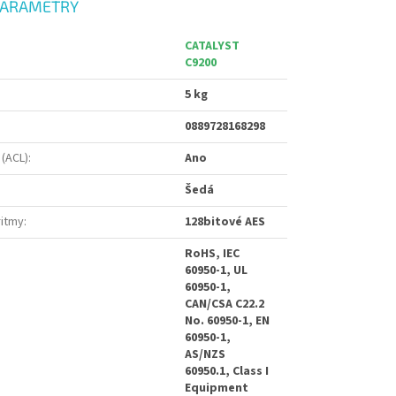
PARAMETRY
CATALYST
C9200
5 kg
0889728168298
 (ACL)
:
Ano
Šedá
ritmy
:
128bitové AES
RoHS, IEC
60950-1, UL
60950-1,
CAN/CSA C22.2
No. 60950-1, EN
60950-1,
AS/NZS
60950.1, Class I
Equipment