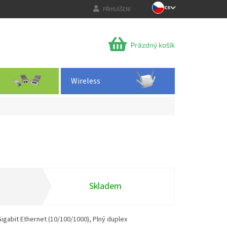
CS
PŘIHLÁŠENÍ
NÁKUPNÍ
Prázdný košík
KOŠÍK
Wireless
Skladem
Gigabit Ethernet (10/100/1000), Plný duplex