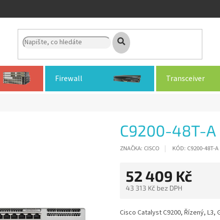
Firewall
Transceiver
C9200-48T-A
ZNAČKA:
CISCO
KÓD:
C9200-48T-A
52 409 Kč
43 313 Kč bez DPH
Měrná
cena:
Cisco Catalyst C9200, Řízený, L3, 