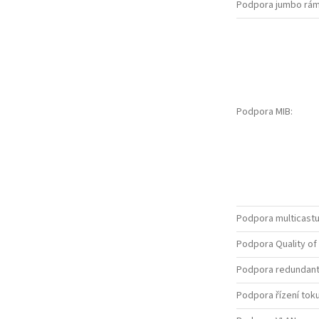
Podpora jumbo rá
Podpora MIB
:
Podpora multicast
Podpora Quality of
Podpora redundantn
Podpora řízení tok