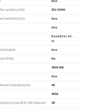
u
:
Ano
ho systému (HS)
:
85176990
ní umístění (CLI)
:
Ano
Ano
Konektor AC-
in
ástí balení
:
Ano
rnet (PoE)
:
Ne
4000 MB
Ano
thernet (metalických)
:
48
4096
řepínacích portů RJ-45 Ethernet
:
48