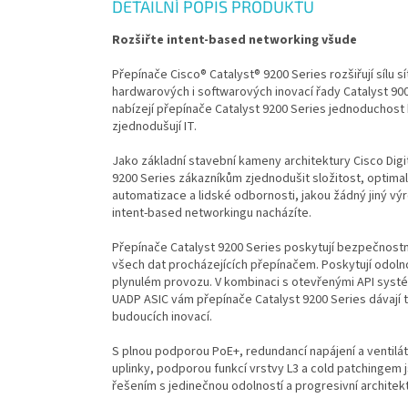
DETAILNÍ POPIS PRODUKTU
Rozšiřte intent-based networking všude
Přepínače Cisco® Catalyst® 9200 Series rozšiřují sílu 
hardwarových i softwarových inovací řady Catalyst 90
nabízejí přepínače Catalyst 9200 Series jednoducho
zjednodušují IT.
Jako základní stavební kameny architektury Cisco Digi
9200 Series zákazníkům zjednodušit složitost, optimali
automatizace a lidské odbornosti, jakou žádný jiný vý
intent-based networkingu nacházíte.
Přepínače Catalyst 9200 Series poskytují bezpečnostní
všech dat procházejících přepínačem. Poskytují odolno
plynulém provozu. V kombinaci s otevřenými API syst
UADP ASIC vám přepínače Catalyst 9200 Series dávají t
budoucích inovací.
S plnou podporou PoE+, redundancí napájení a ventilá
uplinky, podporou funkcí vrstvy L3 a cold patchingem
řešením s jedinečnou odolností a progresivní architek