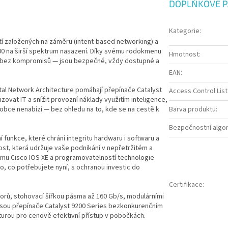
DOPLŇKOVÉ 
Kategorie
:
sítí založených na záměru (intent-based networking) a
00 na širší spektrum nasazení. Díky svému rodokmenu
Hmotnost
:
st bez kompromisů — jsou bezpečné, vždy dostupné a
EAN
:
tal Network Architecture pomáhají přepínače Catalyst
Access Control List
zovat IT a snížit provozní náklady využitím inteligence,
robce nenabízí — bez ohledu na to, kde se na cestě k
Barva produktu
:
Bezpečnostní algo
 funkce, které chrání integritu hardwaru i softwaru a
st, která udržuje vaše podnikání v nepřetržitém a
ému Cisco IOS XE a programovatelností technologie
o, co potřebujete nyní, s ochranou investic do
Certifikace
:
torů, stohovací šířkou pásma až 160 Gb/s, modulárními
 jsou přepínače Catalyst 9200 Series bezkonkurenčním
turou pro cenově efektivní přístup v pobočkách.