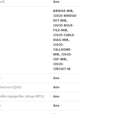
mců
:
Ano
BRIDGE-MIB,
CISCO-BRIDGE-
EXT-MIB,
CISCO-BULK-
FILE-MIB,
CISCO-CABLE-
DIAG-MIB,
CISCO-
CALLHOME-
MIB, CISCO-
CEF-MIB,
CISCO-
CIRCUIT-IN
u
:
Ano
 Service (QoS)
:
Ano
ího napájecího zdroje (RPS)
:
Ano
u
:
Ano