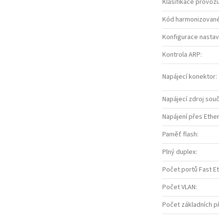
Klasifikace provoz
Kód harmonizované
Konfigurace nastave
Kontrola ARP
:
Napájecí konektor
:
Napájecí zdroj souč
Napájení přes Ethe
Paměť flash
:
Plný duplex
:
Počet portů Fast E
Počet VLAN
:
Počet základních p