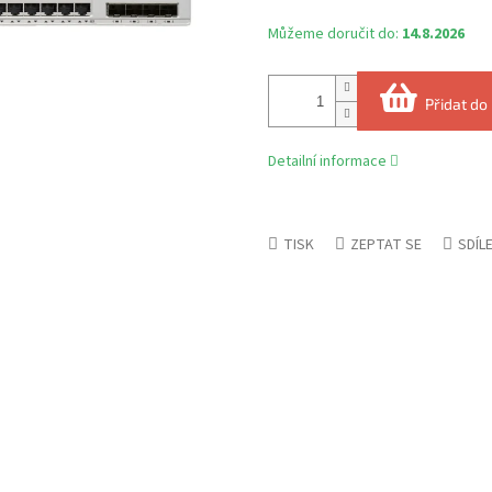
Můžeme doručit do:
14.8.2026
Přidat do
Detailní informace
TISK
ZEPTAT SE
SDÍL