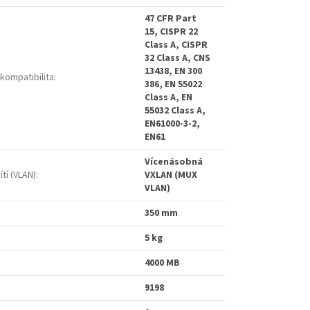
47 CFR Part
15, CISPR 22
Class A, CISPR
32 Class A, CNS
13438, EN 300
kompatibilita
:
386, EN 55022
Class A, EN
55032 Class A,
EN61000-3-2,
EN61
Vícenásobná
ítí (VLAN)
:
VXLAN (MUX
VLAN)
350 mm
5 kg
4000 MB
9198