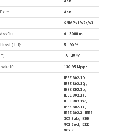
Ano
 Tree
:
Ano
SNMPv1/v2c/v3
á výška
:
0 - 3000 m
lhkost (H-H)
:
5 - 90 %
-T)
:
-5 - 45 °C
 paketů
:
130.95 Mpps
IEEE 802.1D,
IEEE 802.1Q,
IEEE 802.1p,
IEEE 802.1s,
IEEE 802.1w,
IEEE 802.1x,
IEEE 802.3, IEEE
802.3ab, IEEE
802.3ad, IEEE
802.3