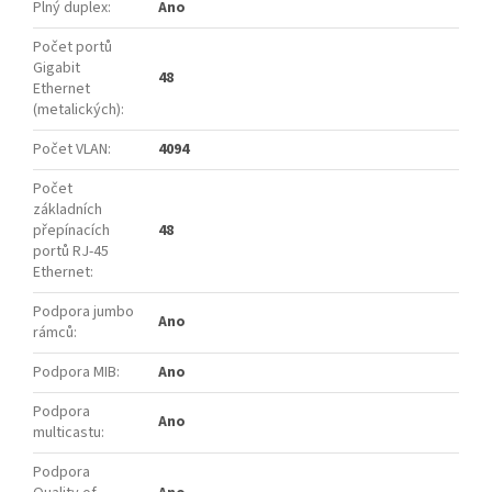
Plný duplex
:
Ano
Počet portů
Gigabit
48
Ethernet
(metalických)
:
Počet VLAN
:
4094
Počet
základních
přepínacích
48
portů RJ-45
Ethernet
:
Podpora jumbo
Ano
rámců
:
Podpora MIB
:
Ano
Podpora
Ano
multicastu
:
Podpora