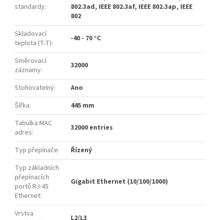
standardy
:
802.3ad, IEEE 802.3af, IEEE 802.3ap, IEEE
802
Skladovací
-40 - 70 °C
teplota (T-T)
:
Směrovací
32000
záznamy
:
Stohovatelný
:
Ano
Šířka
:
445 mm
Tabulka MAC
32000 entries
adres
:
Typ přepínače
:
Řízený
Typ základních
přepínacích
Gigabit Ethernet (10/100/1000)
portů RJ-45
Ethernet
:
Vrstva
L2/L3