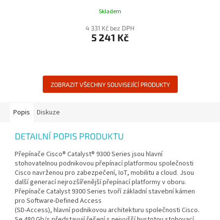
Skladem
4 331 Kč bez DPH
5 241 Kč
ZOBRAZIT VŠECHNY SOUVISEJÍCÍ PRODUKTY
Popis
Diskuze
DETAILNÍ POPIS PRODUKTU
Přepínače Cisco® Catalyst® 9300 Series jsou hlavní
stohovatelnou podnikovou přepínací platformou společnosti
Cisco navrženou pro zabezpečení, IoT, mobilitu a cloud. Jsou
další generací nejrozšířenější přepínací platformy v oboru.
Přepínače Catalyst 9300 Series tvoří základní stavební kámen
pro Software-Defined Access
(SD-Access), hlavní podnikovou architekturu společnosti Cisco.
Se 480 Gb/s představují řešení s nejvyšší hustotou stohovací