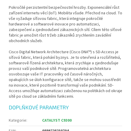
Pokročilé perzistentní bezpečnostní hrozby. Exponenciální růst
zařízení internetu věcí (IoT). Mobilita všude. Přechod na cloud. To
vše vyžaduje síťovou fabric, která integruje pokročilé
hardwarové a softwarové inovace pro automatizaci,
zabezpečení a zjednodušení zákaznických sítí. Cílem této síťové
fabric je umožnit růst tržeb zákazníků zrychlením zavádění
obchodních služeb.
Cisco Digital Network Architecture (Cisco DNA™) s SD-Access je
síťová fabric, která pohání byznys. Je to otevřená a rozšiřitelná,
softwarově řízená architektura, která zrychluje a zjednodušuje
provoz vaší podnikové sítě. Programovatelná architektura
osvobozuje vaše IT pracovníky od časově náročných,
opakujících se úloh konfigurace sítě, takže se mohou soustředit
na inovace, které pozitivně transformují vaše podnikání. SD-
Access umožňuje automatizaci založenou na politikách od okraje
sítě po cloud se základními funkcemi.
DOPLŇKOVÉ PARAMETRY
Kategorie
:
CATALYST C9300
EAN
:
0889728230704