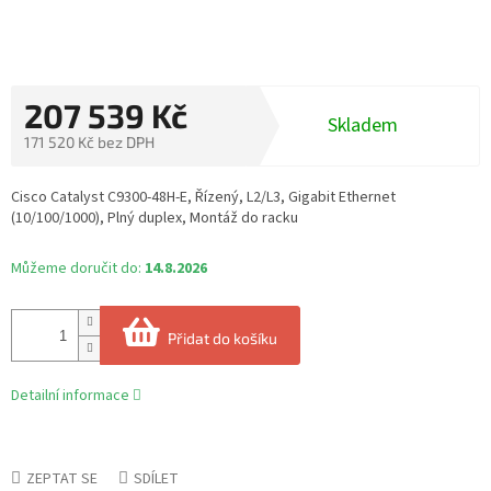
207 539 Kč
Skladem
171 520 Kč bez DPH
Měrná
cena:
Cisco Catalyst C9300-48H-E, Řízený, L2/L3, Gigabit Ethernet
(10/100/1000), Plný duplex, Montáž do racku
Můžeme doručit do:
14.8.2026
Přidat do košíku
Detailní informace
ZEPTAT SE
SDÍLET