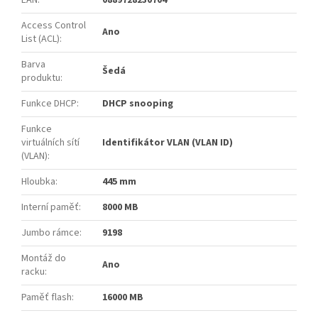
Access Control
Ano
List (ACL)
:
Barva
Šedá
produktu
:
Funkce DHCP
:
DHCP snooping
Funkce
virtuálních sítí
Identifikátor VLAN (VLAN ID)
(VLAN)
:
Hloubka
:
445 mm
Interní paměť
:
8000 MB
Jumbo rámce
:
9198
Montáž do
Ano
racku
:
Paměť flash
:
16000 MB