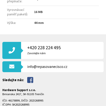
přepínače
:
Vyrovnávací
16 MB
paměť paketů
:
Výška
:
44 mm
Z
Á
P
+420 228 224 495
A
Zavolejte nám
T
Í
info@repasovanecisco.cz
Sledujte nás:
Hardware Support s.r.o.
Brnianska 2417, SK-91105 Trenčín
IČO: 46178899, DIČO: 2023268995
IČ DPH: SK2023268995