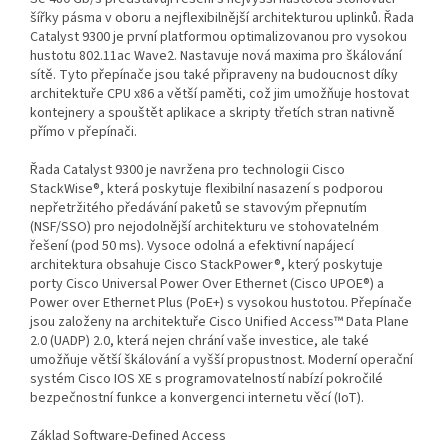
šířky pásma v oboru a nejflexibilnější architekturou uplinků. Řada
Catalyst 9300 je první platformou optimalizovanou pro vysokou
hustotu 802.11ac Wave2. Nastavuje nová maxima pro škálování
sítě. Tyto přepínače jsou také připraveny na budoucnost díky
architektuře CPU x86 a větší paměti, což jim umožňuje hostovat
kontejnery a spouštět aplikace a skripty třetích stran nativně
přímo v přepínači.
Řada Catalyst 9300 je navržena pro technologii Cisco
StackWise®, která poskytuje flexibilní nasazení s podporou
nepřetržitého předávání paketů se stavovým přepnutím
(NSF/SSO) pro nejodolnější architekturu ve stohovatelném
řešení (pod 50 ms). Vysoce odolná a efektivní napájecí
architektura obsahuje Cisco StackPower®, který poskytuje
porty Cisco Universal Power Over Ethernet (Cisco UPOE®) a
Power over Ethernet Plus (PoE+) s vysokou hustotou. Přepínače
jsou založeny na architektuře Cisco Unified Access™ Data Plane
2.0 (UADP) 2.0, která nejen chrání vaše investice, ale také
umožňuje větší škálování a vyšší propustnost. Moderní operační
systém Cisco IOS XE s programovatelností nabízí pokročilé
bezpečnostní funkce a konvergenci internetu věcí (IoT).
Základ Software-Defined Access