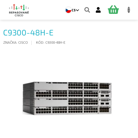
Přejít
na
NÁKUPNÍ
CS
obsah
KOŠÍK
C9300-48H-E
ZNAČKA:
CISCO
KÓD:
C9300-48H-E