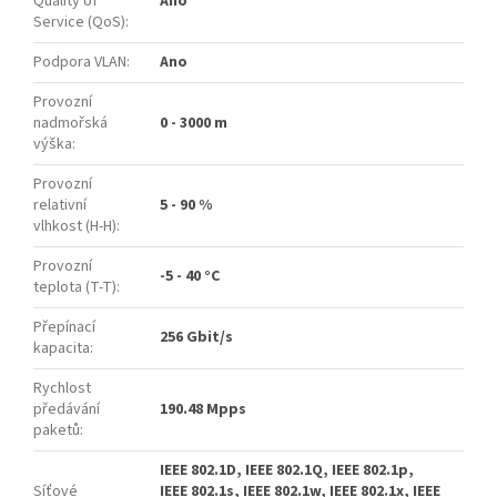
Quality of
Ano
Service (QoS)
:
Podpora VLAN
:
Ano
Provozní
nadmořská
0 - 3000 m
výška
:
Provozní
relativní
5 - 90 %
vlhkost (H-H)
:
Provozní
-5 - 40 °C
teplota (T-T)
:
Přepínací
256 Gbit/s
kapacita
:
Rychlost
předávání
190.48 Mpps
paketů
:
IEEE 802.1D, IEEE 802.1Q, IEEE 802.1p,
Síťové
IEEE 802.1s, IEEE 802.1w, IEEE 802.1x, IEEE