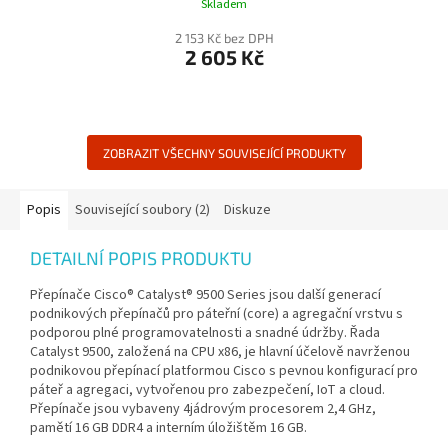
Skladem
2 153 Kč bez DPH
2 605 Kč
ZOBRAZIT VŠECHNY SOUVISEJÍCÍ PRODUKTY
Popis
Související soubory (2)
Diskuze
DETAILNÍ POPIS PRODUKTU
Přepínače Cisco® Catalyst® 9500 Series jsou další generací
podnikových přepínačů pro páteřní (core) a agregační vrstvu s
podporou plné programovatelnosti a snadné údržby. Řada
Catalyst 9500, založená na CPU x86, je hlavní účelově navrženou
podnikovou přepínací platformou Cisco s pevnou konfigurací pro
páteř a agregaci, vytvořenou pro zabezpečení, IoT a cloud.
Přepínače jsou vybaveny 4jádrovým procesorem 2,4 GHz,
pamětí 16 GB DDR4 a interním úložištěm 16 GB.