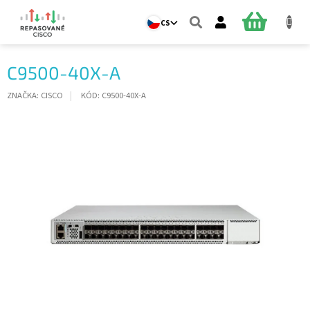
Přejít
na
NÁKUPNÍ
CS
obsah
KOŠÍK
C9500-40X-A
ZNAČKA:
CISCO
KÓD:
C9500-40X-A