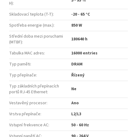
5 - 95 %
H)
:
Skladovací teplota (T-T)
:
-20 - 65 °C
Spotřeba energie (max.)
:
850 W
Střední doba mezi poruchami
180640 h
(MTBF)
:
Tabulka MAC adres
:
16000 entries
Typ paměti
:
DRAM
Typ přepínače
:
Řízený
Typ základních přepínacích
Ne
portů RJ-45 Ethernet
:
Vestavěný procesor
:
Ano
Vrstva přepínače
:
L2/L3
Vstupní frekvence AC
:
50 - 60 Hz
Vstupní napětí AC
:
90 - 264 V