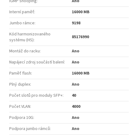
IGMP snooping
:
Ano
Interní paměť
:
16000 MB
Jumbo rámce
:
9198
Kód harmonizovaného
85176990
systému (HS)
:
Montáž do racku
:
Ano
Napájecí zdroj součástí balení
:
Ano
Paměť flash
:
16000 MB
Plný duplex
:
Ano
Počet slotů pro moduly SFP+
:
40
Počet VLAN
:
4000
Podpora 10G
:
Ano
Podpora jumbo rámců
:
Ano