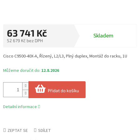
63 741 Kč
Skladem
52 679 Kč bez DPH
Měrná
cena:
Cisco C9500-40X-A, Řízený, L2/L3, Plný duplex, Montáž do racku, 1U
Můžeme doručit do:
12.8.2026
Přidat do košíku
Detailní informace
ZEPTAT SE
SDÍLET