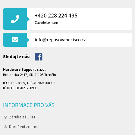
Z
Á
P
+420 228 224 495
A
Zavolejte nám
T
Í
info@repasovanecisco.cz
Sledujte nás:
Hardware Support s.r.o.
Brnianska 2417, SK-91105 Trenčín
IČO: 46178899, DIČO: 2023268995
IČ DPH: SK2023268995
INFORMACE PRO VÁS
Záruka až 5 let
Doručení zdarma