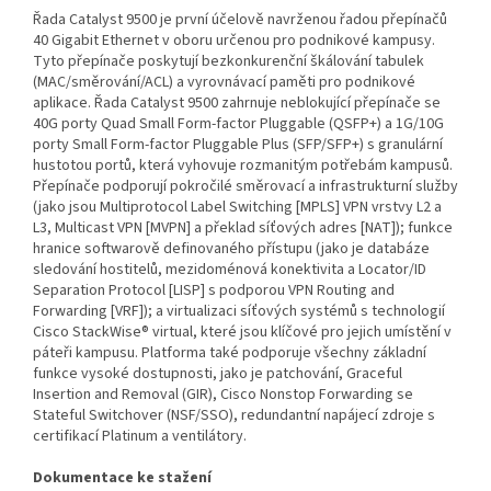
Řada Catalyst 9500 je první účelově navrženou řadou přepínačů
40 Gigabit Ethernet v oboru určenou pro podnikové kampusy.
Tyto přepínače poskytují bezkonkurenční škálování tabulek
(MAC/směrování/ACL) a vyrovnávací paměti pro podnikové
aplikace. Řada Catalyst 9500 zahrnuje neblokující přepínače se
40G porty Quad Small Form-factor Pluggable (QSFP+) a 1G/10G
porty Small Form-factor Pluggable Plus (SFP/SFP+) s granulární
hustotou portů, která vyhovuje rozmanitým potřebám kampusů.
Přepínače podporují pokročilé směrovací a infrastrukturní služby
(jako jsou Multiprotocol Label Switching [MPLS] VPN vrstvy L2 a
L3, Multicast VPN [MVPN] a překlad síťových adres [NAT]); funkce
hranice softwarově definovaného přístupu (jako je databáze
sledování hostitelů, mezidoménová konektivita a Locator/ID
Separation Protocol [LISP] s podporou VPN Routing and
Forwarding [VRF]); a virtualizaci síťových systémů s technologií
Cisco StackWise® virtual, které jsou klíčové pro jejich umístění v
páteři kampusu. Platforma také podporuje všechny základní
funkce vysoké dostupnosti, jako je patchování, Graceful
Insertion and Removal (GIR), Cisco Nonstop Forwarding se
Stateful Switchover (NSF/SSO), redundantní napájecí zdroje s
certifikací Platinum a ventilátory.
Dokumentace ke stažení