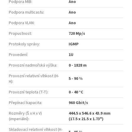
Podpora MIB
:
Ano
Podpora multicastu
:
Ano
Podpora VLAN
:
Ano
Propustnost
:
720 Mp/s
Protokoly správy
:
IGMP
Provedení
:
1U
Provozní nadmořská výška
:
0 - 1828 m
Provozní relativní vlhkost (H-
5 - 90 %
H)
:
Provozní teplota (T-T)
:
0 - 40 °C
Přepínací kapacita
:
960 Gbit/s
Rozměry (Š x H x V)
444.5 x 546.6 x 43.9 mm
(imperiální)
:
(17.5 x 21.5 x 1.73")
Skladovací relativní vlhkost (H-