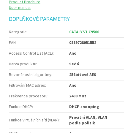
Product Brochure
User manual
DOPLŇKOVÉ PARAMETRY
Kategorie
:
CATALYST C9500
EAN
:
0889728051552
Access Control List (ACL)
:
Ano
Barva produktu
:
Šedá
Bezpečnostní algoritmy
:
256bitové AES
Filtrování MAC adres
:
Ano
Frekvence procesoru
:
2400 MHz
Funkce DHCP
:
DHCP snooping
Privátní VLAN, VLAN
Funkce virtuálních sítí (VLAN)
:
podle politik