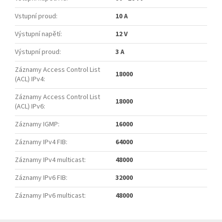
Vstupní proud
:
10 A
Výstupní napětí
:
12 V
Výstupní proud
:
3 A
Záznamy Access Control List
18000
(ACL) IPv4
:
Záznamy Access Control List
18000
(ACL) IPv6
:
Záznamy IGMP
:
16000
Záznamy IPv4 FIB
:
64000
Záznamy IPv4 multicast
:
48000
Záznamy IPv6 FIB
:
32000
Záznamy IPv6 multicast
:
48000