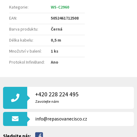
Kategorie
:
WS-C2960
EAN
:
5052461712508
Barva produktu
:
Černá
Délka kabelu
:
0,5 m
Množství v balení
:
1 ks
Protokol InfiniBand
:
Ano
Z
Á
P
+420 228 224 495
A
Zavolejte nám
T
Í
info@repasovanecisco.cz
Sledujte nás: