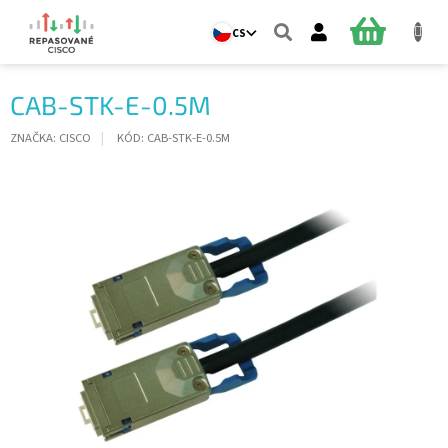
Přejít
na
NÁKUPNÍ
CS
obsah
KOŠÍK
CAB-STK-E-0.5M
ZNAČKA:
CISCO
KÓD:
CAB-STK-E-0.5M