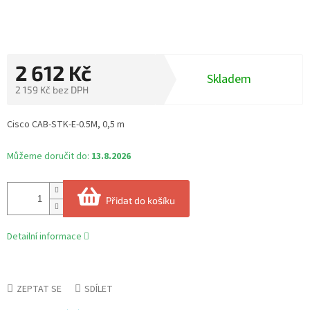
2 612 Kč
Skladem
2 159 Kč bez DPH
Měrná
cena:
Cisco CAB-STK-E-0.5M, 0,5 m
Můžeme doručit do:
13.8.2026
Přidat do košíku
Detailní informace
ZEPTAT SE
SDÍLET