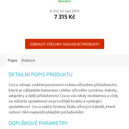
Skladem
6 045 Kč bez DPH
7 315 Kč
ZOBRAZIT VŠECHNY SOUVISEJÍCÍ PRODUKTY
Popis
Diskuze
DETAILNÍ POPIS PRODUKTU
Cisco věnuje zvláštní pozornost svému síťovému příslušenství,
které je základním kamenem celého síťového systému. Kabely,
adaptéry a další příslušenství Cisco vás nikdy nezklamou a vždy
se můžete spolehnout na prvotřídní kvalitu a vynikající
spolehlivost. Cisco nabízí širokou škálu síťových kabelů, které
vyhoví i těm nejneobvyklejším požadavkům.
DOPLŇKOVÉ PARAMETRY