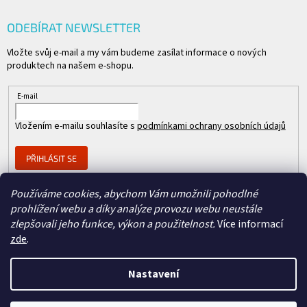
ODEBÍRAT NEWSLETTER
Vložte svůj e-mail a my vám budeme zasílat informace o nových
produktech na našem e-shopu.
E-mail
Vložením e-mailu souhlasíte s
podmínkami ochrany osobních údajů
PŘIHLÁSIT SE
Používáme cookies, abychom Vám umožnili pohodlné
prohlížení webu a díky analýze provozu webu neustále
Člen skupiny
zlepšovali jeho funkce, výkon a použitelnost.
Více informací
zde
.
Nastavení
Copyright 2026
REPASOVANÉ CISCO
. Všechna práva vyhrazena.