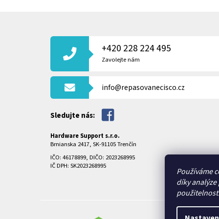
Z
Á
P
+420 228 224 495
A
T
Zavolejte nám
Í
info@repasovanecisco.cz
Sledujte nás:
Hardware Support s.r.o.
Brnianska 2417, SK-91105 Trenčín
IČO: 46178899, DIČO: 2023268995
IČ DPH: SK2023268995
Používáme c
díky analýze
použitelnost
Nastaven