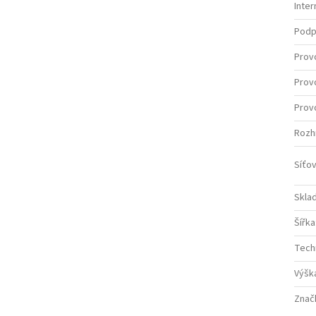
Inter
Podp
Prov
Provo
Provo
Rozh
Síťo
Sklad
Šířka
Tech
Výšk
Znač