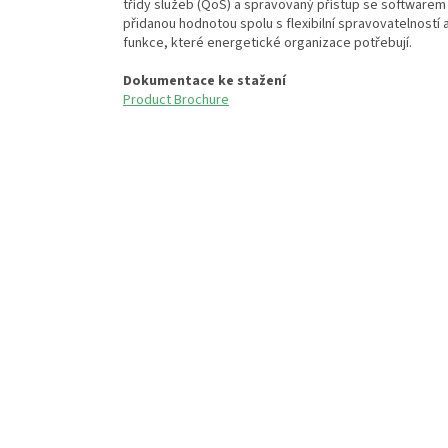
třídy služeb (QoS) a spravovaný přístup se softwarem C
přidanou hodnotou spolu s flexibilní spravovatelností a
funkce, které energetické organizace potřebují.
Dokumentace ke stažení
Product Brochure