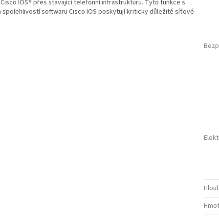
isco IOS® přes stávající telefonní infrastrukturu. Tyto funkce s
 spolehlivostí softwaru Cisco IOS poskytují kriticky důležité síťové
Bezp
Elek
Hlou
Hmot