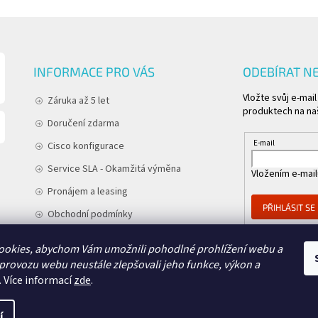
INFORMACE PRO VÁS
ODEBÍRAT N
Vložte svůj e-mai
Záruka až 5 let
produktech na na
Doručení zdarma
E-mail
Cisco konfigurace
Service SLA - Okamžitá výměna
Vložením e-mail
Pronájem a leasing
PŘIHLÁSIT SE
Obchodní podmínky
Podmínky ochrany osobních údajů
ookies, abychom Vám umožnili pohodlné prohlížení webu a
Kontakt
 provozu webu neustále zlepšovali jeho funkce, výkon a
.
Více informací
zde
.
í