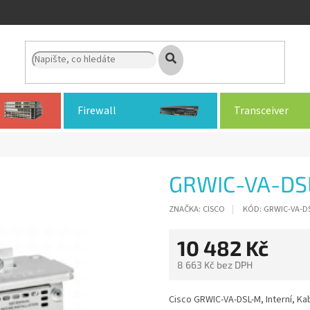
Firewall
Transceiver
GRWIC-VA-DS
ZNAČKA:
CISCO
KÓD:
GRWIC-VA-D
10 482 Kč
8 663 Kč bez DPH
Měrná
cena:
Cisco GRWIC-VA-DSL-M, Interní, Ka