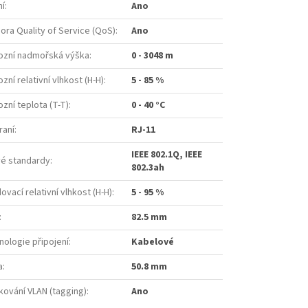
ní
:
Ano
ora Quality of Service (QoS)
:
Ano
ozní nadmořská výška
:
0 - 3048 m
zní relativní vlhkost (H-H)
:
5 - 85 %
zní teplota (T-T)
:
0 - 40 °C
raní
:
RJ-11
IEEE 802.1Q, IEEE
vé standardy
:
802.3ah
ovací relativní vlhkost (H-H)
:
5 - 95 %
:
82.5 mm
nologie připojení
:
Kabelové
a
:
50.8 mm
kování VLAN (tagging)
:
Ano