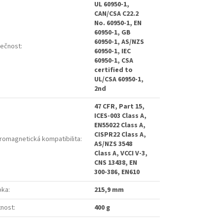
UL 60950-1,
CAN/CSA C22.2
No. 60950-1, EN
60950-1, GB
60950-1, AS/NZS
ečnost
:
60950-1, IEC
60950-1, CSA
certified to
UL/CSA 60950-1,
2nd
47 CFR, Part 15,
ICES-003 Class A,
EN55022 Class A,
CISPR22 Class A,
tromagnetická kompatibilita
:
AS/NZS 3548
Class A, VCCI V-3,
CNS 13438, EN
300-386, EN610
bka
:
215,9 mm
nost
:
400 g