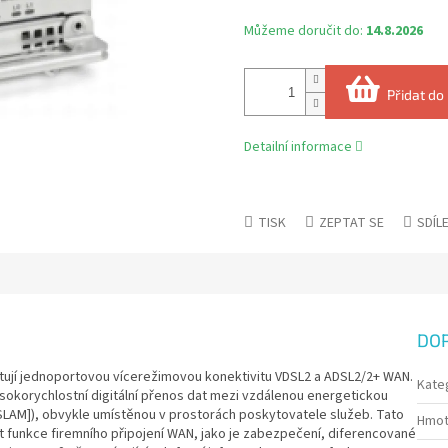
Můžeme doručit do:
14.8.2026
Přidat do
Detailní informace
TISK
ZEPTAT SE
SDÍL
DO
ují jednoportovou vícerežimovou konektivitu VDSL2 a ADSL2/2+ WAN.
Kate
sokorychlostní digitální přenos dat mezi vzdálenou energetickou
DSLAM]), obvykle umístěnou v prostorách poskytovatele služeb. Tato
Hmot
funkce firemního připojení WAN, jako je zabezpečení, diferencované