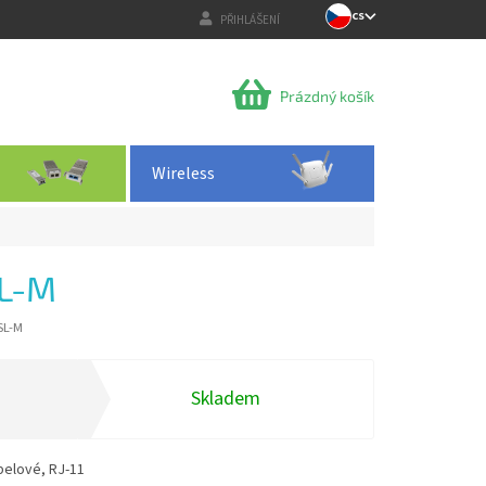
CS
PŘIHLÁŠENÍ
NÁKUPNÍ
Prázdný košík
KOŠÍK
Wireless
L-M
SL-M
Skladem
belové, RJ-11