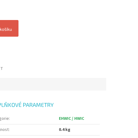
 košíku
ET
PLŇKOVÉ PARAMETRY
gorie
:
EHWIC / HWIC
nost
:
0.4 kg