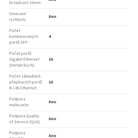
broadcast storm
:
Omezení
Ano
rychlosti
:
Počet
kombinovaných
4
portů SFP
:
Počet portů
Gigabit Ethernet
16
(metalických)
:
Počet základních
přepínacích portů
16
RJ-45 Ethernet
:
Podpora
Ano
multicastu
:
Podpora Quality
Ano
of Service (QoS)
:
Podpora
Ano