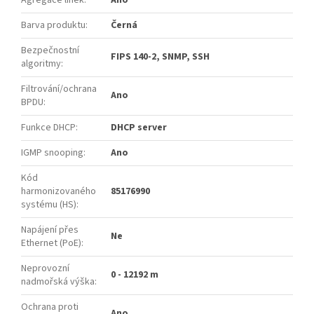
Agregace linek
:
Ano
Barva produktu
:
Černá
Bezpečnostní
FIPS 140-2, SNMP, SSH
algoritmy
:
Filtrování/ochrana
Ano
BPDU
:
Funkce DHCP
:
DHCP server
IGMP snooping
:
Ano
Kód
harmonizovaného
85176990
systému (HS)
:
Napájení přes
Ne
Ethernet (PoE)
:
Neprovozní
0 - 12192 m
nadmořská výška
:
Ochrana proti
Ano