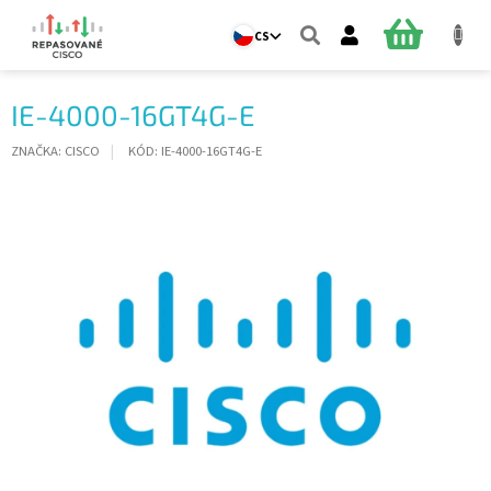
Přejít
na
NÁKUPNÍ
CS
obsah
KOŠÍK
IE-4000-16GT4G-E
ZNAČKA:
CISCO
KÓD:
IE-4000-16GT4G-E