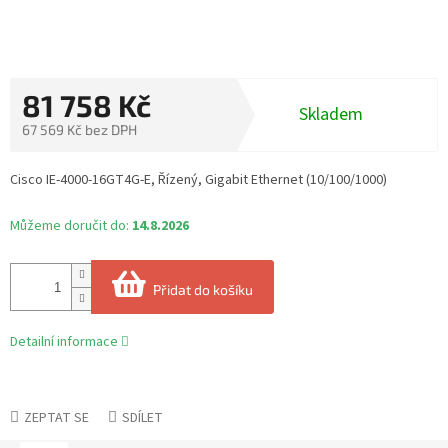
81 758 Kč
Skladem
67 569 Kč bez DPH
Měrná
cena:
Cisco IE-4000-16GT4G-E, Řízený, Gigabit Ethernet (10/100/1000)
Můžeme doručit do:
14.8.2026
Přidat do košíku
Detailní informace
ZEPTAT SE
SDÍLET