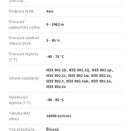
SSH/SSL
:
Podpora VLAN
:
Ano
Provozní
0 - 3962 m
nadmořská výška
:
Provozní relativní
5 - 95 %
vlhkost (H-H)
:
Provozní teplota
-40 - 70 °C
(T-T)
:
IEEE 802.1D, IEEE 802.1Q, IEEE 802.1p,
IEEE 802.1s, IEEE 802.1w, IEEE 802.1x,
Síťové standardy
:
IEEE 802.3, IEEE 802.3ab, IEEE 802.3u,
IEEE 802.3x
Skladovací
-40 - 85 °C
teplota (T-T)
:
Tabulka MAC
16000 entries
adres
:
Typ přepínače
:
Řízený