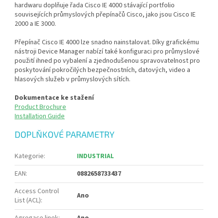
hardwaru doplňuje řada Cisco IE 4000 stávající portfolio
souvisejících průmyslových přepínačů Cisco, jako jsou Cisco IE
2000 a IE 3000.
Přepínač Cisco IE 4000 lze snadno nainstalovat. Díky grafickému
nástroji Device Manager nabízí také konfiguraci pro průmyslové
použití ihned po vybalení a zjednodušenou spravovatelnost pro
poskytování pokročilých bezpečnostních, datových, video a
hlasových služeb v průmyslových sítích.
Dokumentace ke stažení
Product Brochure
Installation Guide
DOPLŇKOVÉ PARAMETRY
Kategorie
:
INDUSTRIAL
EAN
:
0882658733437
Access Control
Ano
List (ACL)
: