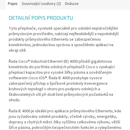
Popis
Související soubory (2)
Diskuze
DETAILNÍ POPIS PRODUKTU
Tyto přepínače, vyvinuté speciálně pro odolání nejnáročnějším
průmyslovým prostředím, nabízejí nejflexibilnější a nejodolnější
produkty průmyslového Ethernetu se zabezpečenou
konektivitou, jednoduchou správou a spouštěním aplikací na
okraji sítě.
Řada Cisco® Industrial Ethernet (IE) 4000 přináší gigabitovou
konektivitu do portfolia odolných přepínačů Cisco s vynikající
přepínací kapacitou pro vysoké šířky pásma a osvědčeným
softwarem Cisco IOS®. Řada IE 4000 poskytuje vysoce
zabezpečený přístup a špičkové protokoly konvergence
kruhových topologií v oboru pro podporu odolných a
škálovatelných sítí při dodržení průmyslových požadavků na
shodu.
Řada IE 4000 je ideální pro aplikace průmyslového Ethernetu, kde
jsou vyžadovány odolné produkty, včetně výroby, energetiky,
dopravy a chytrých měst. Díky vyššímu celkovému výkonu, větší
šířce pásma, pokročilým bezpečnostním funkcím a vylepšenému