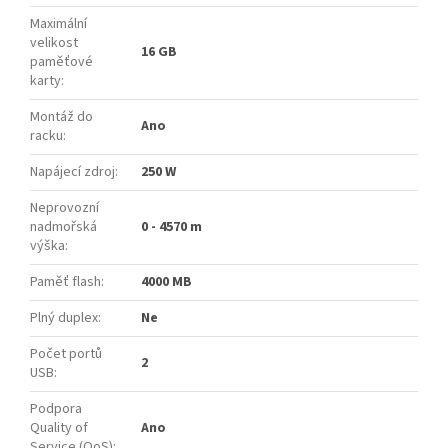
Maximální
velikost
16 GB
paměťové
karty
:
Montáž do
Ano
racku
:
Napájecí zdroj
:
250 W
Neprovozní
nadmořská
0 - 4570 m
výška
:
Paměť flash
:
4000 MB
Plný duplex
:
Ne
Počet portů
2
USB
:
Podpora
Quality of
Ano
Service (QoS)
: