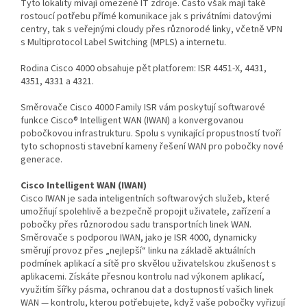
Tyto lokality mívají omezené IT zdroje. Často však mají také
rostoucí potřebu přímé komunikace jak s privátními datovými
centry, tak s veřejnými cloudy přes různorodé linky, včetně VPN
s Multiprotocol Label Switching (MPLS) a internetu.
Rodina Cisco 4000 obsahuje pět platforem: ISR 4451-X, 4431,
4351, 4331 a 4321.
Směrovače Cisco 4000 Family ISR vám poskytují softwarové
funkce Cisco® Intelligent WAN (IWAN) a konvergovanou
pobočkovou infrastrukturu. Spolu s vynikající propustností tvoří
tyto schopnosti stavební kameny řešení WAN pro pobočky nové
generace.
Cisco Intelligent WAN (IWAN)
Cisco IWAN je sada inteligentních softwarových služeb, které
umožňují spolehlivě a bezpečně propojit uživatele, zařízení a
pobočky přes různorodou sadu transportních linek WAN.
Směrovače s podporou IWAN, jako je ISR 4000, dynamicky
směrují provoz přes „nejlepší“ linku na základě aktuálních
podmínek aplikací a sítě pro skvělou uživatelskou zkušenost s
aplikacemi. Získáte přesnou kontrolu nad výkonem aplikací,
využitím šířky pásma, ochranou dat a dostupností vašich linek
WAN — kontrolu, kterou potřebujete, když vaše pobočky vyřizují