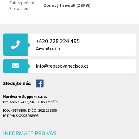
Zabezpečení
Zónový firewall (ZBFW)
Firewallem
:
Z
Á
P
+420 228 224 495
A
Zavolejte nám
T
Í
info@repasovanecisco.cz
Sledujte nás:
Hardware Support s.r.o.
Brnianska 2417, SK-91105 Trenčín
IČO: 46178899, DIČO: 2023268995
IČ DPH: SK2023268995
INFORMACE PRO VÁS