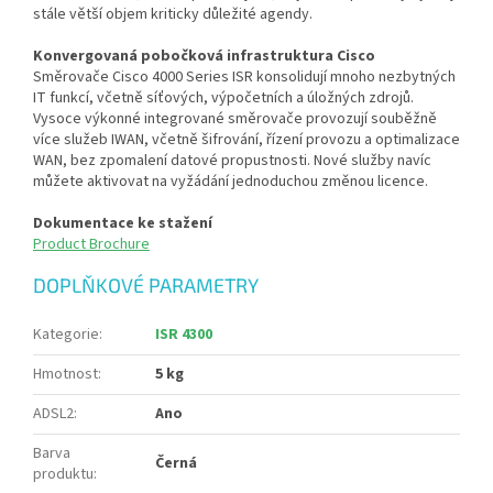
stále větší objem kriticky důležité agendy.
Konvergovaná pobočková infrastruktura Cisco
Směrovače Cisco 4000 Series ISR konsolidují mnoho nezbytných
IT funkcí, včetně síťových, výpočetních a úložných zdrojů.
Vysoce výkonné integrované směrovače provozují souběžně
více služeb IWAN, včetně šifrování, řízení provozu a optimalizace
WAN, bez zpomalení datové propustnosti. Nové služby navíc
můžete aktivovat na vyžádání jednoduchou změnou licence.
Dokumentace ke stažení
Product Brochure
DOPLŇKOVÉ PARAMETRY
Kategorie
:
ISR 4300
Hmotnost
:
5 kg
ADSL2
:
Ano
Barva
Černá
produktu
: