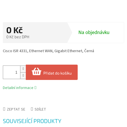
0 Kč
Na objednávku
0 Kč bez DPH
Měrná
cena:
Cisco ISR 4331, Ethernet WAN, Gigabit Ethernet, Černá
Přidat do košíku
Detailní informace
ZEPTAT SE
SDÍLET
SOUVISEJÍCÍ PRODUKTY