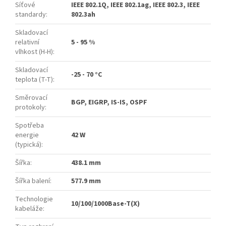
Síťové
IEEE 802.1Q, IEEE 802.1ag, IEEE 802.3, IEEE
standardy
:
802.3ah
Skladovací
relativní
5 - 95 %
vlhkost (H-H)
:
Skladovací
-25 - 70 °C
teplota (T-T)
:
Směrovací
BGP, EIGRP, IS-IS, OSPF
protokoly
:
Spotřeba
energie
42 W
(typická)
:
Šířka
:
438.1 mm
Šířka balení
:
577.9 mm
Technologie
10/100/1000Base-T(X)
kabeláže
: