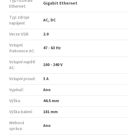
Typ rozhraní
Gigabit Ethernet
Ethernet
:
Typ zdroje
AC, DC
napájení
:
Verze USB
:
2.0
Vstupní
47 - 63 Hz
frekvence AC
:
Vstupní napětí
100 - 240 V
AC
:
Vstupní proud
:
3 A
Vypínač
:
Ano
Výška
:
44.5 mm
Výška balení
:
181 mm
Webová
Ano
správa
: