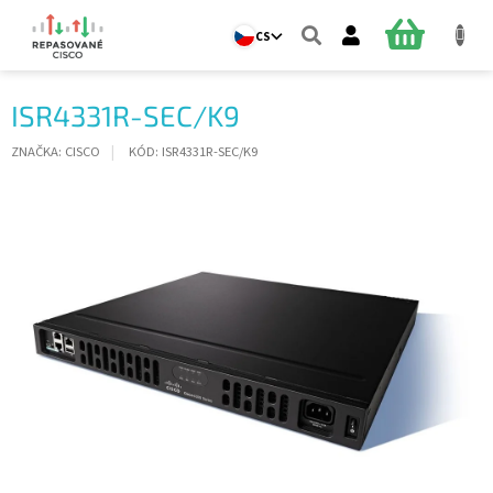
Přejít
na
NÁKUPNÍ
CS
obsah
KOŠÍK
ISR4331R-SEC/K9
ZNAČKA:
CISCO
KÓD:
ISR4331R-SEC/K9