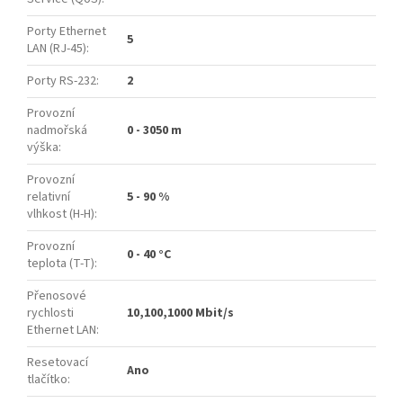
Porty Ethernet
5
LAN (RJ-45)
:
Porty RS-232
:
2
Provozní
nadmořská
0 - 3050 m
výška
:
Provozní
relativní
5 - 90 %
vlhkost (H-H)
:
Provozní
0 - 40 °C
teplota (T-T)
:
Přenosové
rychlosti
10,100,1000 Mbit/s
Ethernet LAN
:
Resetovací
Ano
tlačítko
: