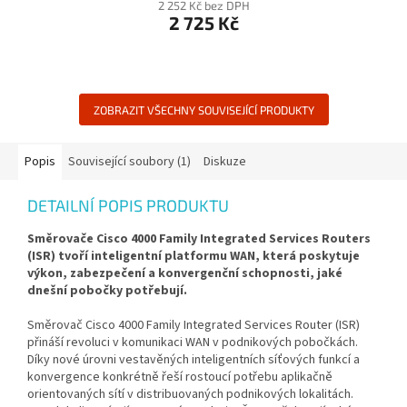
2 252 Kč bez DPH
2 725 Kč
ZOBRAZIT VŠECHNY SOUVISEJÍCÍ PRODUKTY
Popis
Související soubory (1)
Diskuze
DETAILNÍ POPIS PRODUKTU
Směrovače Cisco 4000 Family Integrated Services Routers
(ISR) tvoří inteligentní platformu WAN, která poskytuje
výkon, zabezpečení a konvergenční schopnosti, jaké
dnešní pobočky potřebují.
Směrovač Cisco 4000 Family Integrated Services Router (ISR)
přináší revoluci v komunikaci WAN v podnikových pobočkách.
Díky nové úrovni vestavěných inteligentních síťových funkcí a
konvergence konkrétně řeší rostoucí potřebu aplikačně
orientovaných sítí v distribuovaných podnikových lokalitách.