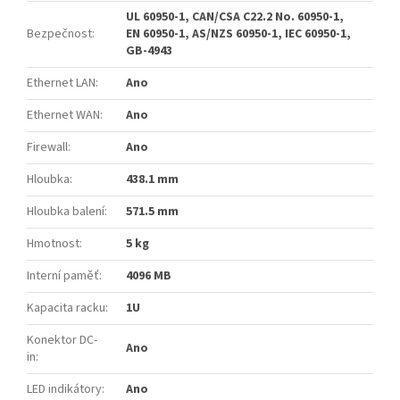
UL 60950-1, CAN/CSA C22.2 No. 60950-1,
Bezpečnost
:
EN 60950-1, AS/NZS 60950-1, IEC 60950-1,
GB-4943
Ethernet LAN
:
Ano
Ethernet WAN
:
Ano
Firewall
:
Ano
Hloubka
:
438.1 mm
Hloubka balení
:
571.5 mm
Hmotnost
:
5 kg
Interní paměť
:
4096 MB
Kapacita racku
:
1U
Konektor DC-
Ano
in
:
LED indikátory
:
Ano