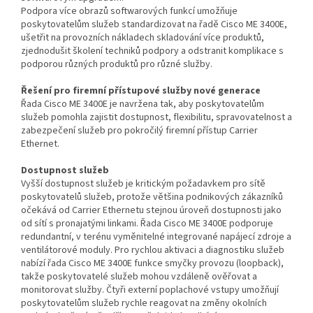
Podpora více obrazů softwarových funkcí umožňuje
poskytovatelům služeb standardizovat na řadě Cisco ME 3400E,
ušetřit na provozních nákladech skladování více produktů,
zjednodušit školení techniků podpory a odstranit komplikace s
podporou různých produktů pro různé služby.
Řešení pro firemní přístupové služby nové generace
Řada Cisco ME 3400E je navržena tak, aby poskytovatelům
služeb pomohla zajistit dostupnost, flexibilitu, spravovatelnost a
zabezpečení služeb pro pokročilý firemní přístup Carrier
Ethernet.
Dostupnost služeb
Vyšší dostupnost služeb je kritickým požadavkem pro sítě
poskytovatelů služeb, protože většina podnikových zákazníků
očekává od Carrier Ethernetu stejnou úroveň dostupnosti jako
od sítí s pronajatými linkami. Řada Cisco ME 3400E podporuje
redundantní, v terénu vyměnitelné integrované napájecí zdroje a
ventilátorové moduly. Pro rychlou aktivaci a diagnostiku služeb
nabízí řada Cisco ME 3400E funkce smyčky provozu (loopback),
takže poskytovatelé služeb mohou vzdáleně ověřovat a
monitorovat služby. Čtyři externí poplachové vstupy umožňují
poskytovatelům služeb rychle reagovat na změny okolních