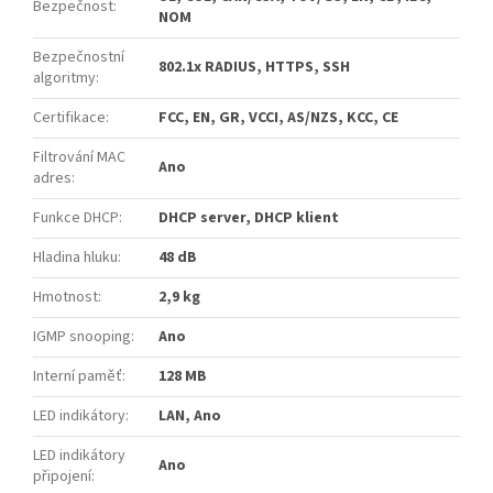
Bezpečnost
:
NOM
Bezpečnostní
802.1x RADIUS, HTTPS, SSH
algoritmy
:
Certifikace
:
FCC, EN, GR, VCCI, AS/NZS, KCC, CE
Filtrování MAC
Ano
adres
:
Funkce DHCP
:
DHCP server, DHCP klient
Hladina hluku
:
48 dB
Hmotnost
:
2,9 kg
IGMP snooping
:
Ano
Interní paměť
:
128 MB
LED indikátory
:
LAN, Ano
LED indikátory
Ano
připojení
: