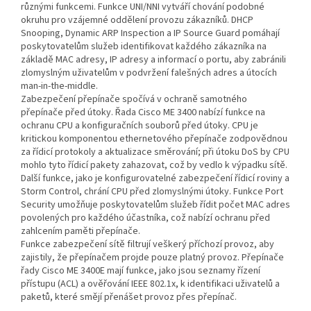
různými funkcemi. Funkce UNI/NNI vytváří chování podobné
okruhu pro vzájemné oddělení provozu zákazníků. DHCP
Snooping, Dynamic ARP Inspection a IP Source Guard pomáhají
poskytovatelům služeb identifikovat každého zákazníka na
základě MAC adresy, IP adresy a informací o portu, aby zabránili
zlomyslným uživatelům v podvržení falešných adres a útocích
man-in-the-middle.
Zabezpečení přepínače spočívá v ochraně samotného
přepínače před útoky. Řada Cisco ME 3400 nabízí funkce na
ochranu CPU a konfiguračních souborů před útoky. CPU je
kritickou komponentou ethernetového přepínače zodpovědnou
za řídicí protokoly a aktualizace směrování; při útoku DoS by CPU
mohlo tyto řídicí pakety zahazovat, což by vedlo k výpadku sítě.
Další funkce, jako je konfigurovatelné zabezpečení řídicí roviny a
Storm Control, chrání CPU před zlomyslnými útoky. Funkce Port
Security umožňuje poskytovatelům služeb řídit počet MAC adres
povolených pro každého účastníka, což nabízí ochranu před
zahlcením paměti přepínače.
Funkce zabezpečení sítě filtrují veškerý příchozí provoz, aby
zajistily, že přepínačem projde pouze platný provoz. Přepínače
řady Cisco ME 3400E mají funkce, jako jsou seznamy řízení
přístupu (ACL) a ověřování IEEE 802.1x, k identifikaci uživatelů a
paketů, které smějí přenášet provoz přes přepínač.