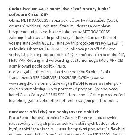
Řada Cisco ME 3400E nabízí dva různé obrazy funkcí
softwaru Cisco IOS®.
Obraz METROACCESS nabízí pokročilou kvalitu služeb (QoS),
omezení rychlosti, robustní řízení multicastu a komplexní
bezpečnostní funkce. Kromě toho obraz METROACCESS
zahrnuje bohatou sadu přístupových funkcí Carrier Ethernet
včetně tunelování 802.1Q, tunelování protokolů vrstvy L2 (L2PT)
a Flexlink. Obraz METROIPACCESS přidává pokročilé funkce
vrstvy L3, jako je podpora pokročilých směrovacích protokolů IP,
Multi-VPN Routing and Forwarding Customer Edge (Multi-VRF CE)
a směrování podle politik (PBR).
Porty Gigabit Ethernet na bázi SFP pojmou širokou škálu
transceiverů SFP 100BASE, 1000BASE, CWDM (coarse
wavelength-division multiplexing) a DWDM (dense wavelength-
division multiplexing). Tyto porty také podporují propojovací
kabel Cisco Catalyst® 3560 SFP Interconnect Cable pro vytvoření
levného gigabitového ethernetového spojení point-to-point.
Hardware přívětivý pro poskytovatele služeb
Protože přístupové přepínače Carrier Ethernet jsou obvykle
nasazovány v malých prostorech kancelářských budov nebo
bytů, nabízí řada Cisco ME 3400E kompaktní provedení a flexibilní