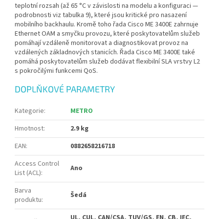
teplotní rozsah (až 65 °C v závislosti na modelu a konfiguraci —
podrobnosti viz tabulka 9), které jsou kritické pro nasazení
mobilního backhaulu. Kromě toho řada Cisco ME 3400E zahrnuje
Ethernet OAM a smyčku provozu, které poskytovatelům služeb
pomáhají vzdáleně monitorovat a diagnostikovat provoz na
vzdálených základnových stanicích. Řada Cisco ME 3400E také
pomáhá poskytovatelům služeb dodávat flexibilní SLA vrstvy L2
s pokročilými funkcemi QoS.
DOPLŇKOVÉ PARAMETRY
Kategorie
:
METRO
Hmotnost
:
2.9 kg
EAN
:
0882658216718
Access Control
Ano
List (ACL)
:
Barva
Šedá
produktu
:
UL, CUL, CAN/CSA, TUV/GS, EN, CB, IEC,