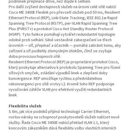
podmínek přepínače dříve, než dojde k selhání.
Pro další zvýšení dostupnosti služeb na úrovni celé sítě nabízí
Cisco ME 3400E Flexlink pro převzetí služeb pod 50 ms, Resilient
Ethernet Protocol (REP), Link-State Tracking, IEEE 802.1w Rapid
Spanning Tree Protocol (RSTP), per-VLAN Rapid Spanning Tree
Plus (PVRST+) a protokol Cisco Hot Standby Router Protocol
(HSRP). Tyto funkce pomáhají vytvářet redundantní topologie
odolné proti selhání. Silné vestavěné zabezpečení ve třech
úrovních — síť, přepínač a účastník — pomáhá zabránit tomu, aby
zařízení a síť podlehly zlomyslným útokům, čímž se zvyšuje
doba provozuschopnosti sítě.
Resilient Ethernet Protocol (REP) je proprietární protokol Cisco,
který poskytuje alternativu k protokolu Spanning Tree pro řízení
síťových smyček, zvládání výpadků linek a zlepšení doby
konvergence. REP umožňuje rychlou a předvídatelnou
rekonvergenci pro sítě vrstvy L2. Kromě toho REP podporuje
vyvažování zátěže VLAN pro efektivní využití redundantních
linek.
Flexibilita služeb
S tím, jak více podniků přijímá technologii Carrier Ethernet,
rostou nároky na schopnost poskytovatelů služeb nabízet nové
služby. Řada Cisco ME 3400E nabízí překlad VLAN 1:1, který
koncovým zákazníkům dává flexibilitu volby vlastních interních