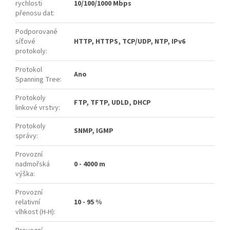
rychlosti
10/100/1000 Mbps
přenosu dat
:
Podporované
síťové
HTTP, HTTPS, TCP/UDP, NTP, IPv6
protokoly
:
Protokol
Ano
Spanning Tree
:
Protokoly
FTP, TFTP, UDLD, DHCP
linkové vrstvy
:
Protokoly
SNMP, IGMP
správy
:
Provozní
nadmořská
0 - 4000 m
výška
:
Provozní
relativní
10 - 95 %
vlhkost (H-H)
: