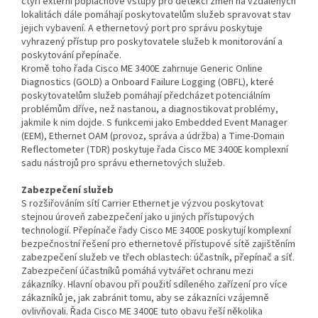
čtyři externí poplachové vstupy pro detekci změn na vzdálených
lokalitách dále pomáhají poskytovatelům služeb spravovat stav
jejich vybavení. A ethernetový port pro správu poskytuje
vyhrazený přístup pro poskytovatele služeb k monitorování a
poskytování přepínače.
Kromě toho řada Cisco ME 3400E zahrnuje Generic Online
Diagnostics (GOLD) a Onboard Failure Logging (OBFL), které
poskytovatelům služeb pomáhají předcházet potenciálním
problémům dříve, než nastanou, a diagnostikovat problémy,
jakmile k nim dojde. S funkcemi jako Embedded Event Manager
(EEM), Ethernet OAM (provoz, správa a údržba) a Time-Domain
Reflectometer (TDR) poskytuje řada Cisco ME 3400E komplexní
sadu nástrojů pro správu ethernetových služeb.
Zabezpečení služeb
S rozšiřováním sítí Carrier Ethernet je výzvou poskytovat
stejnou úroveň zabezpečení jako u jiných přístupových
technologií. Přepínače řady Cisco ME 3400E poskytují komplexní
bezpečnostní řešení pro ethernetové přístupové sítě zajištěním
zabezpečení služeb ve třech oblastech: účastník, přepínač a síť.
Zabezpečení účastníků pomáhá vytvářet ochranu mezi
zákazníky. Hlavní obavou při použití sdíleného zařízení pro více
zákazníků je, jak zabránit tomu, aby se zákazníci vzájemně
ovlivňovali. Řada Cisco ME 3400E tuto obavu řeší několika