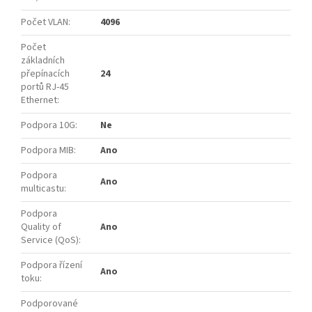
Počet VLAN
:
4096
Počet
základních
přepínacích
24
portů RJ-45
Ethernet
:
Podpora 10G
:
Ne
Podpora MIB
:
Ano
Podpora
Ano
multicastu
:
Podpora
Quality of
Ano
Service (QoS)
:
Podpora řízení
Ano
toku
:
Podporované