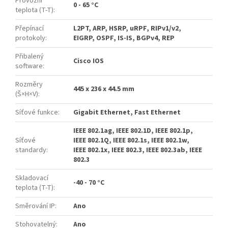
Provozní
0 - 65 °C
teplota (T-T)
:
Přepínací
L2PT, ARP, HSRP, uRPF, RIPv1/v2,
protokoly
:
EIGRP, OSPF, IS-IS, BGPv4, REP
Přibalený
Cisco IOS
software
:
Rozměry
445 x 236 x 44.5 mm
(Š×H×V)
:
Síťové funkce
:
Gigabit Ethernet, Fast Ethernet
IEEE 802.1ag, IEEE 802.1D, IEEE 802.1p,
Síťové
IEEE 802.1Q, IEEE 802.1s, IEEE 802.1w,
standardy
:
IEEE 802.1x, IEEE 802.3, IEEE 802.3ab, IEEE
802.3
Skladovací
-40 - 70 °C
teplota (T-T)
:
Směrování IP
:
Ano
Stohovatelný
:
Ano