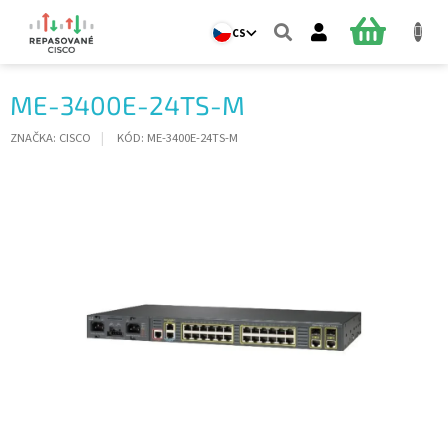
Přejít
na
NÁKUPNÍ
CS
obsah
KOŠÍK
ME-3400E-24TS-M
ZNAČKA:
CISCO
KÓD:
ME-3400E-24TS-M