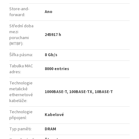
Store-and-
Ano
forward
:
Střední doba
mezi
245917 h
poruchami
(MTBF)
:
Šířka pásma
:
8 Gb/s
Tabulka MAC
8000 entries
adres
:
Technologie
metalické
1000BASE-T, 100BASE-TX, 10BASE-T
ethernetové
kabeláže
:
Technologie
Kabelové
připojení
:
Typ paměti
:
DRAM