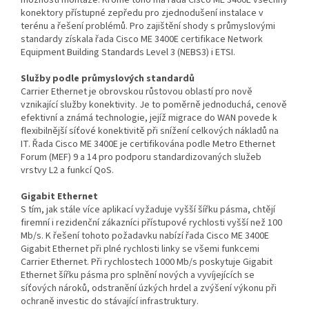
možnosti montáže. Kromě toho má řada Cisco ME 3400E všechny
konektory přístupné zepředu pro zjednodušení instalace v
terénu a řešení problémů. Pro zajištění shody s průmyslovými
standardy získala řada Cisco ME 3400E certifikace Network
Equipment Building Standards Level 3 (NEBS3) i ETSI.
Služby podle průmyslových standardů
Carrier Ethernet je obrovskou růstovou oblastí pro nově
vznikající služby konektivity. Je to poměrně jednoduchá, cenově
efektivní a známá technologie, jejíž migrace do WAN povede k
flexibilnější síťové konektivitě při snížení celkových nákladů na
IT. Řada Cisco ME 3400E je certifikována podle Metro Ethernet
Forum (MEF) 9 a 14 pro podporu standardizovaných služeb
vrstvy L2 a funkcí QoS.
Gigabit Ethernet
S tím, jak stále více aplikací vyžaduje vyšší šířku pásma, chtějí
firemní i rezidenční zákazníci přístupové rychlosti vyšší než 100
Mb/s. K řešení tohoto požadavku nabízí řada Cisco ME 3400E
Gigabit Ethernet při plné rychlosti linky se všemi funkcemi
Carrier Ethernet. Při rychlostech 1000 Mb/s poskytuje Gigabit
Ethernet šířku pásma pro splnění nových a vyvíjejících se
síťových nároků, odstranění úzkých hrdel a zvýšení výkonu při
ochraně investic do stávající infrastruktury.