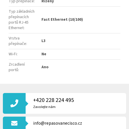
Typ přepínače
:
Řízený
Typ základních
přepínacích
Fast Ethernet (10/100)
portů RJ-45
Ethernet
:
Vrstva
L3
přepínače
:
Wi-Fi
:
Ne
Zrcadlení
Ano
portů
:
Z
Á
P
+420 228 224 495
A
Zavolejte nám
T
Í
info@repasovanecisco.cz