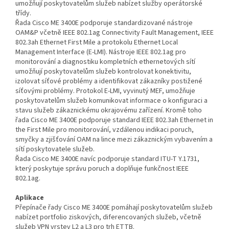
umožňují poskytovatelům služeb nabízet služby operátorské
třídy.
Řada Cisco ME 3400E podporuje standardizované nástroje
OAM&P včetně IEEE 802.1ag Connectivity Fault Management, IEEE
802.3ah Ethernet First Mile a protokolu Ethernet Local
Management Interface (E-LMI). Nástroje IEEE 802.1ag pro
monitorování a diagnostiku kompletních ethernetových sítí
umožňují poskytovatelům služeb kontrolovat konektivitu,
izolovat síťové problémy a identifikovat zákazníky postižené
síťovými problémy. Protokol E-LMI, vyvinutý MEF, umožňuje
poskytovatelům služeb komunikovat informace o konfiguraci a
stavu služeb zákaznickému okrajovému zařízení. Kromě toho
řada Cisco ME 3400E podporuje standard IEEE 802.3ah Ethernet in
the First Mile pro monitorování, vzdálenou indikaci poruch,
smyčky a zjišťování OAM na lince mezi zákaznickým vybavením a
sítí poskytovatele služeb.
Řada Cisco ME 3400E navíc podporuje standard ITU-T Y.1731,
který poskytuje správu poruch a doplňuje funkčnost IEEE
802.1ag.
Aplikace
Přepínače řady Cisco ME 3400E pomáhají poskytovatelům služeb
nabízet portfolio ziskových, diferencovaných služeb, včetně
služeb VPN vrstev L2 a L3 pro trh ETTB.