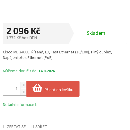
2 096 Kč
Skladem
1 732 Kč bez DPH
Měrná
cena:
Cisco ME 3400E, Řízený, L3, Fast Ethernet (10/100), Plný duplex,
Napájení přes Ethernet (PoE)
Můžeme doručit do:
14.8.2026
Přidat do košíku
Detailní informace
ZEPTAT SE
SDÍLET