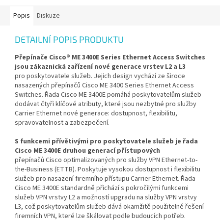
Popis
Diskuze
DETAILNÍ POPIS PRODUKTU
Přepínače Cisco® ME 3400E Series Ethernet Access Switches
jsou zákaznická zařízení nové generace vrstev L2 a L3
pro poskytovatele služeb. Jejich design vychází ze široce
nasazených přepínačů Cisco ME 3400 Series Ethernet Access
Switches. Řada Cisco ME 3400E pomáhá poskytovatelům služeb
dodávat čtyři klíčové atributy, které jsou nezbytné pro služby
Carrier Ethernet nové generace: dostupnost, flexibilitu,
spravovatelnost a zabezpečení.
S funkcemi přívětivými pro poskytovatele služeb je řada
Cisco ME 3400E druhou generací přístupových
přepínačů Cisco optimalizovaných pro služby VPN Ethernet-to-
the-Business (ETTB). Poskytuje vysokou dostupnost i flexibilitu
služeb pro nasazení firemního přístupu Carrier Ethernet. Řada
Cisco ME 3400E standardně přichází s pokročilými funkcemi
služeb VPN vrstvy L2 a možností upgradu na služby VPN vrstvy
L3, což poskytovatelům služeb dává okamžitě použitelné řešení
firemních VPN, které lze škálovat podle budoucích potřeb.