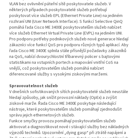
VLAN bez ovlivnění páteřní sítě poskytovatele služeb. V
některých případech poskytovatelé služeb potřebují
poskytovat více služeb EPL (Ethernet Private Line) na jediném
rozhraní UNI (User Network Interface). S funkcí Selective QinQ
pomáhá řada Cisco ME 3400E poskytovatelům služeb nabízet
více služeb Ethernet Virtual Private Line (EVPL) na jediném UNI.
Pro podporu potřeby podnikových služeb nové generace hledají
zákazníci více funkcí QoS pro podporu různých typů aplikací. Aby
řada Cisco ME 3400E splnila stále přísnější požadavky zákazníků
na QoS, nabízí dvourychlostní tříbarevný policer s bajtovými
statistikami na vstupních portech a mapování vnitřní CoS na
vnější, což poskytovatelům služeb pomáhá nabízet
diferencované služby s vysokými ziskovými maržemi.
Spravovatelnost služeb
V dnešních sofistikovaných sítích poskytovatelé služeb neustále
hledají způsoby, jak snížit provozní náklady (OpEx) a zvýšit
ziskové marže. Řada Cisco ME 3400E poskytuje následující
nástroje, které poskytovatelům služeb pomáhají zjednodušit
správu jejich ethernetových služeb.
Funkce smyčky provozu pomáhají poskytovatelům služeb
aktivovat a diagnostikovat nové i stávající služby bez nákladných
výjezdů techniků. Upozornění „dying gasp“ při ztrátě napájení a