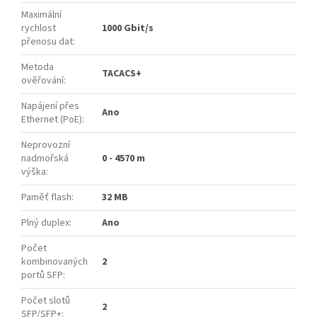
Maximální
rychlost
1000 Gbit/s
přenosu dat
:
Metoda
TACACS+
ověřování
:
Napájení přes
Ano
Ethernet (PoE)
:
Neprovozní
nadmořská
0 - 4570 m
výška
:
Paměť flash
:
32 MB
Plný duplex
:
Ano
Počet
kombinovaných
2
portů SFP
:
Počet slotů
2
SFP/SFP+
: