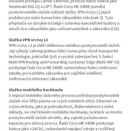
nasazení přístupu Carrier Ethernet, protože nabízí funkce jako
tunelování 802.1Q a L2PT. Řada Cisco ME 3400E pomáhá
poskytovatelům služeb nabízet služby VPN vrstvy L2 jejich
podnikovým nebo komerčním zákazníkům (obrázek 2). Tyto
přepínače se obvykle instalují v suterénu kancelářské budovy a
slouží více zákazníkům jako zařízení umístěné u zákazníka (CLE).
Služba VPN vrstvy L3
VPN vrstvy L3 je další oblíbenou nabídkou poskytovatelů služeb.
Její výhody zahrnují jedinou řídicí rovinu přes různé transportní
technologie, pokročilé QoS a vysoké zabezpečení. S funkcí
Multi-VPN Routing and Forwarding Customer Edge (Multi-VRF CE)
poskytuje řada Cisco ME 3400E samostatnou funkci směrovací
tabulky pro každého zákazníka pro zajištění oddělení
směrovacích informací zákazníků.
Služba mobilního backhaulu
S explozí mobilního datového provozu potřebují poskytovatelé
služeb více šířky pásma ve svých mobilních sítích. Ethernet se
svými atributy, jako je jednoduchost, škálovatelnost a nízké
náklady, se stal řešením mobilního backhaulu, na které se mnoho
poskytovatelů služeb obrátilo, aby zajistili požadovanou
kapacitu pro datový provoz. Řada Cisco ME 3400E poskytuje
funkce jako +24V DC, redundantní napájecí zdroje a rozšířený