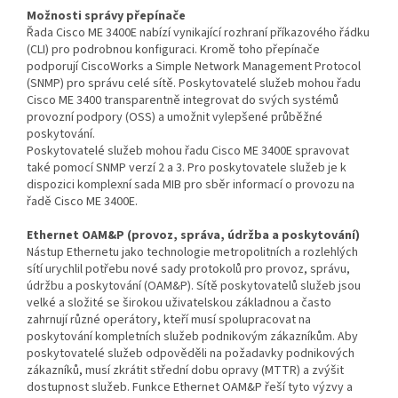
Možnosti správy přepínače
Řada Cisco ME 3400E nabízí vynikající rozhraní příkazového řádku
(CLI) pro podrobnou konfiguraci. Kromě toho přepínače
podporují CiscoWorks a Simple Network Management Protocol
(SNMP) pro správu celé sítě. Poskytovatelé služeb mohou řadu
Cisco ME 3400 transparentně integrovat do svých systémů
provozní podpory (OSS) a umožnit vylepšené průběžné
poskytování.
Poskytovatelé služeb mohou řadu Cisco ME 3400E spravovat
také pomocí SNMP verzí 2 a 3. Pro poskytovatele služeb je k
dispozici komplexní sada MIB pro sběr informací o provozu na
řadě Cisco ME 3400E.
Ethernet OAM&P (provoz, správa, údržba a poskytování)
Nástup Ethernetu jako technologie metropolitních a rozlehlých
sítí urychlil potřebu nové sady protokolů pro provoz, správu,
údržbu a poskytování (OAM&P). Sítě poskytovatelů služeb jsou
velké a složité se širokou uživatelskou základnou a často
zahrnují různé operátory, kteří musí spolupracovat na
poskytování kompletních služeb podnikovým zákazníkům. Aby
poskytovatelé služeb odpověděli na požadavky podnikových
zákazníků, musí zkrátit střední dobu opravy (MTTR) a zvýšit
dostupnost služeb. Funkce Ethernet OAM&P řeší tyto výzvy a