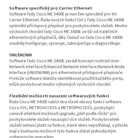
Software specifický pro Carrier Ethernet
Software řady Cisco ME 3400E je navržen speciálně pro trh
Carrier Ethernet. Řada nových funkcí činí z řady Cisco ME 3400E
optimální přístupový přepínač pro poskytovatele služeb. Mnoho
výchozích chování řady Cisco ME 3400E se liší od tradičních
ethernetových přepínačů, díky čemuž se řada Cisco ME 3400E
snadněji konfiguruje, spravuje, zabezpečuje a diagnostikuje.
UNI/ENI/NNI
Software řady Cisco ME 3400E zavádí koncept rozhraní User-
Network Interface/Enhanced Network Interface/Network-Node
Interface (UNI/ENI/NNI) pro ethernetové přístupové přepínače.
Protože software dokáže identifikovat použití každého portu,
může poskytovat mnoho výkonných výchozích chování.
Flexibilní možnosti nasazení softwarových funkcí
Řada Cisco ME 3400E nabízí dva různé obrazy funkcí softwaru
Cisco IOS, METROACCESS a METROIPACCESS, poskytující
cenově efektivní možnosti upgradu „plať podle růstu“ pro
poskytovatele služeb nasazující více služeb. Poskytovatelé
služeb nemusí platit za funkce, které dnes nepotřebují, a přesto
mají v budoucnu možnost tyto funkce získat jednoduchým
softwarovým upgradem.