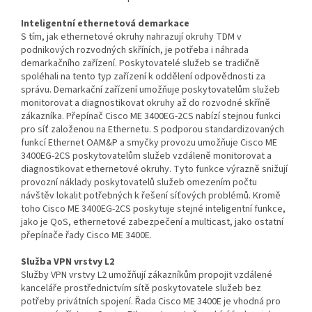
Inteligentní ethernetová demarkace
S tím, jak ethernetové okruhy nahrazují okruhy TDM v
podnikových rozvodných skříních, je potřeba i náhrada
demarkačního zařízení. Poskytovatelé služeb se tradičně
spoléhali na tento typ zařízení k oddělení odpovědnosti za
správu. Demarkační zařízení umožňuje poskytovatelům služeb
monitorovat a diagnostikovat okruhy až do rozvodné skříně
zákazníka. Přepínač Cisco ME 3400EG-2CS nabízí stejnou funkci
pro síť založenou na Ethernetu. S podporou standardizovaných
funkcí Ethernet OAM&P a smyčky provozu umožňuje Cisco ME
3400EG-2CS poskytovatelům služeb vzdáleně monitorovat a
diagnostikovat ethernetové okruhy. Tyto funkce výrazně snižují
provozní náklady poskytovatelů služeb omezením počtu
návštěv lokalit potřebných k řešení síťových problémů. Kromě
toho Cisco ME 3400EG-2CS poskytuje stejné inteligentní funkce,
jako je QoS, ethernetové zabezpečení a multicast, jako ostatní
přepínače řady Cisco ME 3400E.
Služba VPN vrstvy L2
Služby VPN vrstvy L2 umožňují zákazníkům propojit vzdálené
kanceláře prostřednictvím sítě poskytovatele služeb bez
potřeby privátních spojení. Řada Cisco ME 3400E je vhodná pro