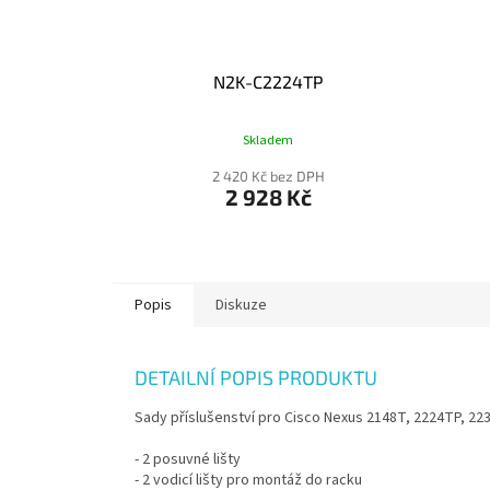
N2K-C2224TP
Skladem
2 420 Kč bez DPH
2 928 Kč
Popis
Diskuze
DETAILNÍ POPIS PRODUKTU
Sady příslušenství pro Cisco Nexus 2148T, 2224TP, 223
- 2 posuvné lišty
- 2 vodicí lišty pro montáž do racku