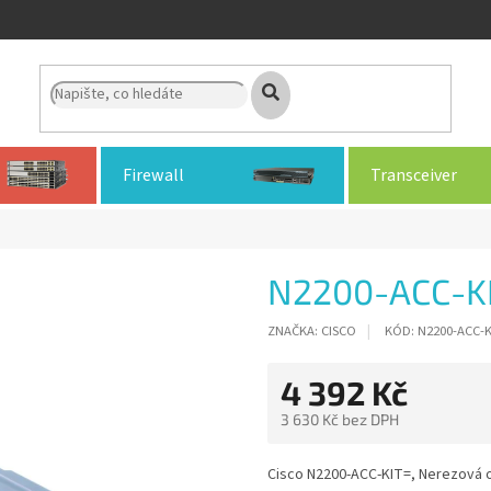
Firewall
Transceiver
N2200-ACC-K
ZNAČKA:
CISCO
KÓD:
N2200-ACC-K
4 392 Kč
3 630 Kč bez DPH
Měrná
cena:
Cisco N2200-ACC-KIT=, Nerezová 