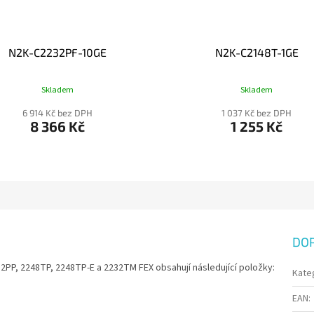
N2K-C2232PF-10GE
N2K-C2148T-1GE
Skladem
Skladem
6 914 Kč bez DPH
1 037 Kč bez DPH
8 366 Kč
1 255 Kč
DO
2PP, 2248TP, 2248TP-E a 2232TM FEX obsahují následující položky:
Kate
EAN
: