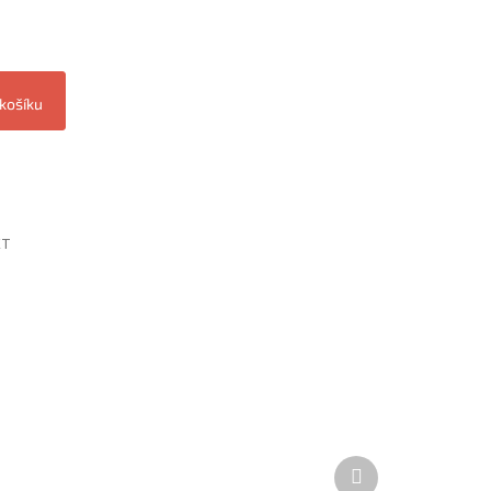
 košíku
ET
Další
produkt