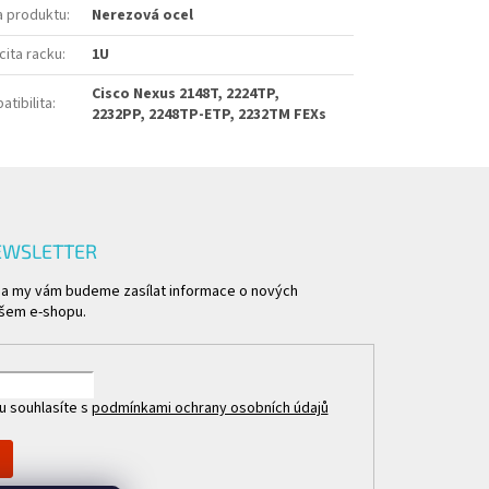
a produktu
:
Nerezová ocel
cita racku
:
1U
Cisco Nexus 2148T, 2224TP,
tibilita
:
2232PP, 2248TP-ETP, 2232TM FEXs
EWSLETTER
l a my vám budeme zasílat informace o nových
šem e-shopu.
u souhlasíte s
podmínkami ochrany osobních údajů