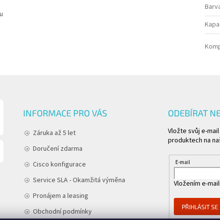
Barv
ou
Kapa
Kompa
INFORMACE PRO VÁS
ODEBÍRAT N
Vložte svůj e-mai
Záruka až 5 let
produktech na na
Doručení zdarma
E-mail
Cisco konfigurace
Service SLA - Okamžitá výměna
Vložením e-mail
Pronájem a leasing
PŘIHLÁSIT SE
Obchodní podmínky