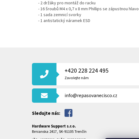
- 2 držáky pro montáž do racku
- 16 šroubů M4 x 0,7 x 8 mm Phillips se zápustnou hlav
- 1 sada zemnicí svorky
- 1 antistatický náramek ESD
Z
Á
P
+420 228 224 495
A
T
Zavolejte nám
Í
info@repasovanecisco.cz
Sledujte nás:
Hardware Support s.r.o.
Brnianska 2417, SK-91105 Trenčín