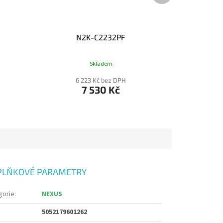
N2K-C2232PF
Skladem
6 223 Kč bez DPH
7 530 Kč
PLŇKOVÉ PARAMETRY
gorie
:
NEXUS
5052179601262