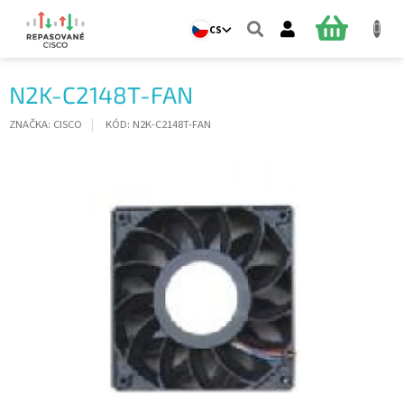
Přejít
na
NÁKUPNÍ
CS
obsah
KOŠÍK
N2K-C2148T-FAN
ZNAČKA:
CISCO
KÓD:
N2K-C2148T-FAN