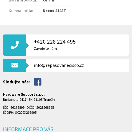
Barva produktu
:
Černá
Kompatibilita
:
Nexus 2148T
Z
Á
P
+420 228 224 495
A
Zavolejte nám
T
Í
info@repasovanecisco.cz
Sledujte nás:
Hardware Support s.r.o.
Brnianska 2417, SK-91105 Trenčín
IČO: 46178899, DIČO: 2023268995
IČ DPH: SK2023268995
INFORMACE PRO VÁS