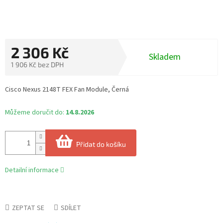
2 306 Kč
Skladem
1 906 Kč bez DPH
Měrná
cena:
Cisco Nexus 2148T FEX Fan Module, Černá
Můžeme doručit do:
14.8.2026
Přidat do košíku
Detailní informace
ZEPTAT SE
SDÍLET