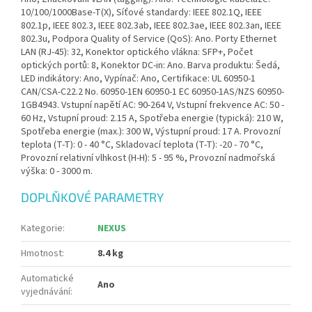
10/100/1000Base-T(X), Síťové standardy: IEEE 802.1Q, IEEE
802.1p, IEEE 802.3, IEEE 802.3ab, IEEE 802.3ae, IEEE 802.3an, IEEE
802.3u, Podpora Quality of Service (QoS): Ano. Porty Ethernet
LAN (RJ-45): 32, Konektor optického vlákna: SFP+, Počet
optických portů: 8, Konektor DC-in: Ano. Barva produktu: Šedá,
LED indikátory: Ano, Vypínač: Ano, Certifikace: UL 60950-1
CAN/CSA-C22.2 No. 60950-1EN 60950-1 EC 60950-1AS/NZS 60950-
1GB4943. Vstupní napětí AC: 90-264 V, Vstupní frekvence AC: 50 -
60 Hz, Vstupní proud: 2.15 A, Spotřeba energie (typická): 210 W,
Spotřeba energie (max.): 300 W, Výstupní proud: 17 A. Provozní
teplota (T-T): 0 - 40 °C, Skladovací teplota (T-T): -20 - 70 °C,
Provozní relativní vlhkost (H-H): 5 - 95 %, Provozní nadmořská
výška: 0 - 3000 m.
DOPLŇKOVÉ PARAMETRY
Kategorie
:
NEXUS
Hmotnost
:
8.4 kg
Automatické
Ano
vyjednávání
: