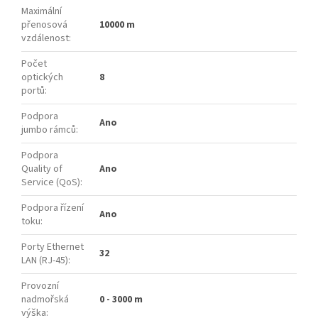
Maximální
přenosová
10000 m
vzdálenost
:
Počet
optických
8
portů
:
Podpora
Ano
jumbo rámců
:
Podpora
Quality of
Ano
Service (QoS)
:
Podpora řízení
Ano
toku
:
Porty Ethernet
32
LAN (RJ-45)
:
Provozní
nadmořská
0 - 3000 m
výška
: