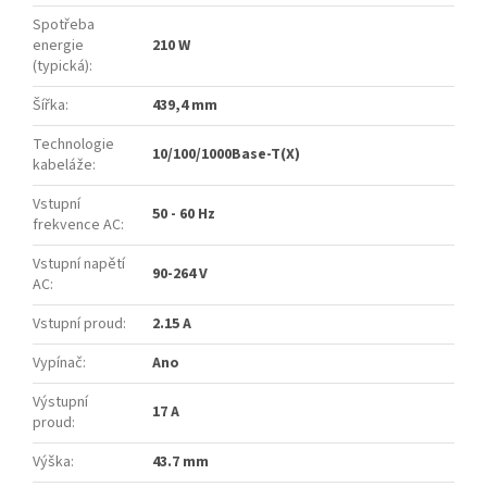
Spotřeba
energie
210 W
(typická)
:
Šířka
:
439,4 mm
Technologie
10/100/1000Base-T(X)
kabeláže
:
Vstupní
50 - 60 Hz
frekvence AC
:
Vstupní napětí
90-264 V
AC
:
Vstupní proud
:
2.15 A
Vypínač
:
Ano
Výstupní
17 A
proud
:
Výška
:
43.7 mm