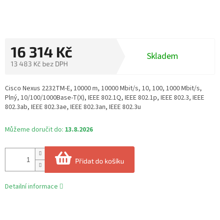
16 314 Kč
Skladem
13 483 Kč bez DPH
Měrná
cena:
Cisco Nexus 2232TM-E, 10000 m, 10000 Mbit/s, 10, 100, 1000 Mbit/s,
Plný, 10/100/1000Base-T(X), IEEE 802.1Q, IEEE 802.1p, IEEE 802.3, IEEE
802.3ab, IEEE 802.3ae, IEEE 802.3an, IEEE 802.3u
Můžeme doručit do:
13.8.2026
Přidat do košíku
Detailní informace