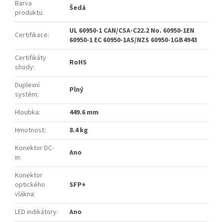
Barva
Šedá
produktu
:
UL 60950-1 CAN/CSA-C22.2 No. 60950-1EN
Certifikace
:
60950-1 EC 60950-1AS/NZS 60950-1GB4943
Certifikáty
RoHS
shody
:
Duplexní
Plný
systém
:
Hloubka
:
449.6 mm
Hmotnost
:
8.4 kg
Konektor DC-
Ano
in
:
Konektor
optického
SFP+
vlákna
:
LED indikátory
:
Ano