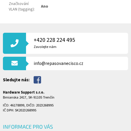
Značkování
Ano
VLAN (tagging)
:
Z
Á
P
+420 228 224 495
A
Zavolejte nám
T
Í
info@repasovanecisco.cz
Sledujte nás:
Hardware Support s.r.o.
Brnianska 2417, SK-91105 Trenčín
IČO: 46178899, DIČO: 2023268995
IČ DPH: SK2023268995
INFORMACE PRO VÁS