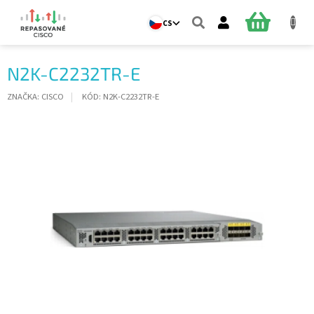
Přejít
na
NÁKUPNÍ
CS
obsah
KOŠÍK
N2K-C2232TR-E
ZNAČKA:
CISCO
KÓD:
N2K-C2232TR-E