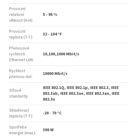
Provozní
relativní
5 - 95 %
vlhkost (H-H)
:
Provozní
32 - 104 °F
teplota (T-T)
:
Přenosové
rychlosti
10,100,1000 Mbit/s
Ethernet LAN
:
Rychlost
10000 Mbit/s
přenosu dat
:
IEEE 802.1Q, IEEE 802.1p, IEEE 802.3, IEEE
Síťové
802.3ab, IEEE 802.3ae, IEEE 802.3an, IEEE
standardy
:
802.3u
Skladovací
-20 - 70 °C
teplota (T-T)
:
Spotřeba
300 W
energie (max.)
: