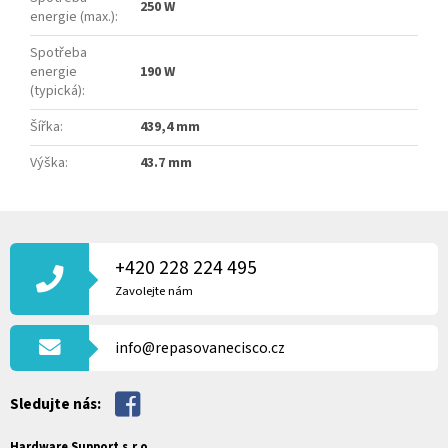
250 W
energie (max.)
:
Spotřeba
energie
190 W
(typická)
:
Šířka
:
439,4 mm
Výška
:
43.7 mm
Z
Á
P
+420 228 224 495
A
Zavolejte nám
T
Í
info@repasovanecisco.cz
Sledujte nás:
Hardware Support s.r.o.