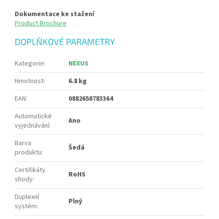
Dokumentace ke stažení
Product Brochure
DOPLŇKOVÉ PARAMETRY
Kategorie
:
NEXUS
Hmotnost
:
6.8 kg
EAN
:
0882658783364
Automatické
Ano
vyjednávání
:
Barva
Šedá
produktu
:
Certifikáty
RoHS
shody
:
Duplexní
Plný
systém
: