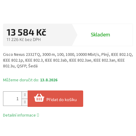
13 584 Kč
Skladem
11 226 Kč bez DPH
Měrná
cena:
Cisco Nexus 2332TQ, 3000 m, 100, 1000, 10000 Mbit/s, Plný, IEEE 802.1Q,
IEEE 802.1p, IEEE 802.3, IEEE 802.3ab, IEEE 802.3ae, IEEE 802.3an, IEEE
802.3u, QSFP, Šedá
Můžeme doručit do:
13.8.2026
Přidat do košíku
Detailní informace