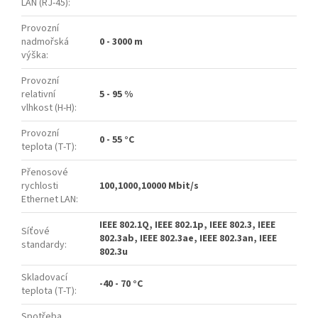
LAN (RJ-45)
:
Provozní
nadmořská
0 - 3000 m
výška
:
Provozní
relativní
5 - 95 %
vlhkost (H-H)
:
Provozní
0 - 55 °C
teplota (T-T)
:
Přenosové
rychlosti
100,1000,10000 Mbit/s
Ethernet LAN
:
IEEE 802.1Q, IEEE 802.1p, IEEE 802.3, IEEE
Síťové
802.3ab, IEEE 802.3ae, IEEE 802.3an, IEEE
standardy
:
802.3u
Skladovací
-40 - 70 °C
teplota (T-T)
:
Spotřeba