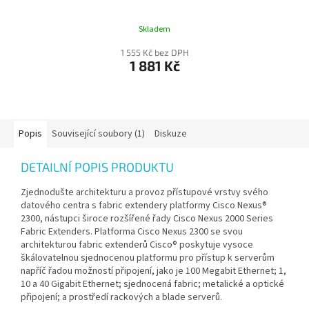
Skladem
1 555 Kč bez DPH
1 881 Kč
Popis
Související soubory (1)
Diskuze
DETAILNÍ POPIS PRODUKTU
Zjednodušte architekturu a provoz přístupové vrstvy svého
datového centra s fabric extendery platformy Cisco Nexus®
2300, nástupci široce rozšířené řady Cisco Nexus 2000 Series
Fabric Extenders. Platforma Cisco Nexus 2300 se svou
architekturou fabric extenderů Cisco® poskytuje vysoce
škálovatelnou sjednocenou platformu pro přístup k serverům
napříč řadou možností připojení, jako je 100 Megabit Ethernet; 1,
10 a 40 Gigabit Ethernet; sjednocená fabric; metalické a optické
připojení; a prostředí rackových a blade serverů.