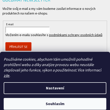
Vložte svůj e-mail a my vám budeme zasílat informace o nových
produktech na našem e-shopu.
E-mail
Vložením e-mailu souhlasíte s
podmínkami ochrany osobních údajů
PŘIHLÁSIT SE
Používáme cookies, abychom Vám umožnili pohodlné
prohlížení webu a díky analýze provozu webu neustále
Člen skupiny
zlepšovali jeho funkce, výkon a použitelnost.
Více informací
zde
.
Nastavení
Copyright 2026
REPASOVANÉ CISCO
. Všechna práva vyhrazena.
Vytvořil Shoptet
&
Souhlasím