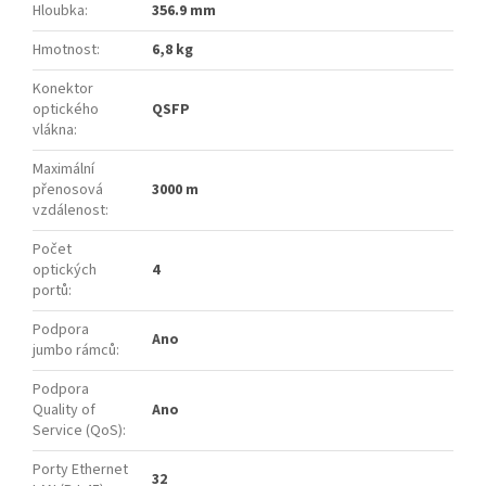
Hloubka
:
356.9 mm
Hmotnost
:
6,8 kg
Konektor
optického
QSFP
vlákna
:
Maximální
přenosová
3000 m
vzdálenost
:
Počet
optických
4
portů
:
Podpora
Ano
jumbo rámců
:
Podpora
Quality of
Ano
Service (QoS)
:
Porty Ethernet
32