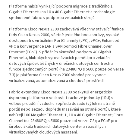
Platforma nabízí vynikající podporu migrace z tradičního 1
Gigabit Ethernetu na 10 a 40 Gigabit Ethernet a technologie
sjednocené fabric s podporou virtuálních strojů.
Platforma Cisco Nexus 2300 zachovává všechny stávající funkce
řady Cisco Nexus 2000, včetně jediného bodu správy, vysoké
dostupnosti s virtuálními PortChannely (vPC), vPC+, Enhanced
vPC a konvergence LAN a SAN pomocí Fibre Channel over
Ethernet (FCoE). S přidáním skutečné podpory 40 Gigabit
Ethernetu, hlubokých vyrovnávacích pamětí pro zvládání
datových špiček běžných v dnešních datových centrech a
funkce sjednocených portů (na 2348UPQ s 5600 pouze od verze
7.3) je platforma Cisco Nexus 2300 vhodná pro vysoce
virtualizovaná, automatizovaná a cloudová prostředí.
Fabric extendery Cisco Nexus 2300 poskytují energeticky
úspornou platformu o velikosti 1 rackové jednotky (1RU) s
volbou proudění vzduchu zepředu dozadu (výfuk na straně
portů) nebo zezadu dopředu (nasávání na straně portů), které
nabízejí 100 Megabit Ethernet; 1, 10 a 40 Gigabit Ethernet; Fibre
Channel (na 2348UPQ s 5600 pouze od verze 7.3); a FCoE pro
širokou škálu tradičních datových center a rozsáhlých
virtualizovaných cloudových nasazení.