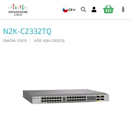
Přejít
na
NÁKUPNÍ
CS
obsah
KOŠÍK
N2K-C2332TQ
ZNAČKA:
CISCO
KÓD:
N2K-C2332TQ