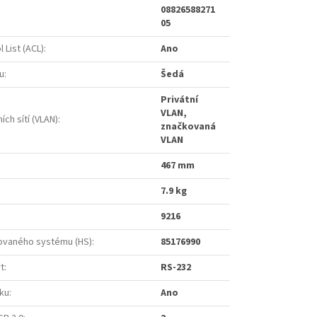
08826588271
05
 List (ACL)
:
Ano
u
:
Šedá
Privátní
VLAN,
ích sítí (VLAN)
:
značkovaná
VLAN
467 mm
7.9 kg
9216
ovaného systému (HS)
:
85176990
t
:
RS-232
ku
:
Ano