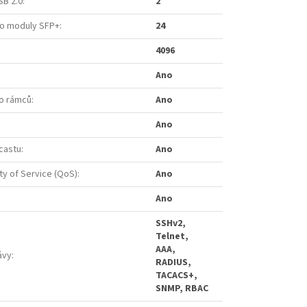
SB 2.0
:
2
ro moduly SFP+
:
24
4096
Ano
o rámců
:
Ano
Ano
castu
:
Ano
ty of Service (QoS)
:
Ano
:
Ano
SSHv2,
Telnet,
AAA,
ávy
:
RADIUS,
TACACS+,
SNMP, RBAC