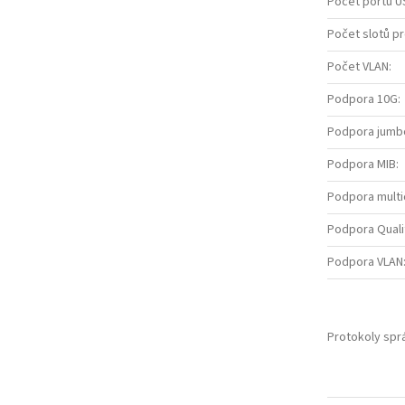
Počet portů U
Počet slotů p
Počet VLAN
:
Podpora 10G
:
Podpora jumb
Podpora MIB
:
Podpora multi
Podpora Quali
Podpora VLAN
Protokoly spr