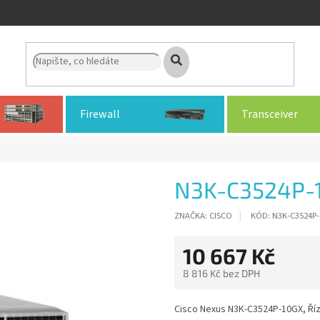
Firewall
Transceiver
N3K-C3524P-
ZNAČKA:
CISCO
KÓD:
N3K-C3524P
10 667 Kč
8 816 Kč bez DPH
Měrná
cena:
Cisco Nexus N3K-C3524P-10GX, Říz