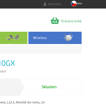
CS
PŘIHLÁŠENÍ
NÁKUPNÍ
Prázdný košík
KOŠÍK
Wireless
10GX
-10GX
Skladem
ený, L2/L3, Montáž do racku, 1U