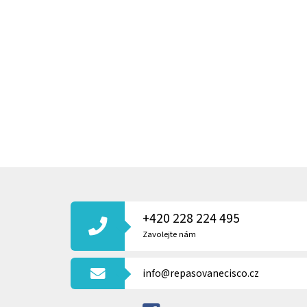
Z
Á
P
+420 228 224 495
A
T
Zavolejte nám
Í
info@repasovanecisco.cz