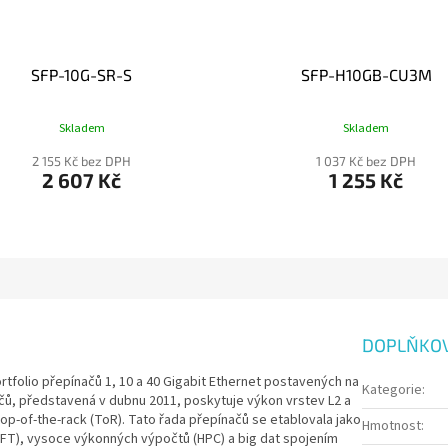
SFP-10G-SR-S
SFP-H10GB-CU3M
Skladem
Skladem
2 155 Kč bez DPH
1 037 Kč bez DPH
2 607 Kč
1 255 Kč
DOPLŇKO
tfolio přepínačů 1, 10 a 40 Gigabit Ethernet postavených na
Kategorie
:
ačů, představená v dubnu 2011, poskytuje výkon vrstev L2 a
u top-of-the-rack (ToR). Tato řada přepínačů se etablovala jako
Hmotnost
:
HFT), vysoce výkonných výpočtů (HPC) a big dat spojením