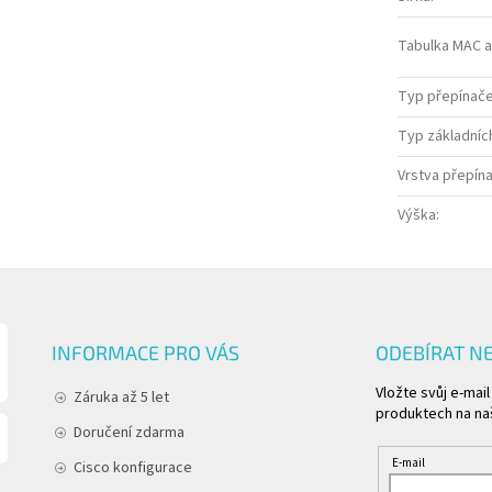
Tabulka MAC 
Typ přepínač
Typ základníc
Vrstva přepín
Výška
:
INFORMACE PRO VÁS
ODEBÍRAT N
Vložte svůj e-mai
Záruka až 5 let
produktech na na
Doručení zdarma
E-mail
Cisco konfigurace