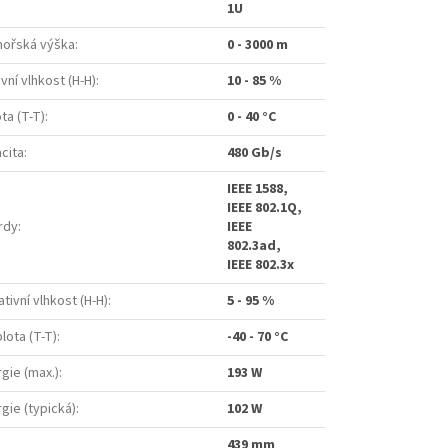
1U
mořská výška
:
0 - 3000 m
vní vlhkost (H-H)
:
10 - 85 %
ta (T-T)
:
0 - 40 °C
cita
:
480 Gb/s
IEEE 1588,
IEEE 802.1Q,
rdy
:
IEEE
802.3ad,
IEEE 802.3x
tivní vlhkost (H-H)
:
5 - 95 %
lota (T-T)
:
-40 - 70 °C
gie (max.)
:
193 W
gie (typická)
:
102 W
439 mm