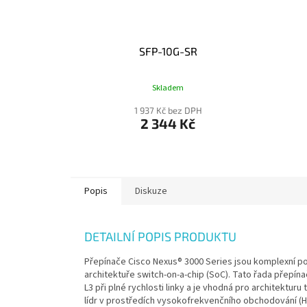
SFP-10G-SR
Skladem
1 937 Kč bez DPH
2 344 Kč
Popis
Diskuze
DETAILNÍ POPIS PRODUKTU
Přepínače Cisco Nexus® 3000 Series jsou komplexní por
architektuře switch-on-a-chip (SoC). Tato řada přepín
L3 při plné rychlosti linky a je vhodná pro architektur
lídr v prostředích vysokofrekvenčního obchodování (