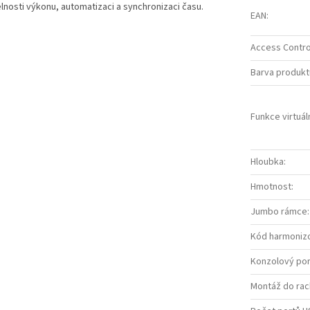
lnosti výkonu, automatizaci a synchronizaci času.
EAN
:
Access Control
Barva produkt
Funkce virtuáln
Hloubka
:
Hmotnost
:
Jumbo rámce
:
Kód harmoniz
Konzolový por
Montáž do rac