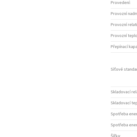
Provedení
:
Provozní nad
Provozní relati
Provozní teplo
Přepínací kapa
Síťové standa
Skladovací rela
Skladovací tep
Spotřeba ener
Spotřeba ener
Šířka
: