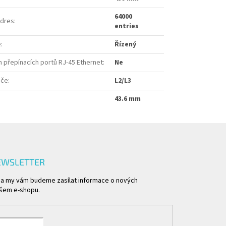
64000
adres
:
entries
e
:
Řízený
h přepínacích portů RJ-45 Ethernet
:
Ne
ače
:
L2/L3
43.6 mm
EWSLETTER
l a my vám budeme zasílat informace o nových
šem e-shopu.