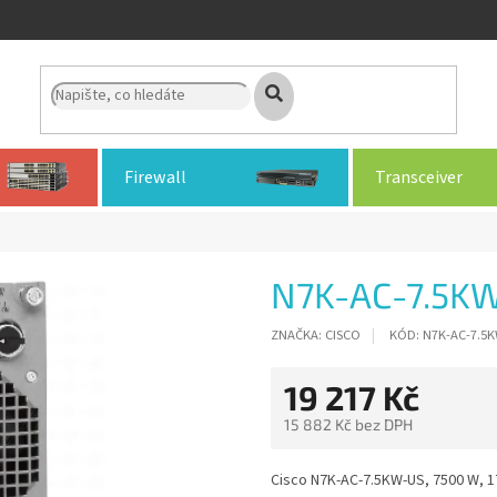
Firewall
Transceiver
N7K-AC-7.5K
ZNAČKA:
CISCO
KÓD:
N7K-AC-7.5
19 217 Kč
15 882 Kč bez DPH
Měrná
cena:
Cisco N7K-AC-7.5KW-US, 7500 W, 170