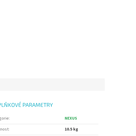
PLŇKOVÉ PARAMETRY
gorie
:
NEXUS
nost
:
10.5 kg