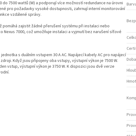
 do 7500 wattů (W) a podporují více možností redundance na úrovni
Barv
ené pro požadavky vysoké dostupnosti, zahrnují interní monitorování
funkce vzdálené správy.
Bezp
 pomáhá zajistit žádné přerušení systému při instalaci nebo
co Nexus 7000, což umožňuje instalaci a vyjmutí bez narušení síťové
Celk
Certi
 jednotka s duálním vstupem 30 A AC. Napájecí kabely AC pro napájecí
Doba
zdroji. Když jsou připojeny oba vstupy, výstupní výkon je 7500 W.
en vstup, výstupní výkon je 3750 W. K dispozici jsou dvě verze
Hlou
rodní.
Hmot
Komp
Provo
Provo