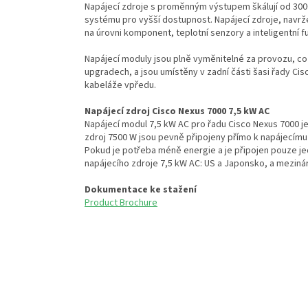
Napájecí zdroje s proměnným výstupem škálují od 3000
systému pro vyšší dostupnost. Napájecí zdroje, navrž
na úrovni komponent, teplotní senzory a inteligentní 
Napájecí moduly jsou plně vyměnitelné za provozu, což
upgradech, a jsou umístěny v zadní části šasi řady Cis
kabeláže vpředu.
Napájecí zdroj Cisco Nexus 7000 7,5 kW AC
Napájecí modul 7,5 kW AC pro řadu Cisco Nexus 7000 je
zdroj 7500 W jsou pevně připojeny přímo k napájecímu 
Pokud je potřeba méně energie a je připojen pouze jed
napájecího zdroje 7,5 kW AC: US a Japonsko, a meziná
Dokumentace ke stažení
Product Brochure