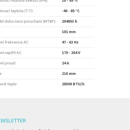
ovací relativní vlhkost (H-H)
:
10 - 95 %
ovací teplota (T-T)
:
-40 - 85 °C
dní doba mezi poruchami (MTBF)
:
204053 h
:
101 mm
pní frekvence AC
:
47 - 63 Hz
ní napětí AC
:
170 - 264 V
pní proud
:
24 A
a
:
216 mm
tové teplo
:
28500 BTU/h
EWSLETTER