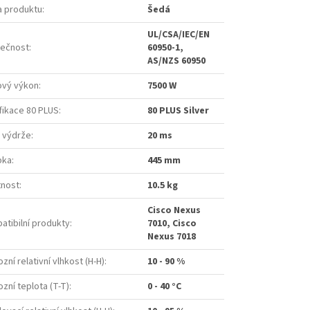
a produktu
:
Šedá
UL/CSA/IEC/EN
ečnost
:
60950-1,
AS/NZS 60950
ový výkon
:
7500 W
fikace 80 PLUS
:
80 PLUS Silver
 výdrže
:
20 ms
bka
:
445 mm
nost
:
10.5 kg
Cisco Nexus
atibilní produkty
:
7010, Cisco
Nexus 7018
zní relativní vlhkost (H-H)
:
10 - 90 %
zní teplota (T-T)
:
0 - 40 °C