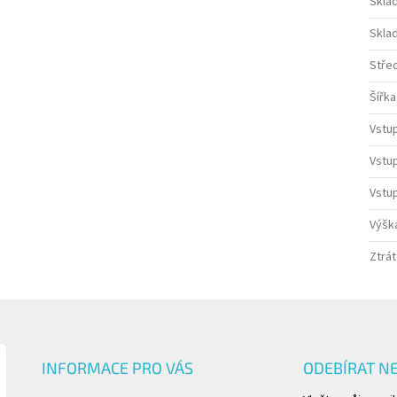
Sklad
Sklad
Stře
Šířka
Vstu
Vstup
Vstu
Výšk
Ztrá
INFORMACE PRO VÁS
ODEBÍRAT N