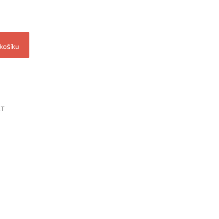
 košíku
ET