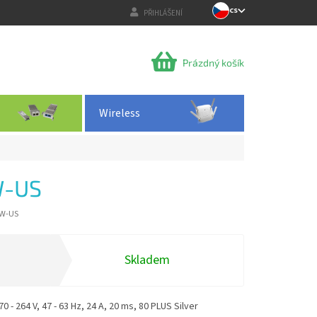
CS
PŘIHLÁŠENÍ
NÁKUPNÍ
Prázdný košík
KOŠÍK
Wireless
W-US
KW-US
Skladem
 - 264 V, 47 - 63 Hz, 24 A, 20 ms, 80 PLUS Silver