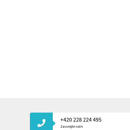
Z
Á
P
+420 228 224 495
A
T
Zavolejte nám