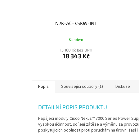
N7K-AC-7.5KW-INT
Skladem
15 160 Kč bez DPH
18 343 Kč
Popis
Související soubory (1)
Diskuze
DETAILNÍ POPIS PRODUKTU
Napájecí moduly Cisco Nexus™ 7000 Series Power Supp
vysokou účinnost, sdílení zátěže a výměnu za provozu
poskytujících odolnost proti poruchám na úrovni šasi i