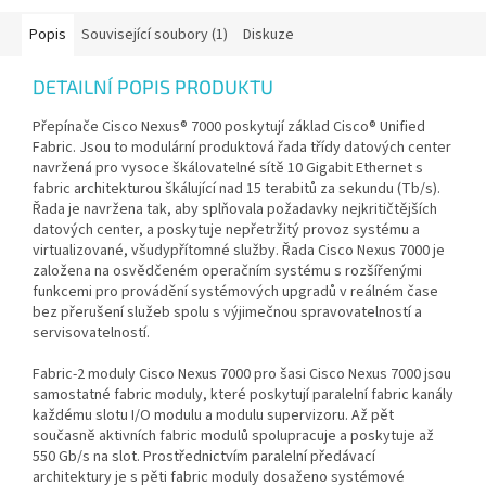
Popis
Související soubory (1)
Diskuze
DETAILNÍ POPIS PRODUKTU
Přepínače Cisco Nexus® 7000 poskytují základ Cisco® Unified
Fabric. Jsou to modulární produktová řada třídy datových center
navržená pro vysoce škálovatelné sítě 10 Gigabit Ethernet s
fabric architekturou škálující nad 15 terabitů za sekundu (Tb/s).
Řada je navržena tak, aby splňovala požadavky nejkritičtějších
datových center, a poskytuje nepřetržitý provoz systému a
virtualizované, všudypřítomné služby. Řada Cisco Nexus 7000 je
založena na osvědčeném operačním systému s rozšířenými
funkcemi pro provádění systémových upgradů v reálném čase
bez přerušení služeb spolu s výjimečnou spravovatelností a
servisovatelností.
Fabric-2 moduly Cisco Nexus 7000 pro šasi Cisco Nexus 7000 jsou
samostatné fabric moduly, které poskytují paralelní fabric kanály
každému slotu I/O modulu a modulu supervizoru. Až pět
současně aktivních fabric modulů spolupracuje a poskytuje až
550 Gb/s na slot. Prostřednictvím paralelní předávací
architektury je s pěti fabric moduly dosaženo systémové