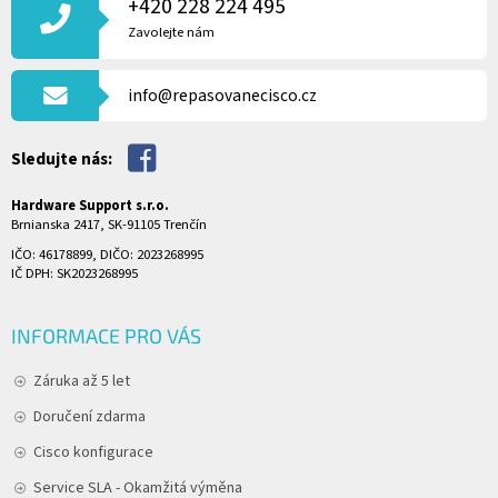
P
+420 228 224 495
A
Zavolejte nám
T
Í
info@repasovanecisco.cz
Sledujte nás:
Hardware Support s.r.o.
Brnianska 2417, SK-91105 Trenčín
IČO: 46178899, DIČO: 2023268995
IČ DPH: SK2023268995
INFORMACE PRO VÁS
Záruka až 5 let
Doručení zdarma
Cisco konfigurace
Service SLA - Okamžitá výměna