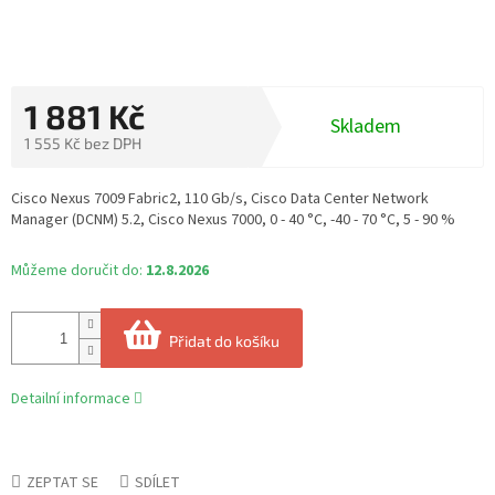
1 881 Kč
Skladem
1 555 Kč bez DPH
Měrná
cena:
Cisco Nexus 7009 Fabric2, 110 Gb/s, Cisco Data Center Network
Manager (DCNM) 5.2, Cisco Nexus 7000, 0 - 40 °C, -40 - 70 °C, 5 - 90 %
Můžeme doručit do:
12.8.2026
Přidat do košíku
Detailní informace
ZEPTAT SE
SDÍLET