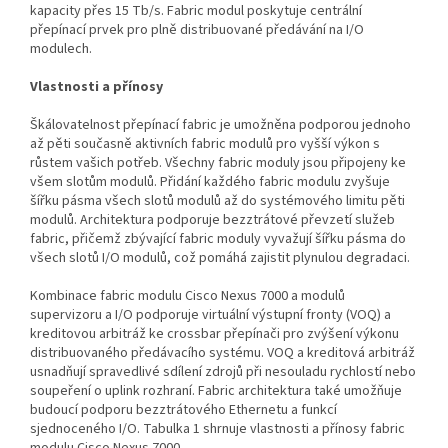
kapacity přes 15 Tb/s. Fabric modul poskytuje centrální
přepínací prvek pro plně distribuované předávání na I/O
modulech.
Vlastnosti a přínosy
Škálovatelnost přepínací fabric je umožněna podporou jednoho
až pěti současně aktivních fabric modulů pro vyšší výkon s
růstem vašich potřeb. Všechny fabric moduly jsou připojeny ke
všem slotům modulů. Přidání každého fabric modulu zvyšuje
šířku pásma všech slotů modulů až do systémového limitu pěti
modulů. Architektura podporuje bezztrátové převzetí služeb
fabric, přičemž zbývající fabric moduly vyvažují šířku pásma do
všech slotů I/O modulů, což pomáhá zajistit plynulou degradaci.
Kombinace fabric modulu Cisco Nexus 7000 a modulů
supervizoru a I/O podporuje virtuální výstupní fronty (VOQ) a
kreditovou arbitráž ke crossbar přepínači pro zvýšení výkonu
distribuovaného předávacího systému. VOQ a kreditová arbitráž
usnadňují spravedlivé sdílení zdrojů při nesouladu rychlostí nebo
soupeření o uplink rozhraní. Fabric architektura také umožňuje
budoucí podporu bezztrátového Ethernetu a funkcí
sjednoceného I/O. Tabulka 1 shrnuje vlastnosti a přínosy fabric