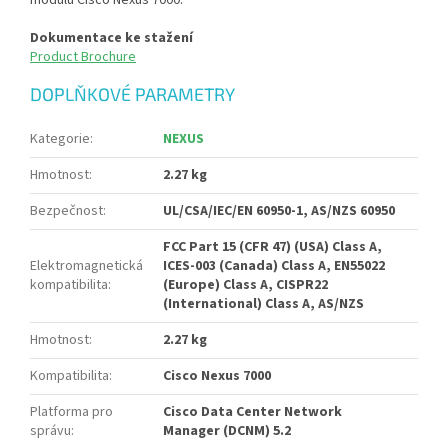
modulu Cisco Nexus 7000.
Dokumentace ke stažení
Product Brochure
DOPLŇKOVÉ PARAMETRY
Kategorie
:
NEXUS
Hmotnost
:
2.27 kg
Bezpečnost
:
UL/CSA/IEC/EN 60950-1, AS/NZS 60950
FCC Part 15 (CFR 47) (USA) Class A,
Elektromagnetická
ICES-003 (Canada) Class A, EN55022
kompatibilita
:
(Europe) Class A, CISPR22
(International) Class A, AS/NZS
Hmotnost
:
2.27 kg
Kompatibilita
:
Cisco Nexus 7000
Platforma pro
Cisco Data Center Network
správu
:
Manager (DCNM) 5.2