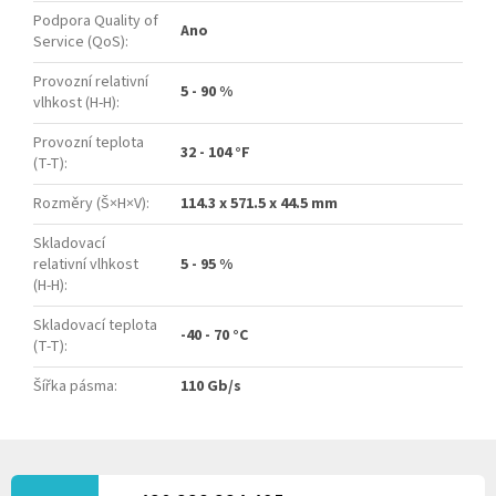
Podpora Quality of
Ano
Service (QoS)
:
Provozní relativní
5 - 90 %
vlhkost (H-H)
:
Provozní teplota
32 - 104 °F
(T-T)
:
Rozměry (Š×H×V)
:
114.3 x 571.5 x 44.5 mm
Skladovací
relativní vlhkost
5 - 95 %
(H-H)
:
Skladovací teplota
-40 - 70 °C
(T-T)
:
Šířka pásma
:
110 Gb/s
Z
Á