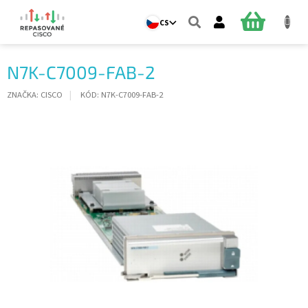
Přejít
na
NÁKUPNÍ
CS
obsah
KOŠÍK
N7K-C7009-FAB-2
ZNAČKA:
CISCO
KÓD:
N7K-C7009-FAB-2