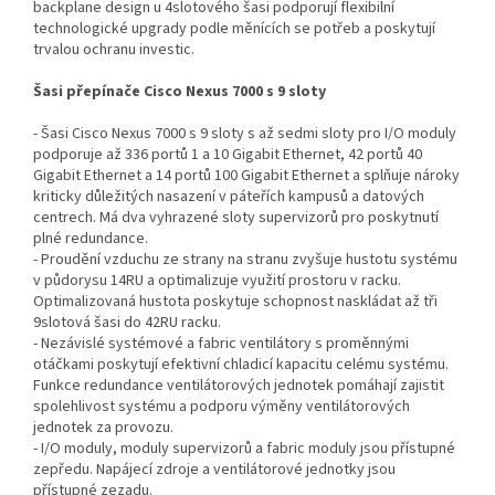
backplane design u 4slotového šasi podporují flexibilní
technologické upgrady podle měnících se potřeb a poskytují
trvalou ochranu investic.
Šasi přepínače Cisco Nexus 7000 s 9 sloty
- Šasi Cisco Nexus 7000 s 9 sloty s až sedmi sloty pro I/O moduly
podporuje až 336 portů 1 a 10 Gigabit Ethernet, 42 portů 40
Gigabit Ethernet a 14 portů 100 Gigabit Ethernet a splňuje nároky
kriticky důležitých nasazení v páteřích kampusů a datových
centrech. Má dva vyhrazené sloty supervizorů pro poskytnutí
plné redundance.
- Proudění vzduchu ze strany na stranu zvyšuje hustotu systému
v půdorysu 14RU a optimalizuje využití prostoru v racku.
Optimalizovaná hustota poskytuje schopnost naskládat až tři
9slotová šasi do 42RU racku.
- Nezávislé systémové a fabric ventilátory s proměnnými
otáčkami poskytují efektivní chladicí kapacitu celému systému.
Funkce redundance ventilátorových jednotek pomáhají zajistit
spolehlivost systému a podporu výměny ventilátorových
jednotek za provozu.
- I/O moduly, moduly supervizorů a fabric moduly jsou přístupné
zepředu. Napájecí zdroje a ventilátorové jednotky jsou
přístupné zezadu.