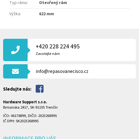
Typ rámu
:
Otevřený rám
Výška
:
622 mm
Z
Á
P
+420 228 224 495
A
Zavolejte nám
T
Í
info@repasovanecisco.cz
Sledujte nás:
Hardware Support s.r.o.
Brnianska 2417, SK-91105 Trenčín
IČO: 46178899, DIČO: 2023268995
IČ DPH: SK2023268995
INFORMACE PRO VÁS