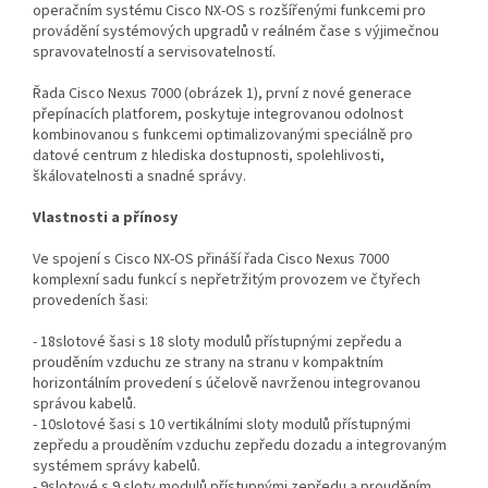
operačním systému Cisco NX-OS s rozšířenými funkcemi pro
provádění systémových upgradů v reálném čase s výjimečnou
spravovatelností a servisovatelností.
Řada Cisco Nexus 7000 (obrázek 1), první z nové generace
přepínacích platforem, poskytuje integrovanou odolnost
kombinovanou s funkcemi optimalizovanými speciálně pro
datové centrum z hlediska dostupnosti, spolehlivosti,
škálovatelnosti a snadné správy.
Vlastnosti a přínosy
Ve spojení s Cisco NX-OS přináší řada Cisco Nexus 7000
komplexní sadu funkcí s nepřetržitým provozem ve čtyřech
provedeních šasi:
- 18slotové šasi s 18 sloty modulů přístupnými zepředu a
prouděním vzduchu ze strany na stranu v kompaktním
horizontálním provedení s účelově navrženou integrovanou
správou kabelů.
- 10slotové šasi s 10 vertikálními sloty modulů přístupnými
zepředu a prouděním vzduchu zepředu dozadu a integrovaným
systémem správy kabelů.
- 9slotové s 9 sloty modulů přístupnými zepředu a prouděním