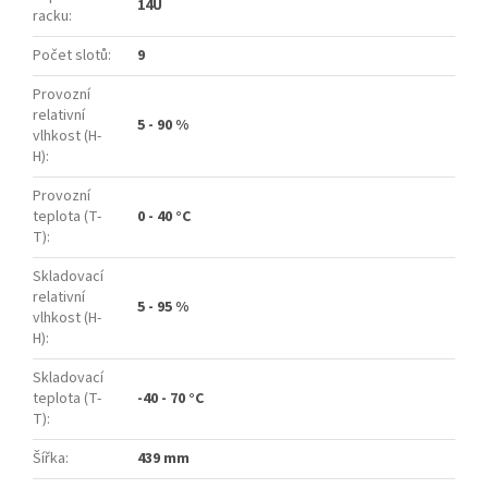
14U
racku
:
Počet slotů
:
9
Provozní
relativní
5 - 90 %
vlhkost (H-
H)
:
Provozní
teplota (T-
0 - 40 °C
T)
:
Skladovací
relativní
5 - 95 %
vlhkost (H-
H)
:
Skladovací
teplota (T-
-40 - 70 °C
T)
:
Šířka
:
439 mm