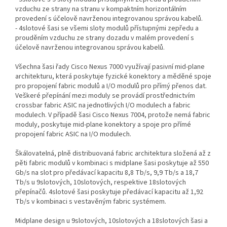
vzduchu ze strany na stranu v kompaktním horizontálním
provedení s účelově navrženou integrovanou správou kabelů.
- 4slotové šasi se všemi sloty modulů přístupnými zepředu a
prouděním vzduchu ze strany dozadu v malém provedení s
účelově navrženou integrovanou správou kabelů.
Všechna šasi řady Cisco Nexus 7000 využívají pasivní mid-plane
architekturu, která poskytuje fyzické konektory a měděné spoje
pro propojení fabric modulů a I/O modulů pro přímý přenos dat.
Veškeré přepínání mezi moduly se provádí prostřednictvím
crossbar fabric ASIC na jednotlivých I/O modulech a fabric
modulech. V případě šasi Cisco Nexus 7004, protože nemá fabric
moduly, poskytuje mid-plane konektory a spoje pro přímé
propojení fabric ASIC na I/O modulech.
Škálovatelná, plně distribuovaná fabric architektura složená až z
pěti fabric modulů v kombinaci s midplane šasi poskytuje až 550
Gb/s na slot pro předávací kapacitu 8,8 Tb/s, 9,9 Tb/s a 18,7
Tb/s u 9slotových, 10slotových, respektive 18slotových
přepínačů. 4slotové šasi poskytuje předávací kapacitu až 1,92
Tb/s v kombinaci s vestavěným fabric systémem.
Midplane design u 9slotových, 10slotových a 18slotových šasi a