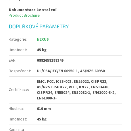
Dokumentace ke stažení
Product Brochure
DOPLŇKOVÉ PARAMETRY
Kategorie
:
NEXUS
Hmotnost
:
45 kg
EAN
:
0882658298349
Bezpečnost
:
UL/CSA/IEC/EN 60950-1, AS/NZS 60950
EMC, FCC, ICES-003, EN55022, CISPR22,
AS/NZS CISPR22, VCCI, KN22, CNS13438,
Certifikace
:
CISPR24, EN55024, EN50082-1, EN61000-3-2,
EN61000-3-
Hloubka
:
610 mm
Hmotnost
:
45 kg
Kapacita