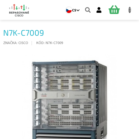
Přejít
na
NÁKUPNÍ
CS
obsah
KOŠÍK
N7K-C7009
ZNAČKA:
CISCO
KÓD:
N7K-C7009