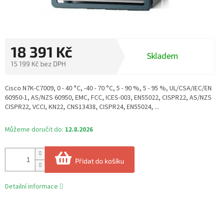
18 391 Kč
Skladem
15 199 Kč bez DPH
Měrná
cena:
Cisco N7K-C7009, 0 - 40 °C, -40 - 70 °C, 5 - 90 %, 5 - 95 %, UL/CSA/IEC/EN
60950-1, AS/NZS 60950, EMC, FCC, ICES-003, EN55022, CISPR22, AS/NZS
CISPR22, VCCI, KN22, CNS13438, CISPR24, EN55024, ...
Můžeme doručit do:
12.8.2026
Přidat do košíku
Detailní informace