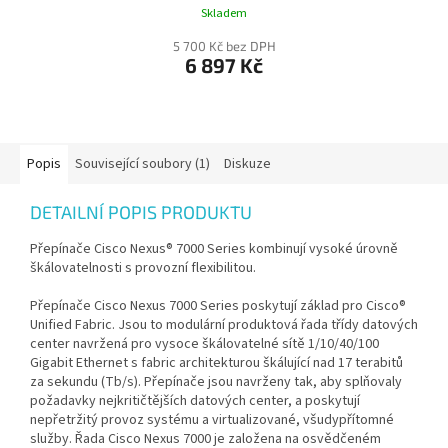
Skladem
5 700 Kč bez DPH
6 897 Kč
Popis
Související soubory (1)
Diskuze
DETAILNÍ POPIS PRODUKTU
Přepínače Cisco Nexus® 7000 Series kombinují vysoké úrovně
škálovatelnosti s provozní flexibilitou.
Přepínače Cisco Nexus 7000 Series poskytují základ pro Cisco®
Unified Fabric. Jsou to modulární produktová řada třídy datových
center navržená pro vysoce škálovatelné sítě 1/10/40/100
Gigabit Ethernet s fabric architekturou škálující nad 17 terabitů
za sekundu (Tb/s). Přepínače jsou navrženy tak, aby splňovaly
požadavky nejkritičtějších datových center, a poskytují
nepřetržitý provoz systému a virtualizované, všudypřítomné
služby. Řada Cisco Nexus 7000 je založena na osvědčeném