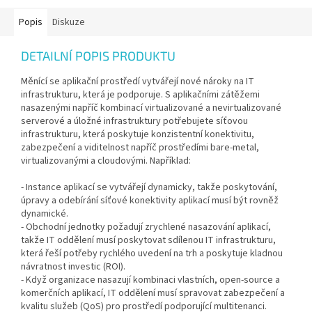
Popis
Diskuze
DETAILNÍ POPIS PRODUKTU
Měnící se aplikační prostředí vytvářejí nové nároky na IT
infrastrukturu, která je podporuje. S aplikačními zátěžemi
nasazenými napříč kombinací virtualizované a nevirtualizované
serverové a úložné infrastruktury potřebujete síťovou
infrastrukturu, která poskytuje konzistentní konektivitu,
zabezpečení a viditelnost napříč prostředími bare-metal,
virtualizovanými a cloudovými. Například:
- Instance aplikací se vytvářejí dynamicky, takže poskytování,
úpravy a odebírání síťové konektivity aplikací musí být rovněž
dynamické.
- Obchodní jednotky požadují zrychlené nasazování aplikací,
takže IT oddělení musí poskytovat sdílenou IT infrastrukturu,
která řeší potřeby rychlého uvedení na trh a poskytuje kladnou
návratnost investic (ROI).
- Když organizace nasazují kombinaci vlastních, open-source a
komerčních aplikací, IT oddělení musí spravovat zabezpečení a
kvalitu služeb (QoS) pro prostředí podporující multitenanci.