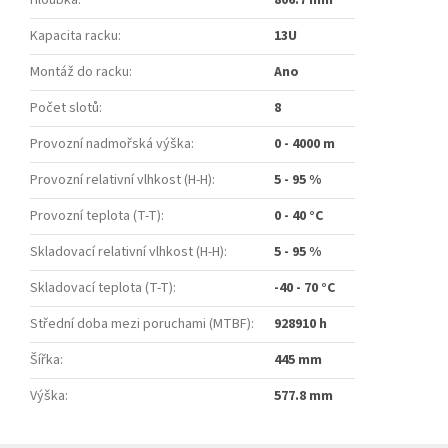
Hloubka
:
806.7 mm
Kapacita racku
:
13U
Montáž do racku
:
Ano
Počet slotů
:
8
Provozní nadmořská výška
:
0 - 4000 m
Provozní relativní vlhkost (H-H)
:
5 - 95 %
Provozní teplota (T-T)
:
0 - 40 °C
Skladovací relativní vlhkost (H-H)
:
5 - 95 %
Skladovací teplota (T-T)
:
-40 - 70 °C
Střední doba mezi poruchami (MTBF)
:
928910 h
Šířka
:
445 mm
Výška
:
577.8 mm