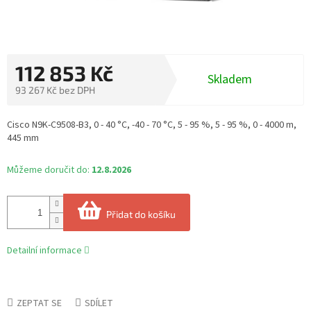
112 853 Kč
Skladem
93 267 Kč bez DPH
Měrná
cena:
Cisco N9K-C9508-B3, 0 - 40 °C, -40 - 70 °C, 5 - 95 %, 5 - 95 %, 0 - 4000 m,
445 mm
Můžeme doručit do:
12.8.2026
Přidat do košíku
Detailní informace
ZEPTAT SE
SDÍLET