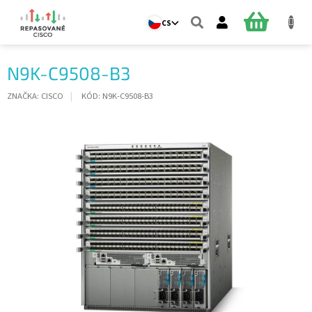
Přejít
na
NÁKUPNÍ
CS
obsah
KOŠÍK
N9K-C9508-B3
ZNAČKA:
CISCO
KÓD:
N9K-C9508-B3