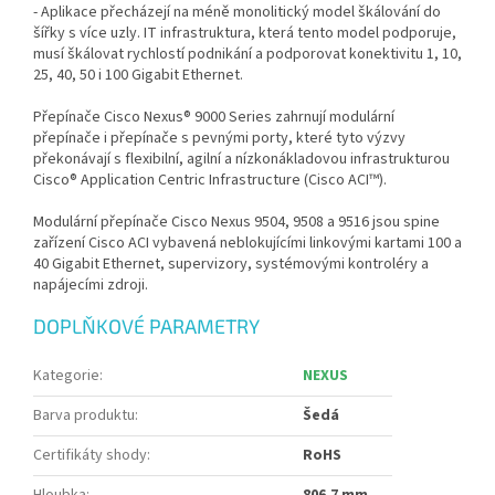
- Aplikace přecházejí na méně monolitický model škálování do
šířky s více uzly. IT infrastruktura, která tento model podporuje,
musí škálovat rychlostí podnikání a podporovat konektivitu 1, 10,
25, 40, 50 i 100 Gigabit Ethernet.
Přepínače Cisco Nexus® 9000 Series zahrnují modulární
přepínače i přepínače s pevnými porty, které tyto výzvy
překonávají s flexibilní, agilní a nízkonákladovou infrastrukturou
Cisco® Application Centric Infrastructure (Cisco ACI™).
Modulární přepínače Cisco Nexus 9504, 9508 a 9516 jsou spine
zařízení Cisco ACI vybavená neblokujícími linkovými kartami 100 a
40 Gigabit Ethernet, supervizory, systémovými kontroléry a
napájecími zdroji.
DOPLŇKOVÉ PARAMETRY
Kategorie
:
NEXUS
Barva produktu
:
Šedá
Certifikáty shody
:
RoHS