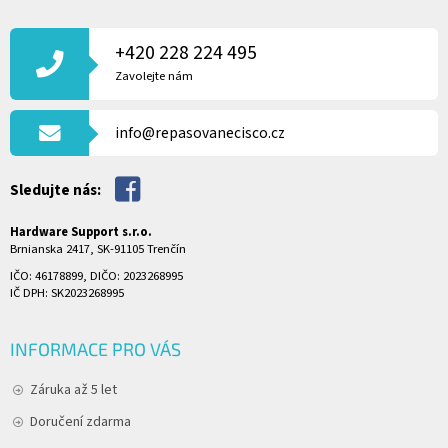
Z
Á
P
+420 228 224 495
A
Zavolejte nám
T
Í
info@repasovanecisco.cz
Sledujte nás:
Hardware Support s.r.o.
Brnianska 2417, SK-91105 Trenčín
IČO: 46178899, DIČO: 2023268995
IČ DPH: SK2023268995
INFORMACE PRO VÁS
Záruka až 5 let
Doručení zdarma