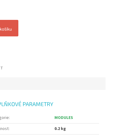
 košíku
ET
PLŇKOVÉ PARAMETRY
gorie
:
MODULES
nost
:
0.2 kg