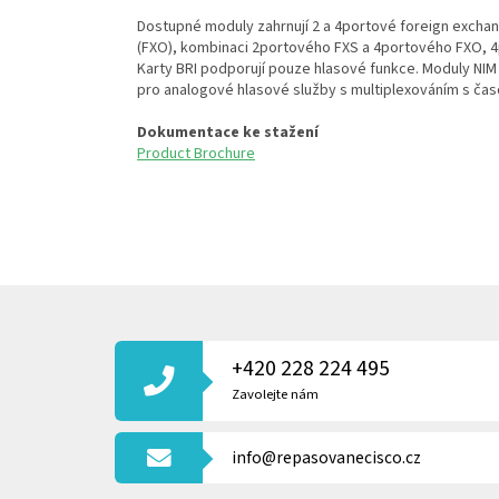
Dostupné moduly zahrnují 2 a 4portové foreign exchange
(FXO), kombinaci 2portového FXS a 4portového FXO, 4po
Karty BRI podporují pouze hlasové funkce. Moduly NIM 
pro analogové hlasové služby s multiplexováním s ča
Dokumentace ke stažení
Product Brochure
Z
Á
P
+420 228 224 495
A
T
Zavolejte nám
Í
info@repasovanecisco.cz