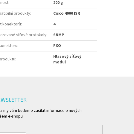
nost
:
200 g
atibilní produkty
:
Cisco 4000 ISR
t konektorů
:
4
orované síťové protokoly
:
SNMP
konektoru
:
FXO
Hlasový síťový
produktu
:
modul
EWSLETTER
l a my vám budeme zasílat informace o nových
šem e-shopu.