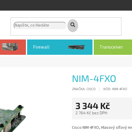
Firewall
Transceiver
NIM-4FXO
ZNAČKA:
CISCO
KÓD:
NIM-4FXO
3 344 Kč
2 764 Kč bez DPH
Měrná
cena:
Cisco NIM-4FXO, Hlasový síťový mo