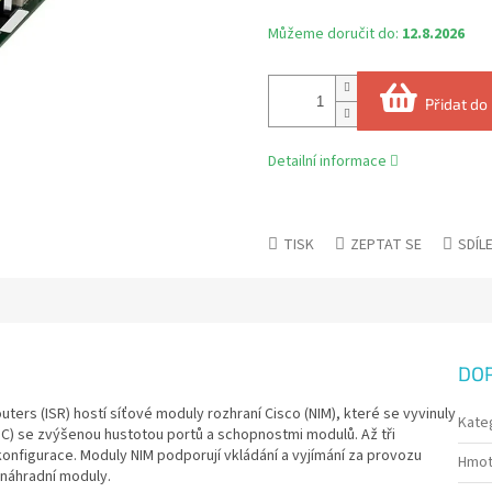
Můžeme doručit do:
12.8.2026
Přidat do
Detailní informace
TISK
ZEPTAT SE
SDÍL
DO
ers (ISR) hostí síťové moduly rozhraní Cisco (NIM), které se vyvinuly
Kate
IC) se zvýšenou hustotou portů a schopnostmi modulů. Až tři
 konfigurace. Moduly NIM podporují vkládání a vyjímání za provozu
Hmot
 náhradní moduly.