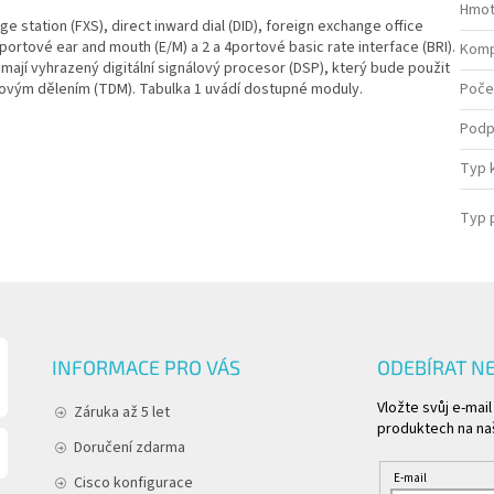
Hmot
 station (FXS), direct inward dial (DID), foreign exchange office
rtové ear and mouth (E/M) a 2 a 4portové basic rate interface (BRI).
Komp
mají vyhrazený digitální signálový procesor (DSP), který bude použit
sovým dělením (TDM). Tabulka 1 uvádí dostupné moduly.
Poče
Podp
Typ 
Typ 
INFORMACE PRO VÁS
ODEBÍRAT N
Vložte svůj e-mai
Záruka až 5 let
produktech na na
Doručení zdarma
E-mail
Cisco konfigurace