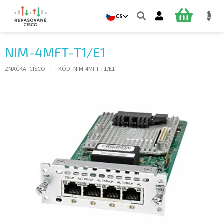
Přejít
na
NÁKUPNÍ
CS
obsah
KOŠÍK
NIM-4MFT-T1/E1
ZNAČKA:
CISCO
KÓD:
NIM-4MFT-T1/E1