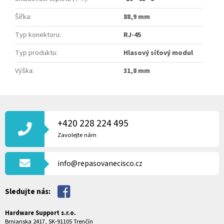
Šířka
:
88,9 mm
Typ konektoru
:
RJ-45
Typ produktu
:
Hlasový síťový modul
Výška
:
31,8 mm
Z
Á
P
+420 228 224 495
A
Zavolejte nám
T
Í
info@repasovanecisco.cz
Sledujte nás:
Hardware Support s.r.o.
Brnianska 2417, SK-91105 Trenčín