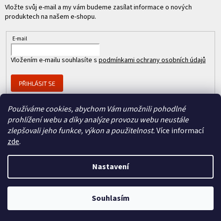
Vložte svůj e-mail a my vám budeme zasílat informace o nových
produktech na našem e-shopu.
E-mail
Vložením e-mailu souhlasíte s
podmínkami ochrany osobních údajů
PŘIHLÁSIT SE
Používáme cookies, abychom Vám umožnili pohodlné
prohlížení webu a díky analýze provozu webu neustále
Člen skupiny
zlepšovali jeho funkce, výkon a použitelnost.
Více informací
zde
.
Nastavení
Copyright 2026
REPASOVANÉ CISCO
. Všechna práva vyhrazena.
Vytvořil Shoptet
&
Souhlasím