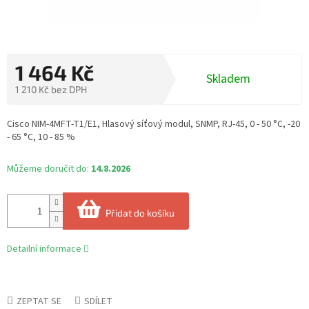
1 464 Kč
Skladem
1 210 Kč bez DPH
Měrná
cena:
Cisco NIM-4MFT-T1/E1, Hlasový síťový modul, SNMP, RJ-45, 0 - 50 °C, -20
- 65 °C, 10 - 85 %
Můžeme doručit do:
14.8.2026
Přidat do košíku
Detailní informace
ZEPTAT SE
SDÍLET