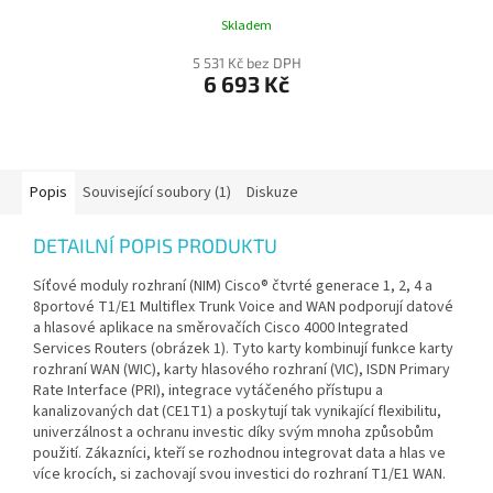
Skladem
5 531 Kč bez DPH
6 693 Kč
Popis
Související soubory (1)
Diskuze
DETAILNÍ POPIS PRODUKTU
Síťové moduly rozhraní (NIM) Cisco® čtvrté generace 1, 2, 4 a
8portové T1/E1 Multiflex Trunk Voice and WAN podporují datové
a hlasové aplikace na směrovačích Cisco 4000 Integrated
Services Routers (obrázek 1). Tyto karty kombinují funkce karty
rozhraní WAN (WIC), karty hlasového rozhraní (VIC), ISDN Primary
Rate Interface (PRI), integrace vytáčeného přístupu a
kanalizovaných dat (CE1T1) a poskytují tak vynikající flexibilitu,
univerzálnost a ochranu investic díky svým mnoha způsobům
použití. Zákazníci, kteří se rozhodnou integrovat data a hlas ve
více krocích, si zachovají svou investici do rozhraní T1/E1 WAN.