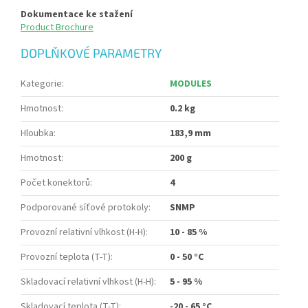
Dokumentace ke stažení
Product Brochure
DOPLŇKOVÉ PARAMETRY
Kategorie
:
MODULES
Hmotnost
:
0.2 kg
Hloubka
:
183,9 mm
Hmotnost
:
200 g
Počet konektorů
:
4
Podporované síťové protokoly
:
SNMP
Provozní relativní vlhkost (H-H)
:
10 - 85 %
Provozní teplota (T-T)
:
0 - 50 °C
Skladovací relativní vlhkost (H-H)
:
5 - 95 %
Skladovací teplota (T-T)
:
-20 - 65 °C