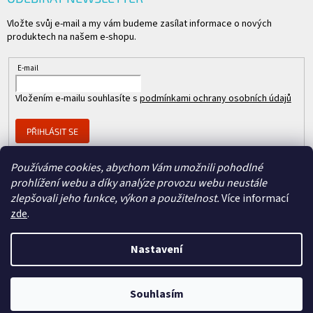
Vložte svůj e-mail a my vám budeme zasílat informace o nových
produktech na našem e-shopu.
E-mail
Vložením e-mailu souhlasíte s
podmínkami ochrany osobních údajů
PŘIHLÁSIT SE
Používáme cookies, abychom Vám umožnili pohodlné
prohlížení webu a díky analýze provozu webu neustále
Člen skupiny
zlepšovali jeho funkce, výkon a použitelnost.
Více informací
zde
.
Nastavení
Copyright 2026
REPASOVANÉ CISCO
. Všechna práva vyhrazena.
Vytvořil Shoptet
&
Souhlasím