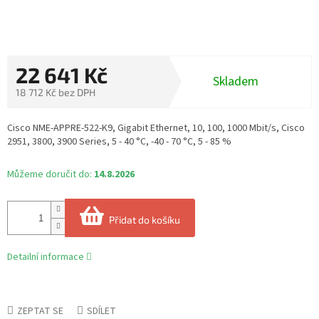
22 641 Kč
Skladem
18 712 Kč bez DPH
Měrná
cena:
Cisco NME-APPRE-522-K9, Gigabit Ethernet, 10, 100, 1000 Mbit/s, Cisco
2951, 3800, 3900 Series, 5 - 40 °C, -40 - 70 °C, 5 - 85 %
Můžeme doručit do:
14.8.2026
Přidat do košíku
Detailní informace
ZEPTAT SE
SDÍLET