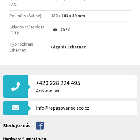
LAN
:
Rozměry (Š×H×V)
:
180 x 183 x 39 mm
Skladovací teplota
-40 - 70 °C
(T-T)
:
Typ rozhraní
Gigabit Ethernet
Ethernet
:
Z
Á
P
+420 228 224 495
A
Zavolejte nám
T
Í
info@repasovanecisco.cz
Sledujte nás:
Hardware Support s.r.o.