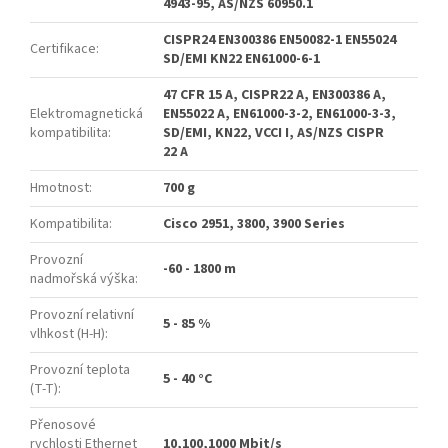
4943-95, AS/NZS 60950.1
CISPR24 EN300386 EN50082-1 EN55024
Certifikace
:
SD/EMI KN22 EN61000-6-1
47 CFR 15 A, CISPR22 A, EN300386 A,
Elektromagnetická
EN55022 A, EN61000-3-2, EN61000-3-3,
kompatibilita
:
SD/EMI, KN22, VCCI I, AS/NZS CISPR
22 A
Hmotnost
:
700 g
Kompatibilita
:
Cisco 2951, 3800, 3900 Series
Provozní
-60 - 1800 m
nadmořská výška
:
Provozní relativní
5 - 85 %
vlhkost (H-H)
:
Provozní teplota
5 - 40 °C
(T-T)
:
Přenosové
rychlosti Ethernet
10,100,1000 Mbit/s