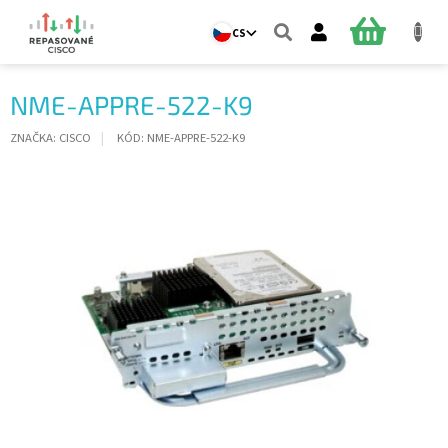
Přejít
na
NÁKUPNÍ
CS
obsah
KOŠÍK
NME-APPRE-522-K9
ZNAČKA:
CISCO
KÓD:
NME-APPRE-522-K9