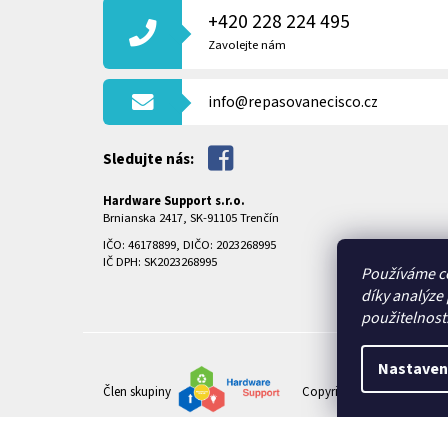
P
+420 228 224 495
A
T
Zavolejte nám
Í
info@repasovanecisco.cz
Sledujte nás:
Hardware Support s.r.o.
Brnianska 2417, SK-91105 Trenčín
IČO: 46178899, DIČO: 2023268995
IČ DPH: SK2023268995
Používáme c
díky analýze
použitelnost
Nastaven
Člen skupiny
Copyright 2026
REPASOVA