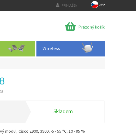
CS
PŘIHLÁŠENÍ
NÁKUPNÍ
Prázdný košík
KOŠÍK
Wireless
8
28
Skladem
 modul, Cisco 2900, 3900, -5 - 55 °C, 10 - 85 %