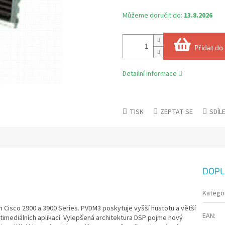
Můžeme doručit do:
13.8.2026
Přidat do
Detailní informace
TISK
ZEPTAT SE
SDÍL
DOPL
Katego
Cisco 2900 a 3900 Series. PVDM3 poskytuje vyšší hustotu a větší
EAN
:
imediálních aplikací. Vylepšená architektura DSP pojme nový