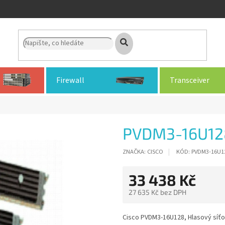
Firewall
Transceiver
PVDM3-16U12
ZNAČKA:
CISCO
KÓD:
PVDM3-16U1
33 438 Kč
27 635 Kč bez DPH
Měrná
cena:
Cisco PVDM3-16U128, Hlasový síťový