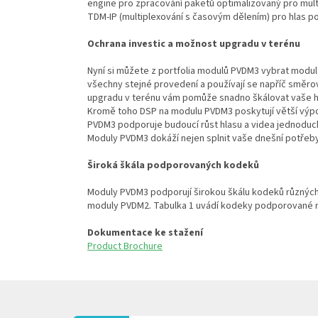
engine pro zpracování paketů optimalizovaný pro mul
TDM-IP (multiplexování s časovým dělením) pro hlas 
Ochrana investic a možnost upgradu v terénu
Nyní si můžete z portfolia modulů PVDM3 vybrat modul
všechny stejné provedení a používají se napříč směro
upgradu v terénu vám pomůže snadno škálovat vaše h
Kromě toho DSP na modulu PVDM3 poskytují větší výp
PVDM3 podporuje budoucí růst hlasu a videa jednodu
Moduly PVDM3 dokáží nejen splnit vaše dnešní potřeby
Široká škála podporovaných kodeků
Moduly PVDM3 podporují širokou škálu kodeků různých
moduly PVDM2. Tabulka 1 uvádí kodeky podporované 
Dokumentace ke stažení
Product Brochure
Z
Á