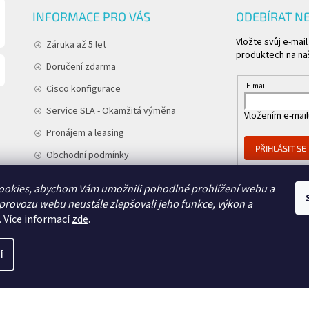
INFORMACE PRO VÁS
ODEBÍRAT N
Vložte svůj e-mai
Záruka až 5 let
produktech na na
Doručení zdarma
E-mail
Cisco konfigurace
Service SLA - Okamžitá výměna
Vložením e-mail
Pronájem a leasing
PŘIHLÁSIT SE
Obchodní podmínky
Podmínky ochrany osobních údajů
ookies, abychom Vám umožnili pohodlné prohlížení webu a
Kontakt
 provozu webu neustále zlepšovali jeho funkce, výkon a
.
Více informací
zde
.
í
NÉ CISCO
. Všechna práva vyhrazena.