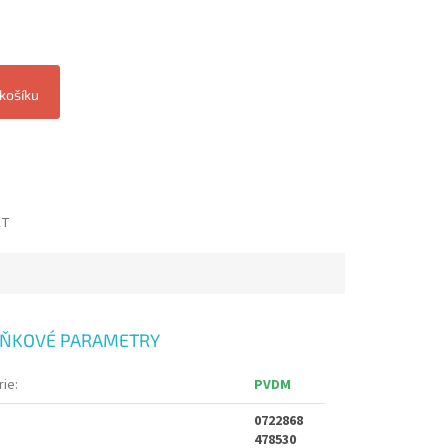
 košíku
ET
ŇKOVÉ PARAMETRY
rie
:
PVDM
0722868
478530