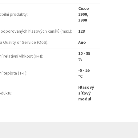
Cisco
bilní produkty
:
2900,
3900
odporovaných hlasových kanálů (max.)
:
128
 Quality of Service (QoS)
:
Ano
10 - 85
í relativní vlhkost (H-H)
:
%
-5 - 55
í teplota (T-T)
:
°C
Hlasový
oduktu
:
síťový
modul