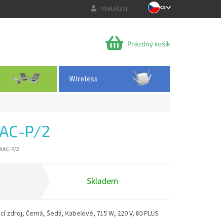
CS
PŘIHLÁŠENÍ
NÁKUPNÍ
Prázdný košík
KOŠÍK
Wireless
AC-P/2
WAC-P/2
Skladem
í zdroj, Černá, Šedá, Kabelové, 715 W, 220 V, 80 PLUS