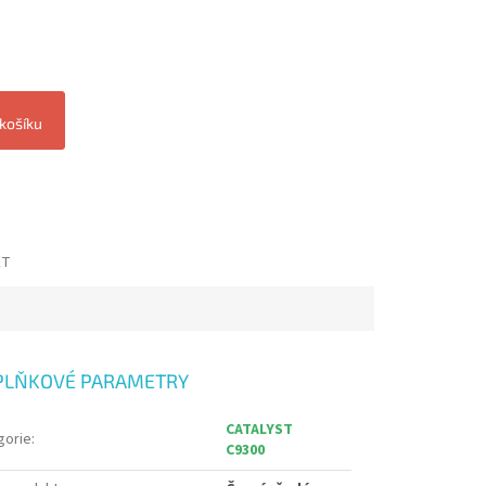
 košíku
ET
PLŇKOVÉ PARAMETRY
CATALYST
gorie
:
C9300