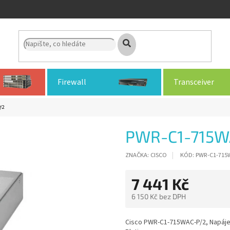
Firewall
Transceiver
/2
PWR-C1-715W
ZNAČKA:
CISCO
KÓD:
PWR-C1-715
7 441 Kč
6 150 Kč bez DPH
Měrná
cena:
Cisco PWR-C1-715WAC-P/2, Napájec