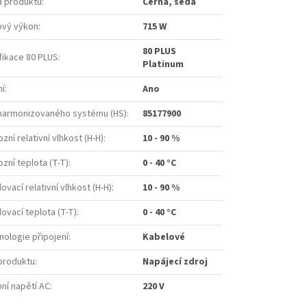
a produktu
:
Černá, šedá
ový výkon
:
715 W
80 PLUS
fikace 80 PLUS
:
Platinum
ní
:
Ano
harmonizovaného systému (HS)
:
85177900
zní relativní vlhkost (H-H)
:
10 - 90 %
zní teplota (T-T)
:
0 - 40 °C
ovací relativní vlhkost (H-H)
:
10 - 90 %
ovací teplota (T-T)
:
0 - 40 °C
nologie připojení
:
Kabelové
produktu
:
Napájecí zdroj
ní napětí AC
:
220 V