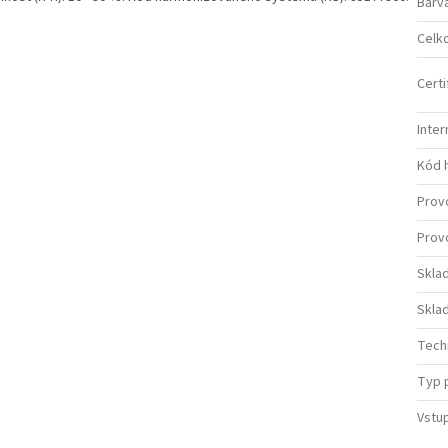
Barv
Celk
Certi
Inter
Kód 
Provo
Provo
Sklad
Sklad
Tech
Typ 
Vstup