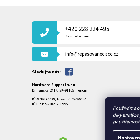
Z
Á
P
+420 228 224 495
A
T
Zavolejte nám
Í
info@repasovanecisco.cz
Sledujte nás:
Hardware Support s.r.o.
Brnianska 2417, SK-91105 Trenčín
IČO: 46178899, DIČO: 2023268995
IČ DPH: SK2023268995
Používáme c
díky analýze
použitelnost
Nastaven