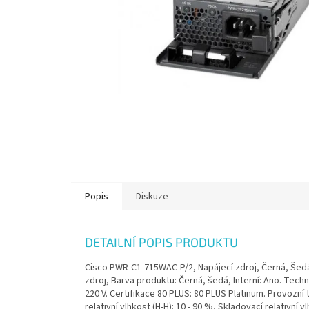
Popis
Diskuze
DETAILNÍ POPIS PRODUKTU
Cisco PWR-C1-715WAC-P/2, Napájecí zdroj, Černá, Šedá
zdroj, Barva produktu: Černá, šedá, Interní: Ano. Tech
220 V. Certifikace 80 PLUS: 80 PLUS Platinum. Provozní te
relativní vlhkost (H-H): 10 - 90 %, Skladovací relativn