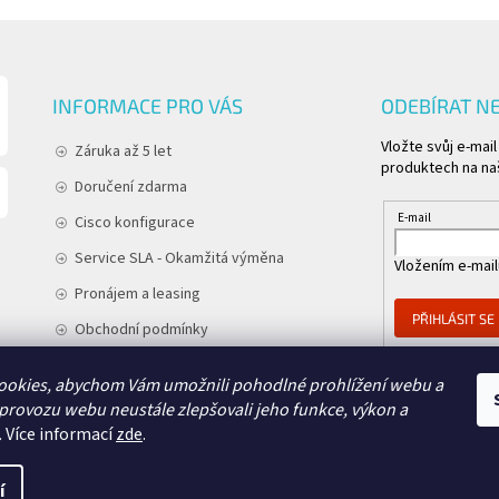
INFORMACE PRO VÁS
ODEBÍRAT N
Vložte svůj e-mai
Záruka až 5 let
produktech na na
Doručení zdarma
E-mail
Cisco konfigurace
Service SLA - Okamžitá výměna
Vložením e-mail
Pronájem a leasing
PŘIHLÁSIT SE
Obchodní podmínky
Podmínky ochrany osobních údajů
ookies, abychom Vám umožnili pohodlné prohlížení webu a
Kontakt
 provozu webu neustále zlepšovali jeho funkce, výkon a
.
Více informací
zde
.
í