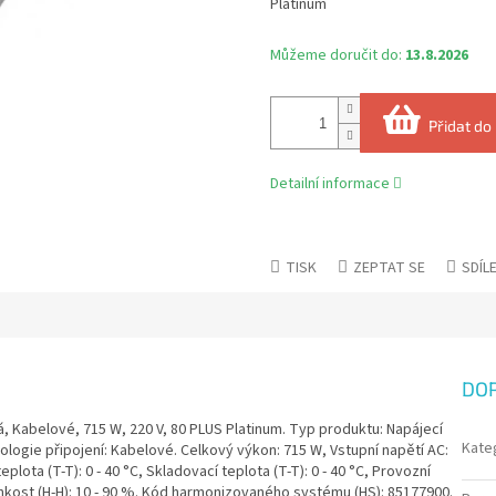
Platinum
Můžeme doručit do:
13.8.2026
Přidat do
Detailní informace
TISK
ZEPTAT SE
SDÍL
DO
, Kabelové, 715 W, 220 V, 80 PLUS Platinum. Typ produktu: Napájecí
Kate
nologie připojení: Kabelové. Celkový výkon: 715 W, Vstupní napětí AC:
plota (T-T): 0 - 40 °C, Skladovací teplota (T-T): 0 - 40 °C, Provozní
í vlhkost (H-H): 10 - 90 %. Kód harmonizovaného systému (HS): 85177900.