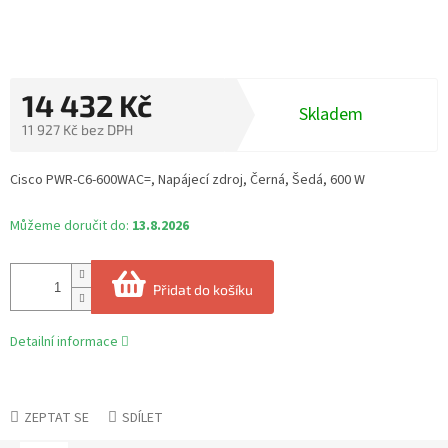
14 432 Kč
Skladem
11 927 Kč bez DPH
Měrná
cena:
Cisco PWR-C6-600WAC=, Napájecí zdroj, Černá, Šedá, 600 W
Můžeme doručit do:
13.8.2026
Přidat do košíku
Detailní informace
ZEPTAT SE
SDÍLET