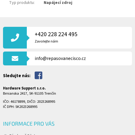
Typ produktu
:
Napájecí zdroj
Z
Á
P
+420 228 224 495
A
Zavolejte nám
T
Í
info@repasovanecisco.cz
Sledujte nás:
Hardware Support s.r.o.
Brnianska 2417, SK-91105 Trenčín
IČO: 46178899, DIČO: 2023268995
IČ DPH: SK2023268995
INFORMACE PRO VÁS