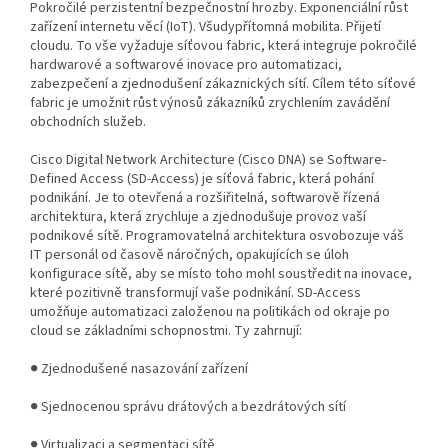
Pokročilé perzistentní bezpečnostní hrozby. Exponenciální růst
zařízení internetu věcí (IoT). Všudypřítomná mobilita. Přijetí
cloudu. To vše vyžaduje síťovou fabric, která integruje pokročilé
hardwarové a softwarové inovace pro automatizaci,
zabezpečení a zjednodušení zákaznických sítí. Cílem této síťové
fabric je umožnit růst výnosů zákazníků zrychlením zavádění
obchodních služeb.
Cisco Digital Network Architecture (Cisco DNA) se Software-
Defined Access (SD-Access) je síťová fabric, která pohání
podnikání. Je to otevřená a rozšiřitelná, softwarově řízená
architektura, která zrychluje a zjednodušuje provoz vaší
podnikové sítě. Programovatelná architektura osvobozuje váš
IT personál od časově náročných, opakujících se úloh
konfigurace sítě, aby se místo toho mohl soustředit na inovace,
které pozitivně transformují vaše podnikání. SD-Access
umožňuje automatizaci založenou na politikách od okraje po
cloud se základními schopnostmi. Ty zahrnují:
● Zjednodušené nasazování zařízení
● Sjednocenou správu drátových a bezdrátových sítí
● Virtualizaci a segmentaci sítě