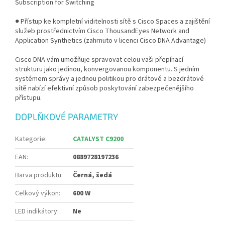
Subscription for Switching
● Přístup ke kompletní viditelnosti sítě s Cisco Spaces a zajištění
služeb prostřednictvím Cisco ThousandEyes Network and
Application Synthetics (zahrnuto v licenci Cisco DNA Advantage)
Cisco DNA vám umožňuje spravovat celou vaši přepínací
strukturu jako jedinou, konvergovanou komponentu. S jedním
systémem správy a jednou politikou pro drátové a bezdrátové
sítě nabízí efektivní způsob poskytování zabezpečenějšího
přístupu.
DOPLŇKOVÉ PARAMETRY
Kategorie
:
CATALYST C9200
EAN
:
0889728197236
Barva produktu
:
Černá, šedá
Celkový výkon
:
600 W
LED indikátory
:
Ne