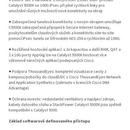
● 100G IPsec v hardwaru: s novým ASIC 2.0Sec UADP přichází
Catalyst 9300X se 100G IPsec při plné rychlosti linky pro
umožnění různých možností nové konektivity na okraji
● Zabezpečená tunelová konektivita: s novým okrajem umožňuje
C9300X zabezpečená připojení k Secure Internet Gateway,
poskytovatelům cloudových služeb a konektivitu site-to-site
pomocí IPsec tunelu se šifrováním AES-256 a rychlostmi až 100G.
● Rozšířené hostování aplikací: s 2x kapacitou a další RAM, QAT a
2 x 10G porty AppGig lze na Catalyst 9300X hostovat více
výkonově náročných aplikací podepsaných Cisco
● Podpora ThousandEyes: kompletní vizualizace cesty z
kampusu/pobočky do cloudů/DC s Cisco ThousandEyes Network
and Application Synthetics (zahrnuto v licencích Cisco DNA
Advantage)
● Ochrana investic: redundantní ventilátory a napájecí zdroje,
kabely datového stohu a StackPower Catalyst 9300X jsou zpětně
kompatibilní s Catalyst 9300.
Základ softwarově definovaného přístupu