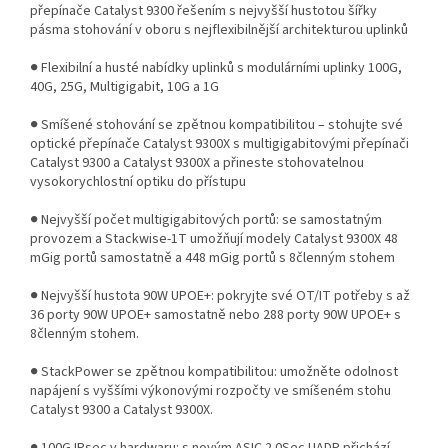
přepínače Catalyst 9300 řešením s nejvyšší hustotou šířky
pásma stohování v oboru s nejflexibilnější architekturou uplinků
● Flexibilní a husté nabídky uplinků s modulárními uplinky 100G,
40G, 25G, Multigigabit, 10G a 1G
● Smíšené stohování se zpětnou kompatibilitou – stohujte své
optické přepínače Catalyst 9300X s multigigabitovými přepínači
Catalyst 9300 a Catalyst 9300X a přineste stohovatelnou
vysokorychlostní optiku do přístupu
● Nejvyšší počet multigigabitových portů: se samostatným
provozem a Stackwise-1T umožňují modely Catalyst 9300X 48
mGig portů samostatně a 448 mGig portů s 8členným stohem
● Nejvyšší hustota 90W UPOE+: pokryjte své OT/IT potřeby s až
36 porty 90W UPOE+ samostatně nebo 288 porty 90W UPOE+ s
8členným stohem.
● StackPower se zpětnou kompatibilitou: umožněte odolnost
napájení s vyššími výkonovými rozpočty ve smíšeném stohu
Catalyst 9300 a Catalyst 9300X.