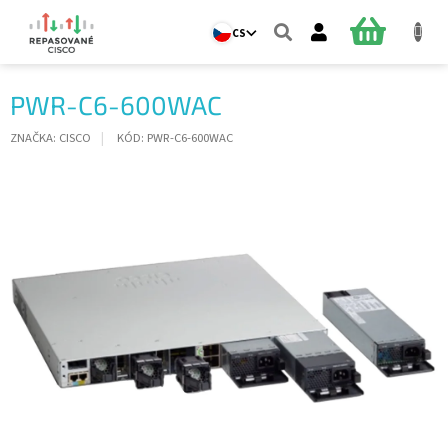
Přejít
na
NÁKUPNÍ
CS
obsah
KOŠÍK
PWR-C6-600WAC
ZNAČKA:
CISCO
KÓD:
PWR-C6-600WAC