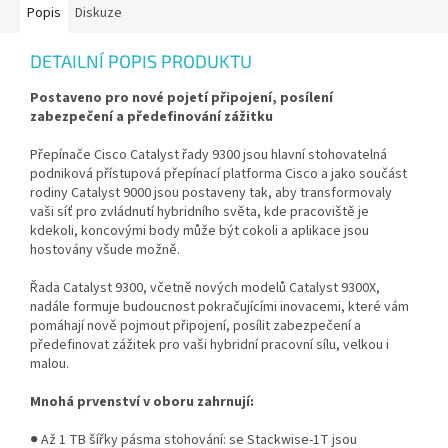
Popis
Diskuze
DETAILNÍ POPIS PRODUKTU
Postaveno pro nové pojetí připojení, posílení
zabezpečení a předefinování zážitku
Přepínače Cisco Catalyst řady 9300 jsou hlavní stohovatelná
podniková přístupová přepínací platforma Cisco a jako součást
rodiny Catalyst 9000 jsou postaveny tak, aby transformovaly
vaši síť pro zvládnutí hybridního světa, kde pracoviště je
kdekoli, koncovými body může být cokoli a aplikace jsou
hostovány všude možně.
Řada Catalyst 9300, včetně nových modelů Catalyst 9300X,
nadále formuje budoucnost pokračujícími inovacemi, které vám
pomáhají nově pojmout připojení, posílit zabezpečení a
předefinovat zážitek pro vaši hybridní pracovní sílu, velkou i
malou.
Mnohá prvenství v oboru zahrnují:
● Až 1 TB šířky pásma stohování: se Stackwise-1T jsou