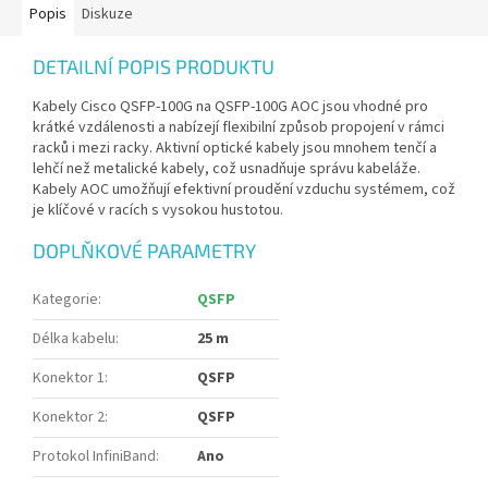
Popis
Diskuze
DETAILNÍ POPIS PRODUKTU
Kabely Cisco QSFP-100G na QSFP-100G AOC jsou vhodné pro
krátké vzdálenosti a nabízejí flexibilní způsob propojení v rámci
racků i mezi racky. Aktivní optické kabely jsou mnohem tenčí a
lehčí než metalické kabely, což usnadňuje správu kabeláže.
Kabely AOC umožňují efektivní proudění vzduchu systémem, což
je klíčové v racích s vysokou hustotou.
DOPLŇKOVÉ PARAMETRY
Kategorie
:
QSFP
Délka kabelu
:
25 m
Konektor 1
:
QSFP
Konektor 2
:
QSFP
Protokol InfiniBand
:
Ano