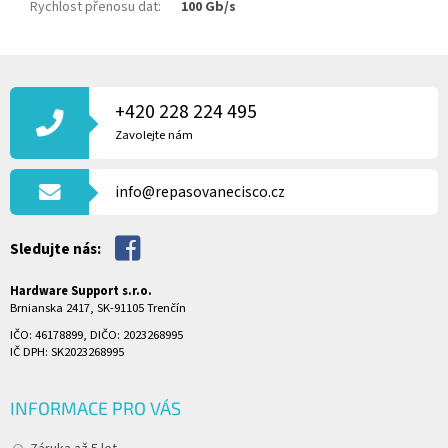
Rychlost přenosu dat
:
100 Gb/s
Z
Á
P
+420 228 224 495
A
Zavolejte nám
T
Í
info@repasovanecisco.cz
Sledujte nás:
Hardware Support s.r.o.
Brnianska 2417, SK-91105 Trenčín
IČO: 46178899, DIČO: 2023268995
IČ DPH: SK2023268995
INFORMACE PRO VÁS