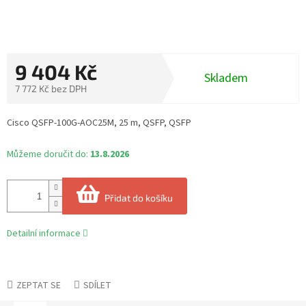
9 404 Kč
Skladem
7 772 Kč bez DPH
Měrná
cena:
Cisco QSFP-100G-AOC25M, 25 m, QSFP, QSFP
Můžeme doručit do:
13.8.2026
Přidat do košíku
Detailní informace
ZEPTAT SE
SDÍLET