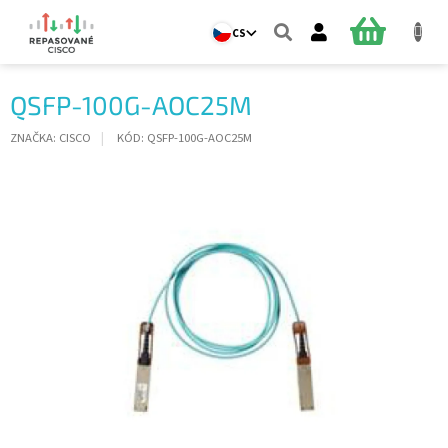
Přejít
na
NÁKUPNÍ
CS
obsah
KOŠÍK
QSFP-100G-AOC25M
ZNAČKA:
CISCO
KÓD:
QSFP-100G-AOC25M