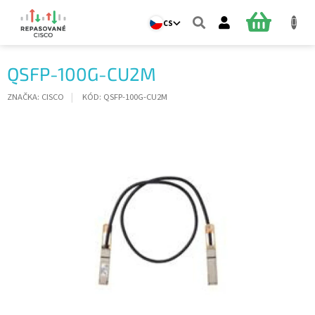
Přejít
na
NÁKUPNÍ
CS
obsah
KOŠÍK
QSFP-100G-CU2M
ZNAČKA:
CISCO
KÓD:
QSFP-100G-CU2M