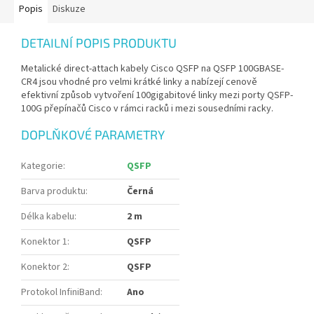
Popis
Diskuze
DETAILNÍ POPIS PRODUKTU
Metalické direct-attach kabely Cisco QSFP na QSFP 100GBASE-
CR4 jsou vhodné pro velmi krátké linky a nabízejí cenově
efektivní způsob vytvoření 100gigabitové linky mezi porty QSFP-
100G přepínačů Cisco v rámci racků i mezi sousedními racky.
DOPLŇKOVÉ PARAMETRY
Kategorie
:
QSFP
Barva produktu
:
Černá
Délka kabelu
:
2 m
Konektor 1
:
QSFP
Konektor 2
:
QSFP
Protokol InfiniBand
:
Ano