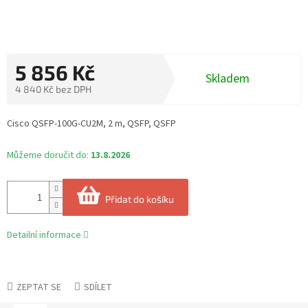
5 856 Kč
Skladem
4 840 Kč bez DPH
Měrná
cena:
Cisco QSFP-100G-CU2M, 2 m, QSFP, QSFP
Můžeme doručit do:
13.8.2026
Přidat do košíku
Detailní informace
ZEPTAT SE
SDÍLET