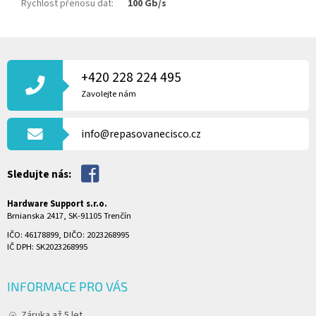
Rychlost přenosu dat
:
100 Gb/s
Z
Á
P
+420 228 224 495
A
Zavolejte nám
T
Í
info@repasovanecisco.cz
Sledujte nás:
Hardware Support s.r.o.
Brnianska 2417, SK-91105 Trenčín
IČO: 46178899, DIČO: 2023268995
IČ DPH: SK2023268995
INFORMACE PRO VÁS
Záruka až 5 let