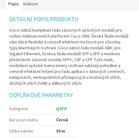
Popis
Diskuze
DETAILNÍ POPIS PRODUKTU
Cisco nabízí komplexní řadu zásuvných optických modulů pro
rodinu multiservisních platforem Cisco ONS. Široká škála modulů
vám dává flexibilní a cenově efektivní možnosti pro všechny
typy klientských rozhraní. Cisco nabízí řadu modulů GBIC pro
Gigabit Ethernet, širokou škálu modulů SFP a XFP a nedávno
představilo zásuvné moduly SFP+, CXP a CFP. Tyto malé,
modulární optické transceivery rozhraní nabízejí pohodlné a
cenově efektivní řešení pro řadu aplikací v datových centrech,
kampusech, metropolitních přístupových a kruhových sítích,
úložných sítích (SAN) a dálkových sítích.
DOPLŇKOVÉ PARAMETRY
Kategorie
:
QSFP
Barva produktu
:
Černá
Délka kabelu
:
30 m