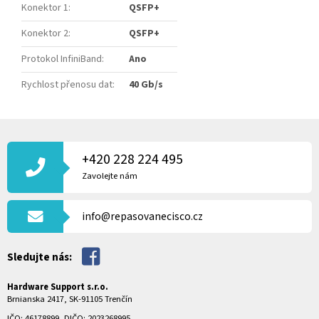
Konektor 1
:
QSFP+
Konektor 2
:
QSFP+
Protokol InfiniBand
:
Ano
Rychlost přenosu dat
:
40 Gb/s
Z
Á
P
+420 228 224 495
A
Zavolejte nám
T
Í
info@repasovanecisco.cz
Sledujte nás:
Hardware Support s.r.o.
Brnianska 2417, SK-91105 Trenčín
IČO: 46178899, DIČO: 2023268995