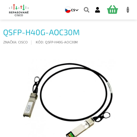
Přejít
na
NÁKUPNÍ
CS
obsah
KOŠÍK
QSFP-H40G-AOC30M
ZNAČKA:
CISCO
KÓD:
QSFP-H40G-AOC30M