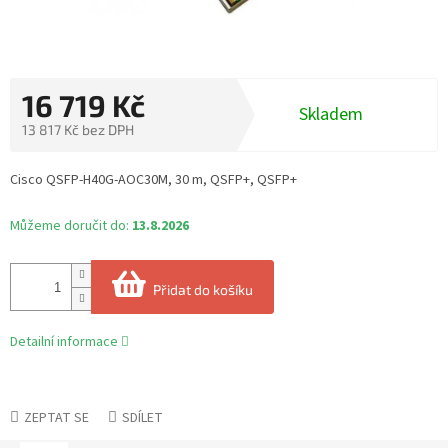
16 719 Kč
Skladem
13 817 Kč bez DPH
Měrná
cena:
Cisco QSFP-H40G-AOC30M, 30 m, QSFP+, QSFP+
Můžeme doručit do:
13.8.2026
Přidat do košíku
Detailní informace
ZEPTAT SE
SDÍLET